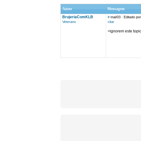
Autor
Mensagem
BrujeriaComKLB
#
mai/03
· Editado po
Veterano
citar
<ignorem este topic