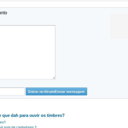
unto
e que dah para ouvir os timbres?
res?
ir som de captadores ?