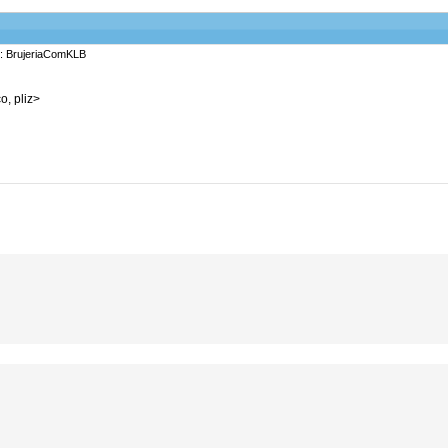
r: BrujeriaComKLB
o, pliz>