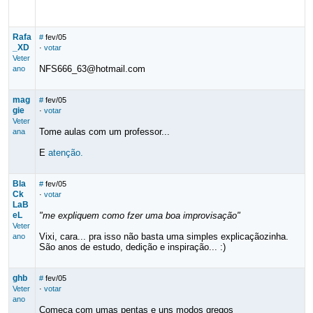
Rafa
#
fev/05
_XD
·
votar
Veter
NFS666_63@hotmail.com
ano
mag
#
fev/05
gie
·
votar
Veter
Tome aulas com um professor...
ana
E
atenção.
Bla
#
fev/05
Ck
·
votar
LaB
eL
"me expliquem como fzer uma boa improvisação"
Veter
Vixi, cara... pra isso não basta uma simples explicaçãozinha.
ano
São anos de estudo, dedição e inspiração... :)
ghb
#
fev/05
Veter
·
votar
ano
Começa com umas pentas e uns modos gregos