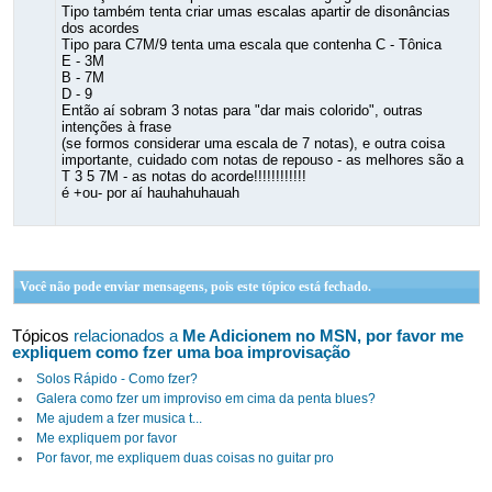
Tipo também tenta criar umas escalas apartir de disonâncias
dos acordes
Tipo para C7M/9 tenta uma escala que contenha C - Tônica
E - 3M
B - 7M
D - 9
Então aí sobram 3 notas para "dar mais colorido", outras
intenções à frase
(se formos considerar uma escala de 7 notas), e outra coisa
importante, cuidado com notas de repouso - as melhores são a
T 3 5 7M - as notas do acorde!!!!!!!!!!!!
é +ou- por aí hauhahuhauah
Você não pode enviar mensagens, pois este tópico está fechado.
Tópicos
relacionados a
Me Adicionem no MSN, por favor me
expliquem como fzer uma boa improvisação
Solos Rápido - Como fzer?
Galera como fzer um improviso em cima da penta blues?
Me ajudem a fzer musica t...
Me expliquem por favor
Por favor, me expliquem duas coisas no guitar pro