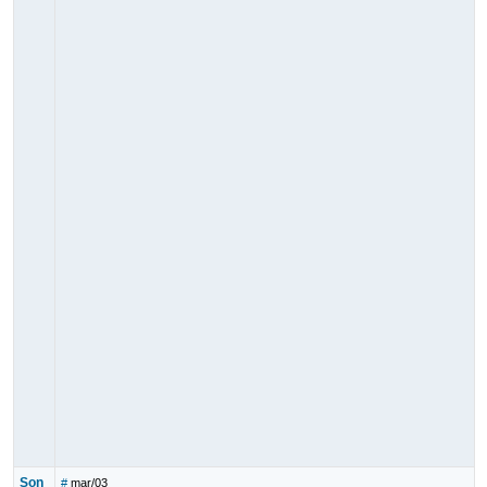
Son
#
mar/03