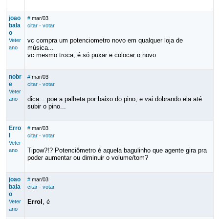
joao
#
mar/03
bala
citar
·
votar
o
vc compra um potenciometro novo em qualquer loja de
Veter
música...
ano
vc mesmo troca, é só puxar e colocar o novo
nobr
#
mar/03
e
citar
·
votar
Veter
dica... poe a palheta por baixo do pino, e vai dobrando ela até
ano
subir o pino...
Erro
#
mar/03
l
citar
·
votar
Veter
Tipow?!? Potenciômetro é aquela bagulinho que agente gira pra
ano
poder aumentar ou diminuir o volume/tom?
joao
#
mar/03
bala
citar
·
votar
o
Errol
, é
Veter
ano