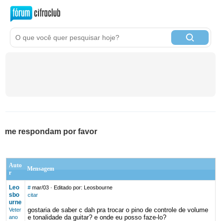
me respondam por favor
Auto
Mensagem
r
Leo
#
mar/03
· Editado por: Leosbourne
sbo
citar
urne
gostaria de saber c dah pra trocar o pino de controle de volume
Veter
e tonalidade da guitar? e onde eu posso faze-lo?
ano