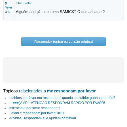
y
citar
·
votar
Veter
Alguém aqui já tocou uma SAMICK? O que acharam?
ano
Responder tópico na versão original
Tópicos
relacionados a
me respondam por favor
Luthiers por favor me respondam: quanto um luthier ganha por mês?
---===[ AMPLI ATENCAO RESPONDAM RAPIDO POR FAVOR!
microfonia por favor respondam!!
Leiam e respondam,por favor!!!!!!!!!!!
duvidas.. respondam ai e ajudem por favor!