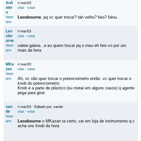
Anô
#
mar/03
nim
citar
·
votar
o
Leosbourne
, pq vc quer trocar? tah velho? feio? falou..
Veter
ano
Leo
#
mar/03
sbo
citar
·
votar
urne
valew galera...e eu quero trocar pq o meu eh feio vo por um
Veter
mais da hora
ano
MKa
#
mar/03
zan
citar
·
votar
Veter
Ah, vc não quer trocar o potenciometro então. vc quer trocar o
ano
knob do potenciometro.
Knob é a parte de plástico (ou metal em alguns casos) q agente
pega para girar.
xan
#
mar/03
· Editado por: xande
de
citar
·
votar
Veter
Leosbourne
o MKazan ta certo, vai em loja de instrrumento q c
ano
acha uns knob da hora