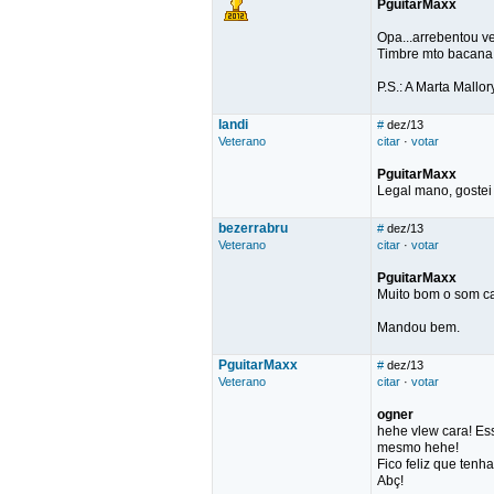
PguitarMaxx
Opa...arrebentou ve
Timbre mto bacana 
P.S.: A Marta Mallor
landi
#
dez/13
Veterano
citar
·
votar
PguitarMaxx
Legal mano, gostei
bezerrabru
#
dez/13
Veterano
citar
·
votar
PguitarMaxx
Muito bom o som c
Mandou bem.
PguitarMaxx
#
dez/13
Veterano
citar
·
votar
ogner
hehe vlew cara! Es
mesmo hehe!
Fico feliz que tenha
Abç!