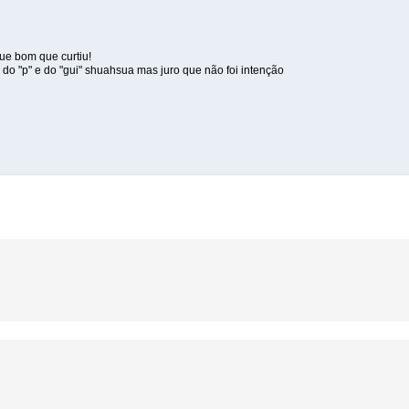
ue bom que curtiu!
do "p" e do "gui" shuahsua mas juro que não foi intenção