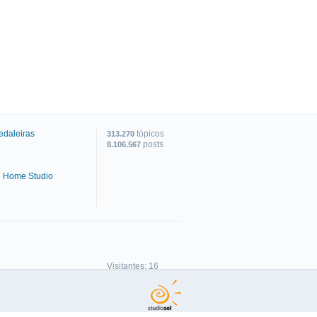
edaleiras
tópicos
313.270
posts
8.106.567
e Home Studio
C
Visitantes: 16
Membros: 0