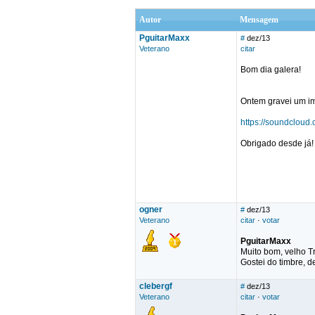
Autor
Mensagem
PguitarMaxx
#
dez/13
Veterano
citar
Bom dia galera!
Ontem gravei um im
https://soundcloud
Obrigado desde já!
ogner
#
dez/13
Veterano
citar
·
votar
PguitarMaxx
Muito bom, velho T
Gostei do timbre, 
clebergf
#
dez/13
Veterano
citar
·
votar