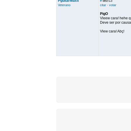
PguitarMaxx
#
dez/13
Veterano
citar
·
votar
PigO
Vleew cara! hehe q
Deve ser por causa 
Vlew cara! Abç!