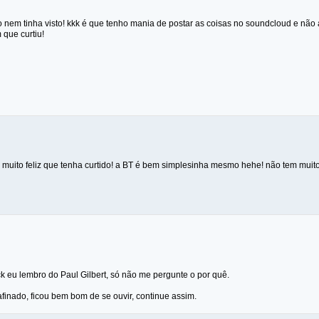
o nem tinha visto! kkk é que tenho mania de postar as coisas no soundcloud e nã
 que curtiu!
 muito feliz que tenha curtido! a BT é bem simplesinha mesmo hehe! não tem muito 
k eu lembro do Paul Gilbert, só não me pergunte o por quê.
 afinado, ficou bem bom de se ouvir, continue assim.