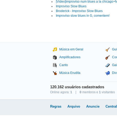
[Video]improviso num blues a la chicago+
Improviso Slow Blues
Broderick - Improviso Slow Blues
Improviso slow blues in G, comentem!
Música em Geral
Gui
Amplificadores
Con
Canto
Gai
Música Erudita
Div
120.162 usuários cadastrados
Online agora:
1
|
0
membros e
1
visitantes
Studio Sol Comunicação D
Regras
Arquivo
Anuncie
Centra