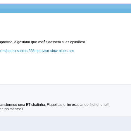
proviso, e gostaria que vocês dessem suas opiniões!
.com/pedro-santos-33/improviso-slow-blues-am
ransformou uma BT chatinha. Fiquei ate o fim escutando, hehehehe!!!
de tudo mesmo!!