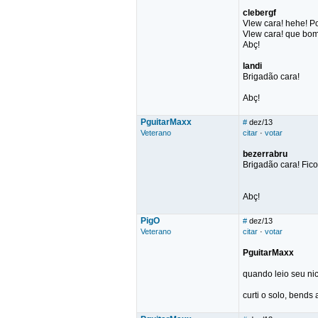
clebergf
Vlew cara! hehe! P
Vlew cara! que bom
Abç!
landi
Brigadão cara!
Abç!
PguitarMaxx
#
dez/13
Veterano
citar
·
votar
bezerrabru
Brigadão cara! Fico
Abç!
PigO
#
dez/13
Veterano
citar
·
votar
PguitarMaxx
quando leio seu nic
curti o solo, bends