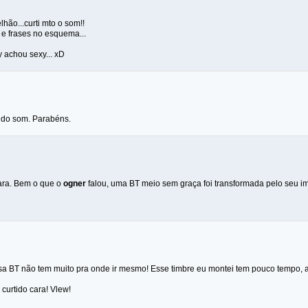
lhão...curti mto o som!!
e frases no esquema...
y achou sexy... xD
 do som. Parabéns.
ara. Bem o que o
ogner
falou, uma BT meio sem graça foi transformada pelo seu im
sa BT não tem muito pra onde ir mesmo! Esse timbre eu montei tem pouco tempo, aq
 curtido cara! Vlew!