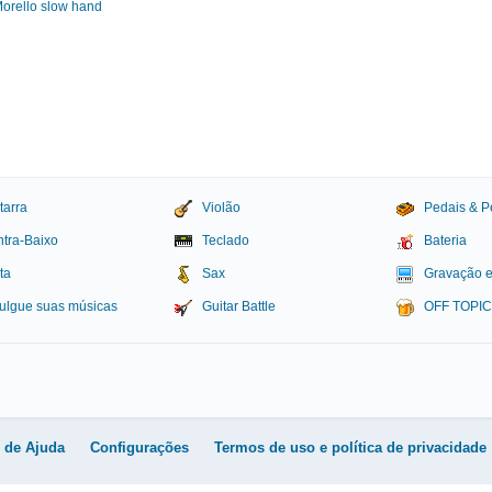
Morello slow hand
tarra
Violão
Pedais & P
tra-Baixo
Teclado
Bateria
ta
Sax
Gravação 
ulgue suas músicas
Guitar Battle
OFF TOPI
igital
l de Ajuda
Configurações
Termos de uso e política de privacidade