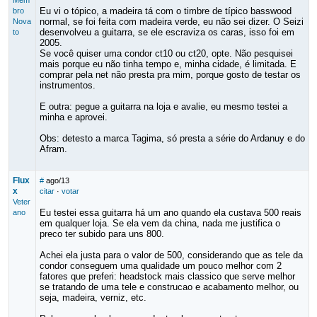
Mem
Eu vi o tópico, a madeira tá com o timbre de típico basswood
bro
normal, se foi feita com madeira verde, eu não sei dizer. O Seizi
Nova
desenvolveu a guitarra, se ele escraviza os caras, isso foi em
to
2005.
Se você quiser uma condor ct10 ou ct20, opte. Não pesquisei
mais porque eu não tinha tempo e, minha cidade, é limitada. E
comprar pela net não presta pra mim, porque gosto de testar os
instrumentos.
E outra: pegue a guitarra na loja e avalie, eu mesmo testei a
minha e aprovei.
Obs: detesto a marca Tagima, só presta a série do Ardanuy e do
Afram.
Flux
#
ago/13
x
citar
·
votar
Veter
Eu testei essa guitarra há um ano quando ela custava 500 reais
ano
em qualquer loja. Se ela vem da china, nada me justifica o
preco ter subido para uns 800.
Achei ela justa para o valor de 500, considerando que as tele da
condor conseguem uma qualidade um pouco melhor com 2
fatores que preferi: headstock mais classico que serve melhor
se tratando de uma tele e construcao e acabamento melhor, ou
seja, madeira, verniz, etc.