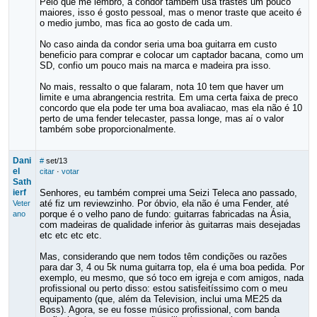
Pelo que me lembro, a condor tambem usa trastes um pouco
maiores, isso é gosto pessoal, mas o menor traste que aceito é
o medio jumbo, mas fica ao gosto de cada um.
No caso ainda da condor seria uma boa guitarra em custo
beneficio para comprar e colocar um captador bacana, como um
SD, confio um pouco mais na marca e madeira pra isso.
No mais, ressalto o que falaram, nota 10 tem que haver um
limite e uma abrangencia restrita. Em uma certa faixa de preco
concordo que ela pode ter uma boa avaliacao, mas ela não é 10
perto de uma fender telecaster, passa longe, mas aí o valor
também sobe proporcionalmente.
Dani
#
set/13
el
citar
·
votar
Sath
ierf
Senhores, eu também comprei uma Seizi Teleca ano passado,
até fiz um reviewzinho. Por óbvio, ela não é uma Fender, até
Veter
porque é o velho pano de fundo: guitarras fabricadas na Ásia,
ano
com madeiras de qualidade inferior às guitarras mais desejadas
etc etc etc etc.
Mas, considerando que nem todos têm condições ou razões
para dar 3, 4 ou 5k numa guitarra top, ela é uma boa pedida. Por
exemplo, eu mesmo, que só toco em igreja e com amigos, nada
profissional ou perto disso: estou satisfeitíssimo com o meu
equipamento (que, além da Television, inclui uma ME25 da
Boss). Agora, se eu fosse músico profissional, com banda