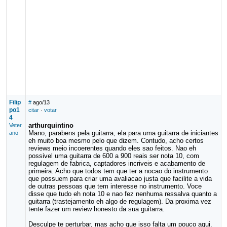
Filip
#
ago/13
po1
citar
·
votar
4
arthurquintino
Veter
Mano, parabens pela guitarra, ela para uma guitarra de iniciantes
ano
eh muito boa mesmo pelo que dizem. Contudo, acho certos
reviews meio incoerentes quando eles sao feitos. Nao eh
possivel uma guitarra de 600 a 900 reais ser nota 10, com
regulagem de fabrica, captadores incriveis e acabamento de
primeira. Acho que todos tem que ter a nocao do instrumento
que possuem para criar uma avaliacao justa que facilite a vida
de outras pessoas que tem interesse no instrumento. Voce
disse que tudo eh nota 10 e nao fez nenhuma ressalva quanto a
guitarra (trastejamento eh algo de regulagem). Da proxima vez
tente fazer um review honesto da sua guitarra.
Desculpe te perturbar, mas acho que isso falta um pouco aqui.