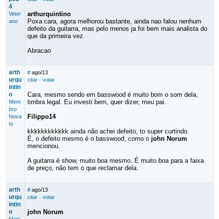
4
arthurquintino
Veter
Poxa cara, agora melhorou bastante, ainda nao falou nenhum
ano
defeito da guitarra, mas pelo menos ja foi bem mais analista do
que da primeira vez.
Abracao
arth
#
ago/13
urqu
citar
·
votar
intin
o
Cara, mesmo sendo em basswood é muito bom o som dela,
timbra legal. Eu investi bem, quer dizer, meu pai.
Mem
bro
Filippo14
Nova
to
kkkkkkkkkkkk ainda não achei defeito, to super curtindo.
É, o defeito mesmo é o basswood, como o
john Norum
mencionou.
A guitarra é show, muito boa mesmo. É muito boa para a faixa
de preço, não tem o que reclamar dela.
arth
#
ago/13
urqu
citar
·
votar
intin
o
john Norum