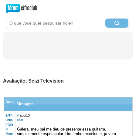
Avaliação: Seizi Television
Auto
Mensagem
r
arth
#
ago/13
urqu
citar
intin
o
Galera, meu pai me deu de presente essa guitarra,
simplesmente espetacular. Um timbre excelente, já vem
Mem