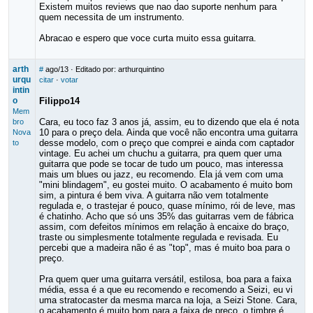
Existem muitos reviews que nao dao suporte nenhum para
quem necessita de um instrumento.
Abracao e espero que voce curta muito essa guitarra.
arth
#
ago/13
· Editado por: arthurquintino
urqu
citar
·
votar
intin
o
Filippo14
Mem
Cara, eu toco faz 3 anos já, assim, eu to dizendo que ela é nota
bro
10 para o preço dela. Ainda que você não encontra uma guitarra
Nova
desse modelo, com o preço que comprei e ainda com captador
to
vintage. Eu achei um chuchu a guitarra, pra quem quer uma
guitarra que pode se tocar de tudo um pouco, mas interessa
mais um blues ou jazz, eu recomendo. Ela já vem com uma
"mini blindagem", eu gostei muito. O acabamento é muito bom
sim, a pintura é bem viva. A guitarra não vem totalmente
regulada e, o trastejar é pouco, quase mínimo, rói de leve, mas
é chatinho. Acho que só uns 35% das guitarras vem de fábrica
assim, com defeitos mínimos em relação à encaixe do braço,
traste ou simplesmente totalmente regulada e revisada. Eu
percebi que a madeira não é as "top", mas é muito boa para o
preço.
Pra quem quer uma guitarra versátil, estilosa, boa para a faixa
média, essa é a que eu recomendo e recomendo a Seizi, eu vi
uma stratocaster da mesma marca na loja, a Seizi Stone. Cara,
o acabamento é muito bom para a faixa de preço, o timbre é