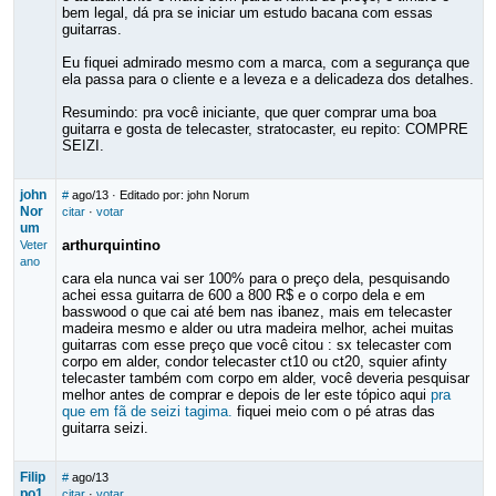
bem legal, dá pra se iniciar um estudo bacana com essas
guitarras.
Eu fiquei admirado mesmo com a marca, com a segurança que
ela passa para o cliente e a leveza e a delicadeza dos detalhes.
Resumindo: pra você iniciante, que quer comprar uma boa
guitarra e gosta de telecaster, stratocaster, eu repito: COMPRE
SEIZI.
john
#
ago/13
· Editado por: john Norum
Nor
citar
·
votar
um
arthurquintino
Veter
ano
cara ela nunca vai ser 100% para o preço dela, pesquisando
achei essa guitarra de 600 a 800 R$ e o corpo dela e em
basswood o que cai até bem nas ibanez, mais em telecaster
madeira mesmo e alder ou utra madeira melhor, achei muitas
guitarras com esse preço que você citou : sx telecaster com
corpo em alder, condor telecaster ct10 ou ct20, squier afinty
telecaster também com corpo em alder, você deveria pesquisar
melhor antes de comprar e depois de ler este tópico aqui
pra
que em fã de seizi tagima.
fiquei meio com o pé atras das
guitarra seizi.
Filip
#
ago/13
po1
citar
·
votar