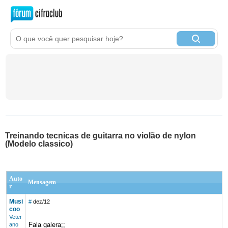
Treinando tecnicas de guitarra no violão de nylon
(Modelo classico)
Auto
Mensagem
r
Musi
#
dez/12
coo
Veter
Fala galera;;
ano