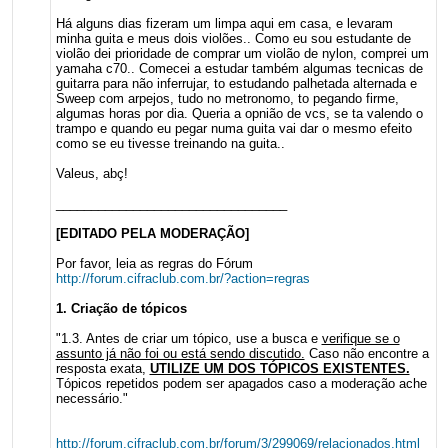
Há alguns dias fizeram um limpa aqui em casa, e levaram
minha guita e meus dois violões.. Como eu sou estudante de
violão dei prioridade de comprar um violão de nylon, comprei um
yamaha c70.. Comecei a estudar também algumas tecnicas de
guitarra para não inferrujar, to estudando palhetada alternada e
Sweep com arpejos, tudo no metronomo, to pegando firme,
algumas horas por dia. Queria a opnião de vcs, se ta valendo o
trampo e quando eu pegar numa guita vai dar o mesmo efeito
como se eu tivesse treinando na guita..
Valeus, abç!
_________________________________
[EDITADO PELA MODERAÇÃO]
Por favor, leia as regras do Fórum
http://forum.cifraclub.com.br/?action=regras
1. Criação de tópicos
"1.3. Antes de criar um tópico, use a busca e
verifique se o
assunto já não foi ou está sendo discutido.
Caso não encontre a
resposta exata,
UTILIZE UM DOS TÓPICOS EXISTENTES.
Tópicos repetidos podem ser apagados caso a moderação ache
necessário."
http://forum.cifraclub.com.br/forum/3/299069/relacionados.html