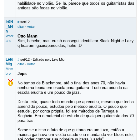
habilidade no violão. Sei lá, parece que todos os guitarristas das
antigas são fodas no violão.
Ir0N
#
set/12
_M4
citar
·
votar
N
Otto Mann
Veter
Sim, hehehe, mas eu só consegui identificar Black Night e Lazy
ano
q ficaram iguais/parecidas, hehe ;D
Lelo
#
set/12
· Editado por: Lelo Mig
Mig
citar
·
votar
Mem
Jeps
bro
No tempo de Blackmore, até o final dos anos 70, não havia
nenhuma teoria em escola para guitarra. Tudo era oriundo da
escola erudita e um pouco de jazz.
Desta feita, quase todo mundo que aprendeu, mesmo que tenha
aprendido pouco, estudou pelo método erudito. O pouco que
estudei, por conta própria, foi em métodos de Tarrega e
Segóvia. Era o material de estudo de qualquer guitarrista dos 70
para trás.
Some-se a isso o fato de que guitarra era um luxo, então a
maioria ganhava um violão usado e ia mandando ver blues nele,
até poder comprar sua primeira guitarra "usada".