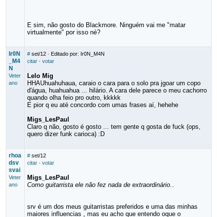
E sim, não gosto do Blackmore. Ninguém vai me "matar
virtualmente" por isso né?
Ir0N
#
set/12
· Editado por: Ir0N_M4N
_M4
citar
·
votar
N
Lelo Mig
Veter
HHAUhuahuhaua, caraio o cara para o solo pra jgoar um copo
ano
d'água, huahuahua ... hilário. A cara dele parece o meu cachorro
quando olha feio pro outro, kkkkk
E pior q eu até concordo com umas frases aí, hehehe
Migs_LesPaul
Claro q não, gosto é gosto ... tem gente q gosta de fuck (ops,
quero dizer funk carioca) :D
rhoa
#
set/12
dsv
citar
·
votar
svai
Migs_LesPaul
Veter
Como guitarrista ele não fez nada de extraordinário.
.
ano
srv é um dos meus guitarristas preferidos e uma das minhas
maiores influencias , mas eu acho que entendo oque o