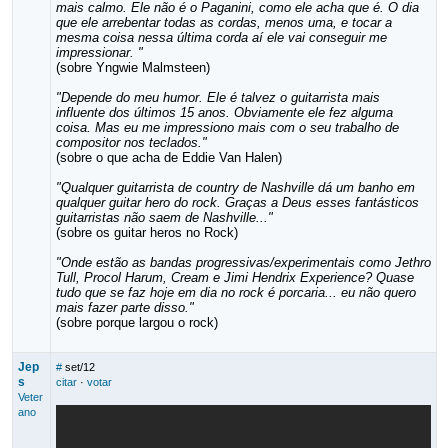
mais calmo. Ele não é o Paganini, como ele acha que é. O dia
que ele arrebentar todas as cordas, menos uma, e tocar a
mesma coisa nessa última corda aí ele vai conseguir me
impressionar. "
(sobre Yngwie Malmsteen)
"Depende do meu humor. Ele é talvez o guitarrista mais
influente dos últimos 15 anos. Obviamente ele fez alguma
coisa. Mas eu me impressiono mais com o seu trabalho de
compositor nos teclados."
(sobre o que acha de Eddie Van Halen)
"Qualquer guitarrista de country de Nashville dá um banho em
qualquer guitar hero do rock. Graças a Deus esses fantásticos
guitarristas não saem de Nashville..."
(sobre os guitar heros no Rock)
"Onde estão as bandas progressivas/experimentais como Jethro
Tull, Procol Harum, Cream e Jimi Hendrix Experience? Quase
tudo que se faz hoje em dia no rock é porcaria... eu não quero
mais fazer parte disso."
(sobre porque largou o rock)
Jep
#
set/12
s
citar
·
votar
Veter
ano