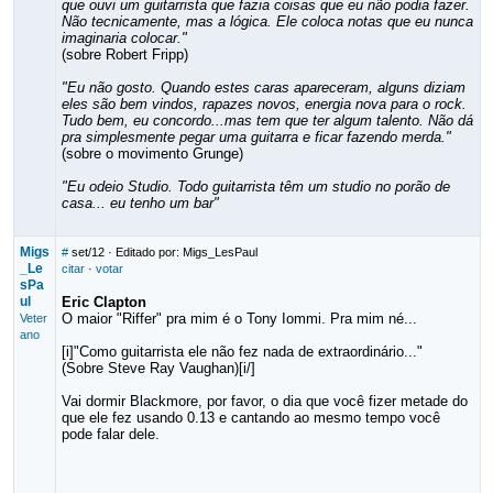
que ouvi um guitarrista que fazia coisas que eu não podia fazer.
Não tecnicamente, mas a lógica. Ele coloca notas que eu nunca
imaginaria colocar."
(sobre Robert Fripp)
"Eu não gosto. Quando estes caras apareceram, alguns diziam
eles são bem vindos, rapazes novos, energia nova para o rock.
Tudo bem, eu concordo...mas tem que ter algum talento. Não dá
pra simplesmente pegar uma guitarra e ficar fazendo merda."
(sobre o movimento Grunge)
"Eu odeio Studio. Todo guitarrista têm um studio no porão de
casa... eu tenho um bar"
Migs
#
set/12
· Editado por: Migs_LesPaul
_Le
citar
·
votar
sPa
ul
Eric Clapton
O maior "Riffer" pra mim é o Tony Iommi. Pra mim né...
Veter
ano
[i]"Como guitarrista ele não fez nada de extraordinário..."
(Sobre Steve Ray Vaughan)[i/]
Vai dormir Blackmore, por favor, o dia que você fizer metade do
que ele fez usando 0.13 e cantando ao mesmo tempo você
pode falar dele.