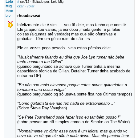
Lelo
#
set/12
· Editado por: Lelo Mig
Mig
citar
·
votar
Mem
rhoadsvsvai
bro
Infelizmente ele é sim .... sou fã dele, mas tenho que admitir.
Ele já aprontou várias, já esnobou ,muita gente, e já falou
coisas (algumas até verdade) mas que são ofensivas e
gratuitas. Têm um gênio ruim do cão...rs
Ele as vezes pega pesado...veja estas pérolas dele:
"Musicalmente falando eu diria que Joe Lyn turner não bebe
tanto quanto o Ian Gillan"
(quando perguntado se achava que Turner tinha a mesma
capacidade técnica de Gillan. Detalhe: Turner tinha acabado de
entrar no DP)
"Eu não uso mais alavanca porque estes novos guitarristas a
tornaram uma coisa vulgar"
(quando perguntado pq só usava ponte fixa nos últimos tempos)
"Como guitarrista ele não fez nada de extraordinário..."
(Sobre Steve Ray Vaughan)
"Se Pete Townshend pode fazer isso eu também posso !"
(sobre pensar um riff simples como o de Smoke on The Water)
"Normalmente vc diria: esse cara é um idiota, mas quando vc
ouve ele vc vê que ele não é nada disso. Mas ele precisa ficar