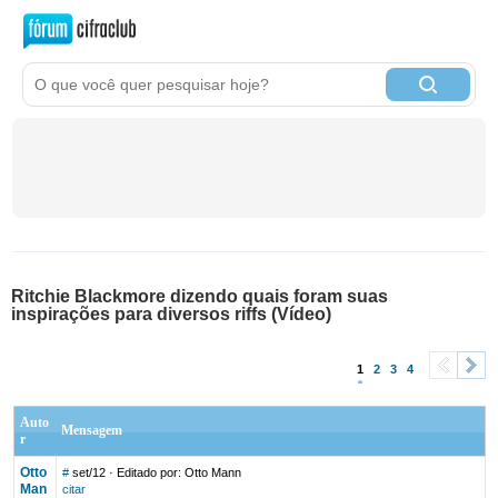
Ritchie Blackmore dizendo quais foram suas
inspirações para diversos riffs (Vídeo)
1
2
3
4
<
>
Auto
Mensagem
r
Otto
#
set/12
· Editado por: Otto Mann
Man
citar