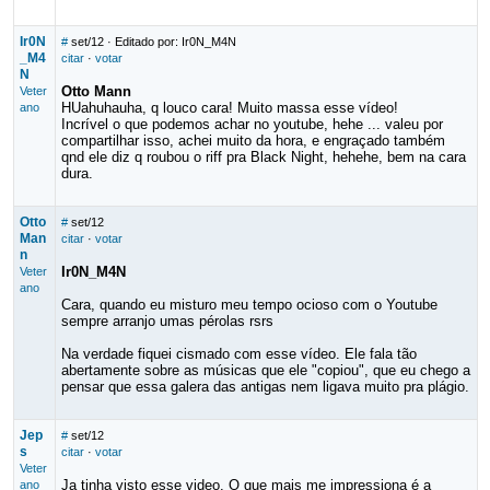
Ir0N
#
set/12
· Editado por: Ir0N_M4N
_M4
citar
·
votar
N
Otto Mann
Veter
HUahuhauha, q louco cara! Muito massa esse vídeo!
ano
Incrível o que podemos achar no youtube, hehe ... valeu por
compartilhar isso, achei muito da hora, e engraçado também
qnd ele diz q roubou o riff pra Black Night, hehehe, bem na cara
dura.
Otto
#
set/12
Man
citar
·
votar
n
Ir0N_M4N
Veter
ano
Cara, quando eu misturo meu tempo ocioso com o Youtube
sempre arranjo umas pérolas rsrs
Na verdade fiquei cismado com esse vídeo. Ele fala tão
abertamente sobre as músicas que ele "copiou", que eu chego a
pensar que essa galera das antigas nem ligava muito pra plágio.
Jep
#
set/12
s
citar
·
votar
Veter
Ja tinha visto esse video. O que mais me impressiona é a
ano