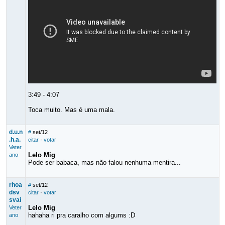
3:49 - 4:07
Toca muito. Mas é uma mala.
d.u.n
#
set/12
.h.a.
citar
·
votar
Veter
Lelo Mig
ano
Pode ser babaca, mas não falou nenhuma mentira...
rhoa
#
set/12
dsv
citar
·
votar
svai
Lelo Mig
Veter
hahaha ri pra caralho com algums :D
ano