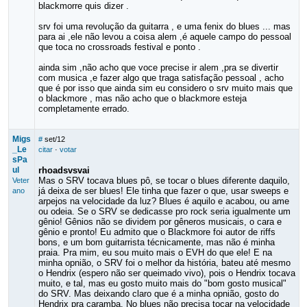
blackmorre quis dizer .
srv foi uma revolução da guitarra , e uma fenix do blues ... mas
para ai ,ele não levou a coisa alem ,é aquele campo do pessoal
que toca no crossroads festival e ponto .
ainda sim ,não acho que voce precise ir alem ,pra se divertir
com musica ,e fazer algo que traga satisfação pessoal , acho
que é por isso que ainda sim eu considero o srv muito mais que
o blackmore , mas não acho que o blackmore esteja
completamente errado.
Migs
#
set/12
_Le
citar
·
votar
sPa
ul
rhoadsvsvai
Mas o SRV tocava blues pô, se tocar o blues diferente daquilo,
Veter
já deixa de ser blues! Ele tinha que fazer o que, usar sweeps e
ano
arpejos na velocidade da luz? Blues é aquilo e acabou, ou ame
ou odeia. Se o SRV se dedicasse pro rock seria igualmente um
gênio! Gênios não se dividem por gêneros musicais, o cara e
gênio e pronto! Eu admito que o Blackmore foi autor de riffs
bons, e um bom guitarrista técnicamente, mas não é minha
praia. Pra mim, eu sou muito mais o EVH do que ele! E na
minha opnião, o SRV foi o melhor da história, bateu até mesmo
o Hendrix (espero não ser queimado vivo), pois o Hendrix tocava
muito, e tal, mas eu gosto muito mais do "bom gosto musical"
do SRV. Mas deixando claro que é a minha opnião, gosto do
Hendrix pra caramba. No blues não precisa tocar na velocidade