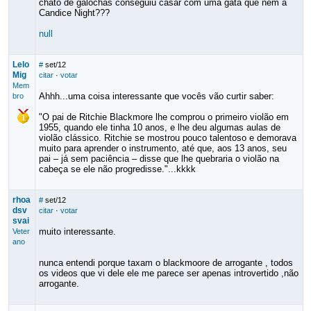
chato de galochas conseguiu casar com uma gata que nem a
Candice Night???
null
Lelo
#
set/12
Mig
citar
·
votar
Mem
Ahhh...uma coisa interessante que vocês vão curtir saber:
bro
"O pai de Ritchie Blackmore lhe comprou o primeiro violão em
1955, quando ele tinha 10 anos, e lhe deu algumas aulas de
violão clássico. Ritchie se mostrou pouco talentoso e demorava
muito para aprender o instrumento, até que, aos 13 anos, seu
pai – já sem paciência – disse que lhe quebraria o violão na
cabeça se ele não progredisse."...kkkk
rhoa
#
set/12
dsv
citar
·
votar
svai
muito interessante.
Veter
ano
nunca entendi porque taxam o blackmoore de arrogante , todos
os videos que vi dele ele me parece ser apenas introvertido ,não
arrogante.