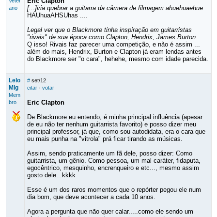
Eric Clapton
Veter
[...]iria quebrar a guitarra da câmera de filmagem ahuehuaehue
ano
HAUhuaAHSUhas ....
Legal ver que o Blackmore tinha inspiração em guitarristas
"rivais" de sua época como Clapton, Hendrix, James Burton.
Q isso! Rivais faz parecer uma competição, e não é assim ...
além do mais, Hendrix, Burton e Clapton já eram lendas antes
do Blackmore ser "o cara", hehehe, mesmo com idade parecida.
Lelo
#
set/12
Mig
citar
·
votar
Mem
Eric Clapton
bro
De Blackmore eu entendo, é minha principal influência (apesar
de eu não ter nenhum guitarrista favorito) e posso dizer meu
principal professor, já que, como sou autodidata, era o cara que
eu mais punha na "vitrola" prá ficar tirando as músicas.
Assim, sendo praticamente um fã dele, posso dizer: Como
guitarrista, um gênio. Como pessoa, um mal caráter, fidaputa,
egocêntrico, mesquinho, encrenqueiro e etc..., mesmo assim
gosto dele...kkkk
Esse é um dos raros momentos que o repórter pegou ele num
dia bom, que deve acontecer a cada 10 anos.
Agora a pergunta que não quer calar.....como ele sendo um