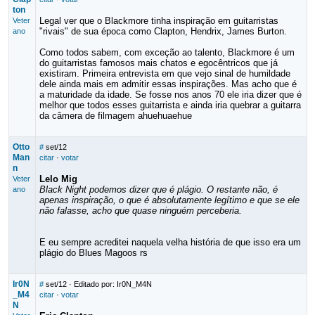
ton
Legal ver que o Blackmore tinha inspiração em guitarristas
Veter
"rivais" de sua época como Clapton, Hendrix, James Burton.
ano
Como todos sabem, com exceção ao talento, Blackmore é um
do guitarristas famosos mais chatos e egocêntricos que já
existiram. Primeira entrevista em que vejo sinal de humildade
dele ainda mais em admitir essas inspirações. Mas acho que é
a maturidade da idade. Se fosse nos anos 70 ele iria dizer que é
melhor que todos esses guitarrista e ainda iria quebrar a guitarra
da câmera de filmagem ahuehuaehue
Otto
#
set/12
Man
citar
·
votar
n
Lelo Mig
Veter
Black Night podemos dizer que é plágio. O restante não, é
ano
apenas inspiração, o que é absolutamente legítimo e que se ele
não falasse, acho que quase ninguém perceberia.
E eu sempre acreditei naquela velha história de que isso era um
plágio do Blues Magoos rs
Ir0N
#
set/12
· Editado por: Ir0N_M4N
_M4
citar
·
votar
N