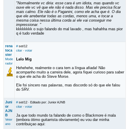
"Normalmente vc diria: esse cara é um idiota, mas quando vc
ouve ele vc vê que ele não é nada disso. Mas ele precisa ficar
mais calmo. Ele não é o Paganini, como ele acha que é. O dia
que ele arrebentar todas as cordas, menos uma, e tocar a
mesma coisa nessa última corda aí ele vai conseguir me
impressionar. "
kkkkkkkk o sujo falando do mal lavado , mas hahahha mas pior
q é tudo verdade
rena
#
set/12
toca
citar
·
votar
ster
Lelo Mig
Mode
rador
Hehehehe, realmente o cara tem a língua afiada! Não
acompanho muito a carreira dele, agora fiquei curioso para saber
o que ele acha do Steve Morse.
Ele foi sincero nas palavras, mas discordo só do que ele falou
do SRV.
Juni
#
set/12
· Editado por: Junior AJNB
or
citar
·
votar
AJN
B
Ja que todo mundo ta falando de como o Blackmore é mala
(embora ótimo guitarrista obviamente) eu vou dar minha
Veter
contribuiçao aqui:
ano