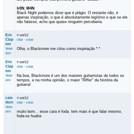
Ir0N_M4N
Black Night podemos dizer que é plágio. O restante não, é
apenas inspiração, o que é absolutamente legítimo e que se ele
não falasse, acho que quase ninguém perceberia.
Eric
#
set/12
Clap
citar
·
votar
ton
Olha, o Blackmore me citou como inspiração *.*
Veter
ano
Eric
#
set/12
Clap
citar
·
votar
ton
Na boa, Blackmore é um dos maiores guitarristas de todos os
Veter
tempos, e na minha opinião, o maior "Riffer" da história da
ano
guitarra!
caio
#
set/12
dorn
citar
·
votar
Veter
muito bom... esse cara é foda. tem mais é que falar mesmo,
ano
foda-se huaha