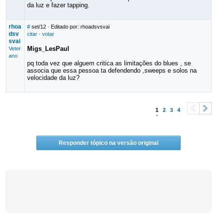
da luz e fazer tapping.
rhoa
#
set/12
· Editado por: rhoadsvsvai
dsv
citar
·
votar
svai
Migs_LesPaul
Veter
ano
pq toda vez que alguem critica as limitações do blues , se
associa que essa pessoa ta defendendo ,sweeps e solos na
velocidade da luz?
1
2
3
4
<
>
Responder tópico na versão original