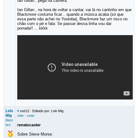
Ian Gillan...pega na camera.
Ian Gillan , na hora de voltar a cantar, vai lá no cantinho em que
Blackmore costuma ficar... quando a música acaba (só que
essa parte não achei no Youtoba), Blackmore faz um risco no
chão com o pé e fala: Se passar dessa linha vou dar
porrada!!.....kkkk
Lelo
#
set/12
· Editado por: Lelo Mig
Mig
citar
·
votar
Mem
renatocaster
bro
Sobre Steve Morse: