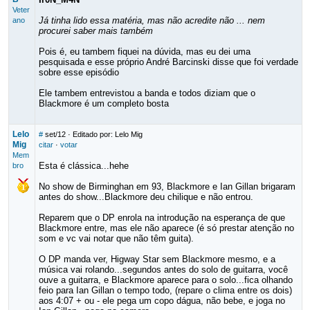
Veter
Já tinha lido essa matéria, mas não acredite não ... nem
ano
procurei saber mais também
Pois é, eu tambem fiquei na dúvida, mas eu dei uma
pesquisada e esse próprio André Barcinski disse que foi verdade
sobre esse episódio
Ele tambem entrevistou a banda e todos diziam que o
Blackmore é um completo bosta
Lelo
#
set/12
· Editado por: Lelo Mig
Mig
citar
·
votar
Mem
Esta é clássica...hehe
bro
No show de Birminghan em 93, Blackmore e Ian Gillan brigaram
antes do show...Blackmore deu chilique e não entrou.
Reparem que o DP enrola na introdução na esperança de que
Blackmore entre, mas ele não aparece (é só prestar atenção no
som e vc vai notar que não têm guita).
O DP manda ver, Higway Star sem Blackmore mesmo, e a
música vai rolando...segundos antes do solo de guitarra, você
ouve a guitarra, e Blackmore aparece para o solo...fica olhando
feio para Ian Gillan o tempo todo, (repare o clima entre os dois)
aos 4:07 + ou - ele pega um copo dágua, não bebe, e joga no