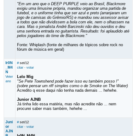
"Em um ano que o DEEP PURPLE veio ao Brasil, Blackmore
exigiu uma limusine própria, mandou organizar uma partida de
futebol, e o uniforme tinha que ser azul e preto (arranjaram um
jogo de camisas do Grêmio/RS) e mandou seu assessor avisar
a todos que não dividissem a bola com ele, nem o olhassem na
cara. Mas o jornalista André Barcinski não deu ouvidos e deu
uma senhora entrada no guitarrista. Resultado: foi aplaudido até
pelos jogadores do time de Blackmore."
Fonte: Whiplash (fonte de milhares de tópicos sobre rock no
fórum de música em geral)
Ir0N
#
set/12
_M4
citar
·
votar
N
Lelo Mig
Veter
"Se Pete Townshend pode fazer isso eu também posso !"
ano
(sobre pensar um riff simples como o de Smoke on The Water)
Acredito q esse daqui não tenha nada demais ... hehehe.
Junior AJNB
Já tinha lido essa matéria, mas não acredite não ... nem
procurei saber mais também, hehehe ...
Juni
#
set/12
or
citar
·
votar
AJN
B
Ir0N_M4N