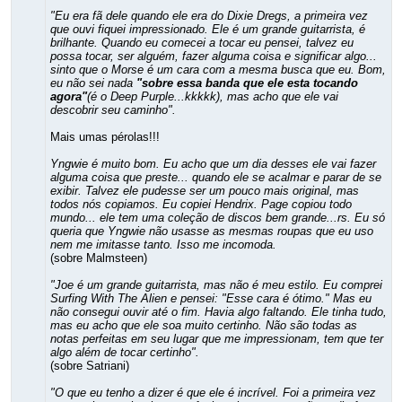
"Eu era fã dele quando ele era do Dixie Dregs, a primeira vez
que ouvi fiquei impressionado. Ele é um grande guitarrista, é
brilhante. Quando eu comecei a tocar eu pensei, talvez eu
possa tocar, ser alguém, fazer alguma coisa e significar algo...
sinto que o Morse é um cara com a mesma busca que eu. Bom,
eu não sei nada
"sobre essa banda que ele esta tocando
agora"
(é o Deep Purple...kkkkk), mas acho que ele vai
descobrir seu caminho".
Mais umas pérolas!!!
Yngwie é muito bom. Eu acho que um dia desses ele vai fazer
alguma coisa que preste... quando ele se acalmar e parar de se
exibir. Talvez ele pudesse ser um pouco mais original, mas
todos nós copiamos. Eu copiei Hendrix. Page copiou todo
mundo... ele tem uma coleção de discos bem grande...rs. Eu só
queria que Yngwie não usasse as mesmas roupas que eu uso
nem me imitasse tanto. Isso me incomoda.
(sobre Malmsteen)
"Joe é um grande guitarrista, mas não é meu estilo. Eu comprei
Surfing With The Alien e pensei: "Esse cara é ótimo." Mas eu
não consegui ouvir até o fim. Havia algo faltando. Ele tinha tudo,
mas eu acho que ele soa muito certinho. Não são todas as
notas perfeitas em seu lugar que me impressionam, tem que ter
algo além de tocar certinho".
(sobre Satriani)
"O que eu tenho a dizer é que ele é incrível. Foi a primeira vez