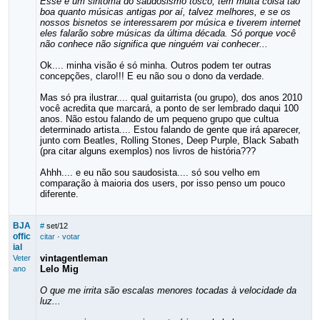
Esse é um sintoma do saudosismo tosco, tem muita coisa tão
boa quanto músicas antigas por aí, talvez melhores, e se os
nossos bisnetos se interessarem por música e tiverem internet
eles falarão sobre músicas da última década. Só porque você
não conhece não significa que ninguém vai conhecer...
Ok.... minha visão é só minha. Outros podem ter outras
concepções, claro!!! E eu não sou o dono da verdade.
Mas só pra ilustrar.... qual guitarrista (ou grupo), dos anos 2010
você acredita que marcará, a ponto de ser lembrado daqui 100
anos. Não estou falando de um pequeno grupo que cultua
determinado artista.... Estou falando de gente que irá aparecer,
junto com Beatles, Rolling Stones, Deep Purple, Black Sabath
(pra citar alguns exemplos) nos livros de história???
Ahhh.... e eu não sou saudosista.... só sou velho em
comparação à maioria dos users, por isso penso um pouco
diferente.
BJA
#
set/12
offic
citar
·
votar
ial
vintagentleman
Veter
Lelo Mig
ano
O que me irrita são escalas menores tocadas à velocidade da
luz...