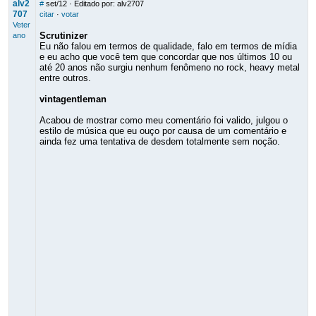
alv2
#
set/12
· Editado por: alv2707
707
citar
·
votar
Veter
Scrutinizer
ano
Eu não falou em termos de qualidade, falo em termos de mídia
e eu acho que você tem que concordar que nos últimos 10 ou
até 20 anos não surgiu nenhum fenômeno no rock, heavy metal
entre outros.
vintagentleman
Acabou de mostrar como meu comentário foi valido, julgou o
estilo de música que eu ouço por causa de um comentário e
ainda fez uma tentativa de desdem totalmente sem noção.