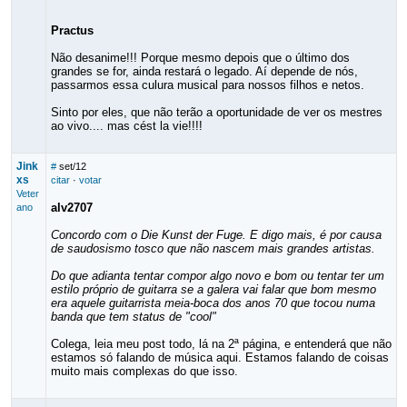
Practus
Não desanime!!! Porque mesmo depois que o último dos
grandes se for, ainda restará o legado. Aí depende de nós,
passarmos essa culura musical para nossos filhos e netos.
Sinto por eles, que não terão a oportunidade de ver os mestres
ao vivo.... mas cést la vie!!!!
Jink
#
set/12
xs
citar
·
votar
Veter
alv2707
ano
Concordo com o Die Kunst der Fuge. E digo mais, é por causa
de saudosismo tosco que não nascem mais grandes artistas.
Do que adianta tentar compor algo novo e bom ou tentar ter um
estilo próprio de guitarra se a galera vai falar que bom mesmo
era aquele guitarrista meia-boca dos anos 70 que tocou numa
banda que tem status de "cool"
Colega, leia meu post todo, lá na 2ª página, e entenderá que não
estamos só falando de música aqui. Estamos falando de coisas
muito mais complexas do que isso.