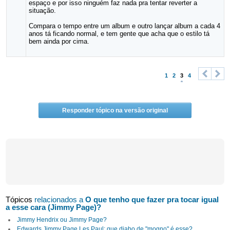
espaço e por isso ninguém faz nada pra tentar reverter a
situação.
Compara o tempo entre um album e outro lançar album a cada 4
anos tá ficando normal, e tem gente que acha que o estilo tá
bem ainda por cima.
1
2
3
4
<
>
Responder tópico na versão original
Tópicos
relacionados a
O que tenho que fazer pra tocar igual
a esse cara (Jimmy Page)?
Jimmy Hendrix ou Jimmy Page?
Edwards Jimmy Page Les Paul: que diabo de "mogno" é esse?