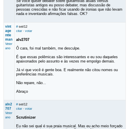
Se você quiser debater sobre guitarristas atuais versus
guitarristas antigos eu posso debater, mas discussão de
pessoas crescidas e não ficar usando de ironias que não levam
nada e inventando afirmações falsas. OK?
vint
#
set/12
age
citar
·
votar
ntle
man
alv2707
Veter
Ô cara, foi mal também, me desculpe.
ano
É que essas polêmicas são interessantes e eu sou daqueles
apaixonados pelo assunto e às vezes me empolgo demais.
Já vi que você é gente boa. E realmente não citou nomes ou
preferências musicais.
Não repare, não...
Abraço
alv2
#
set/12
707
citar
·
votar
Veter
Scrutinizer
ano
Eu não sei qual é sua praia musical. Mas eu acho meio forçado