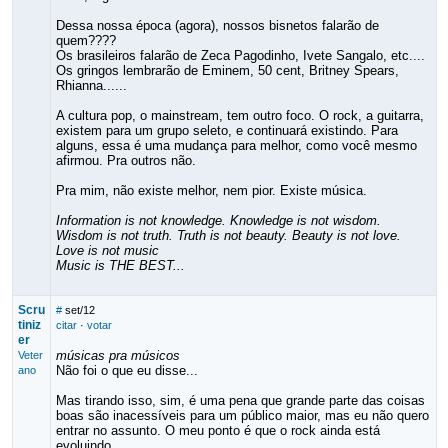
Dessa nossa época (agora), nossos bisnetos falarão de
quem????
Os brasileiros falarão de Zeca Pagodinho, Ivete Sangalo, etc....
Os gringos lembrarão de Eminem, 50 cent, Britney Spears,
Rhianna......
A cultura pop, o mainstream, tem outro foco. O rock, a guitarra,
existem para um grupo seleto, e continuará existindo. Para
alguns, essa é uma mudança para melhor, como você mesmo
afirmou. Pra outros não.
Pra mim, não existe melhor, nem pior. Existe música.
Information is not knowledge. Knowledge is not wisdom.
Wisdom is not truth. Truth is not beauty. Beauty is not love.
Love is not music
Music is THE BEST...
Scru
#
set/12
tiniz
citar
·
votar
er
músicas pra músicos
Veter
Não foi o que eu disse...
ano
Mas tirando isso, sim, é uma pena que grande parte das coisas
boas são inacessíveis para um público maior, mas eu não quero
entrar no assunto. O meu ponto é que o rock ainda está
evoluindo.