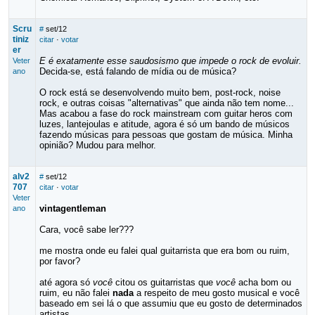
Scru
#
set/12
tiniz
citar
·
votar
er
E é exatamente esse saudosismo que impede o rock de evoluir.
Veter
Decida-se, está falando de mídia ou de música?
ano
O rock está se desenvolvendo muito bem, post-rock, noise
rock, e outras coisas "alternativas" que ainda não tem nome...
Mas acabou a fase do rock mainstream com guitar heros com
luzes, lantejoulas e atitude, agora é só um bando de músicos
fazendo músicas para pessoas que gostam de música. Minha
opinião? Mudou para melhor.
alv2
#
set/12
707
citar
·
votar
Veter
vintagentleman
ano
Cara, você sabe ler???
me mostra onde eu falei qual guitarrista que era bom ou ruim,
por favor?
até agora só
você
citou os guitarristas que
você
acha bom ou
ruim, eu não falei
nada
a respeito de meu gosto musical e você
baseado em sei lá o que assumiu que eu gosto de determinados
artistas.