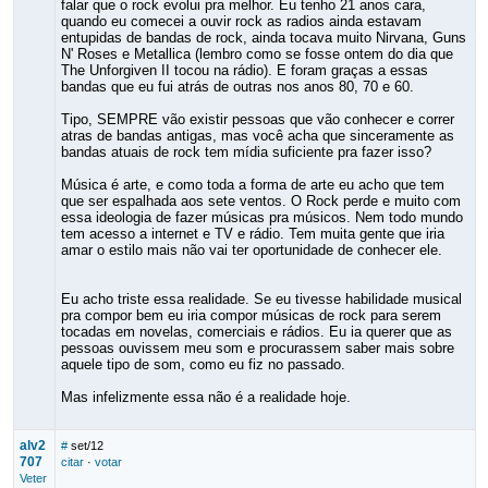
falar que o rock evolui pra melhor. Eu tenho 21 anos cara,
quando eu comecei a ouvir rock as radios ainda estavam
entupidas de bandas de rock, ainda tocava muito Nirvana, Guns
N' Roses e Metallica (lembro como se fosse ontem do dia que
The Unforgiven II tocou na rádio). E foram graças a essas
bandas que eu fui atrás de outras nos anos 80, 70 e 60.
Tipo, SEMPRE vão existir pessoas que vão conhecer e correr
atras de bandas antigas, mas você acha que sinceramente as
bandas atuais de rock tem mídia suficiente pra fazer isso?
Música é arte, e como toda a forma de arte eu acho que tem
que ser espalhada aos sete ventos. O Rock perde e muito com
essa ideologia de fazer músicas pra músicos. Nem todo mundo
tem acesso a internet e TV e rádio. Tem muita gente que iria
amar o estilo mais não vai ter oportunidade de conhecer ele.
Eu acho triste essa realidade. Se eu tivesse habilidade musical
pra compor bem eu iria compor músicas de rock para serem
tocadas em novelas, comerciais e rádios. Eu ia querer que as
pessoas ouvissem meu som e procurassem saber mais sobre
aquele tipo de som, como eu fiz no passado.
Mas infelizmente essa não é a realidade hoje.
alv2
#
set/12
707
citar
·
votar
Veter