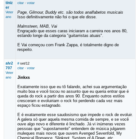
tiniz
citar
·
votar
er
Page, Gilmour, Buddy etc. são todos analfabetos musicais
Veter
Isso definitivamente não foi o que ele disse.
ano
Malmsteen, MAB, Vai
Engraçado que esses caras iniciaram a carreira nos anos 80,
estando longe da categoria "guitarristas atuais".
E Vai começou com Frank Zappa, é totalmente digno de
respeito.
alv2
#
set/12
707
citar
·
votar
Veter
Jinkxs
ano
Exatamente isso que eu tô falando, achei sua argumentação
muito boa e você tocou no assunto que eu queria entrar que é
queda do rock a partir dos anos 90. Enquanto outros estilos
cresceram e evoluiriam o rock foi perdendo cada vez mais
espaço ficou estagnado.
E é exatamente esse saudosismo que impede o rock de evoluir.
A galera só quer aquela mesma comida de sempre, e se você
ouve algo novo e diferente é linchado. Já vi inúmeras vezes
pessoas que "supostamente" entendem de música julgarem
muleques mais novos que ouvem Avenged Sevenfold, My
Chemical Romance, Slipknot, System of A Down, etc.