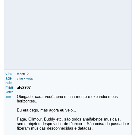
vint
#
set/12
age
citar
·
votar
ntle
man
alv2707
Veter
Obrigado, cara, você abriu minha mente e expandiu meus
ano
horizontes...
Eu era cego, mas agora eu vejo...
Page, Gilmour, Buddy etc. são todos analfabetos musicais,
seres abjetos desprovidos de técnica... São coisa do passado e
fizeram músicas desconhecidas e datadas.