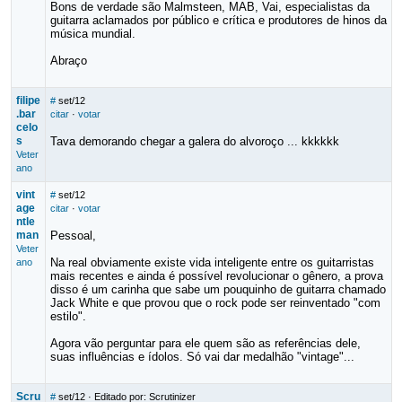
Bons de verdade são Malmsteen, MAB, Vai, especialistas da
guitarra aclamados por público e crítica e produtores de hinos da
música mundial.
Abraço
filipe
#
set/12
.bar
citar
·
votar
celo
s
Tava demorando chegar a galera do alvoroço ... kkkkkk
Veter
ano
vint
#
set/12
age
citar
·
votar
ntle
man
Pessoal,
Veter
Na real obviamente existe vida inteligente entre os guitarristas
ano
mais recentes e ainda é possível revolucionar o gênero, a prova
disso é um carinha que sabe um pouquinho de guitarra chamado
Jack White e que provou que o rock pode ser reinventado "com
estilo".
Agora vão perguntar para ele quem são as referências dele,
suas influências e ídolos. Só vai dar medalhão "vintage"...
Scru
#
set/12
· Editado por: Scrutinizer