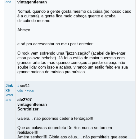
vintagentleman
ano
Normal, quando a gente gosta mesmo da coisa (no nosso caso
é a guitarra). a gente fica meio cabeça quente e acaba
discutindo mesmo.
Abraço
e só pra acrescentar no meu post anterior:
O rock vem sofrendo uma "jazznização" (acabei de inventar
essa palavra hehehe). Já foi o estilo de maior sucesso com
grandes artistas mas quando começou a perder espaço não
soube lidar com isso e acabou virando um estilo feito em sua
grande maioria de músico pra músico.
Jink
#
set/12
xs
citar
·
votar
Veter
alv2707
ano
vintagentleman
Scrutinizer
Galera... não podemos ceder à tentação!!!
Que as palavras do profeta De Ros nunca se tornem
realidade!!!!
Amém senhor!!!! Glória aos céus.... não permitireis que esse