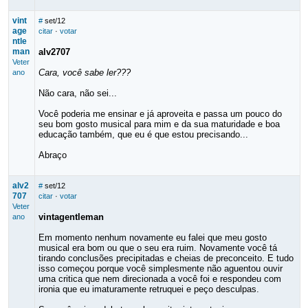
vint
#
set/12
age
citar
·
votar
ntle
man
alv2707
Veter
Cara, você sabe ler???
ano
Não cara, não sei...
Você poderia me ensinar e já aproveita e passa um pouco do
seu bom gosto musical para mim e da sua maturidade e boa
educação também, que eu é que estou precisando...
Abraço
alv2
#
set/12
707
citar
·
votar
Veter
vintagentleman
ano
Em momento nenhum novamente eu falei que meu gosto
musical era bom ou que o seu era ruim. Novamente você tá
tirando conclusões precipitadas e cheias de preconceito. E tudo
isso começou porque você simplesmente não aguentou ouvir
uma critica que nem direcionada a você foi e respondeu com
ironia que eu imaturamente retruquei e peço desculpas.