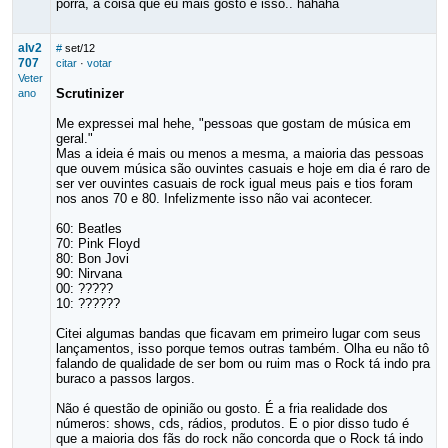
porra, a coisa que eu mais gosto é isso.. hahaha
alv2
#
set/12
707
citar
·
votar
Veter
Scrutinizer
ano
Me expressei mal hehe, "pessoas que gostam de música em
geral."
Mas a ideia é mais ou menos a mesma, a maioria das pessoas
que ouvem música são ouvintes casuais e hoje em dia é raro de
ser ver ouvintes casuais de rock igual meus pais e tios foram
nos anos 70 e 80. Infelizmente isso não vai acontecer.
60: Beatles
70: Pink Floyd
80: Bon Jovi
90: Nirvana
00: ?????
10: ??????
Citei algumas bandas que ficavam em primeiro lugar com seus
lançamentos, isso porque temos outras também. Olha eu não tô
falando de qualidade de ser bom ou ruim mas o Rock tá indo pra
buraco a passos largos.
Não é questão de opinião ou gosto. É a fria realidade dos
números: shows, cds, rádios, produtos. E o pior disso tudo é
que a maioria dos fãs do rock não concorda que o Rock tá indo