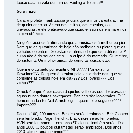
tópico caia na vala comum do Feeling x Tecnica!!!!!
Scrutinizer
Cara, o profeta Frank Zappa já dizia que a música está acima
de qualquer coisa. Acima dos estilos, das escalas, das
gravadoras, e ele praticava o que dizia. e isso nos ensina e nos
inspira até hoje.
Ninguém aqui está afirmando que a música está melhor ou pior.
Nem que os guitarristas de hoje são melhores ou piores que os
velhotes de ontem. Só estamos afirmando que está diferente. A
culpa não é do saudosismo.... a culpa é do mercado. Ou melhor,
do sistema. Ou melhor ainda, de como as coisas são.
Quem é o culpado por existir o MP3???? Por existir o
Download??? De quem é a culpa pela velocidade com que se
consome as coisas hoje em dia???? Dos jovens??? Dos
velhos???
O rock é o que é por causa daqueles velhotes que desbravaram
águas nunca dantes navegadas. Por isso são idolatrados. O 1º
homem na lua foi Neil Armstrong.... quem foi o segundo????
Importa???
Daqui a 100, 200 anos os Beatles serão lembrados, Eric Clapton
será lembrado, Page, Hendrix, Blackmore serão lembrados.
EVH será lembrado.... dos anos 90 alguns também serão. Dos
anos 2000.... poucos guitarristas serão lembrados. Dos anos
2010, algum será lembrado???