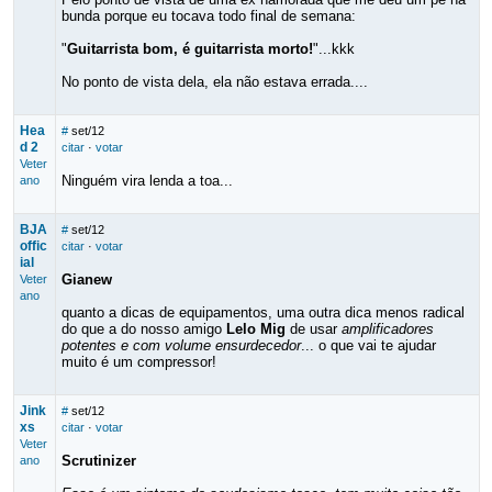
bunda porque eu tocava todo final de semana:
"
Guitarrista bom, é guitarrista morto!
"...kkk
No ponto de vista dela, ela não estava errada....
Hea
#
set/12
d 2
citar
·
votar
Veter
Ninguém vira lenda a toa...
ano
BJA
#
set/12
offic
citar
·
votar
ial
Gianew
Veter
ano
quanto a dicas de equipamentos, uma outra dica menos radical
do que a do nosso amigo
Lelo Mig
de usar
amplificadores
potentes e com volume ensurdecedor
... o que vai te ajudar
muito é um compressor!
Jink
#
set/12
xs
citar
·
votar
Veter
Scrutinizer
ano