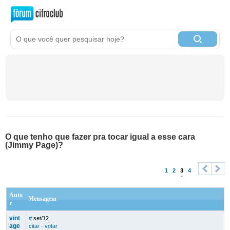
O que tenho que fazer pra tocar igual a esse cara
(Jimmy Page)?
1
2
3
4
<
>
Auto
Mensagem
r
vint
#
set/12
age
citar
·
votar