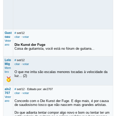
Gust
#
set/12
oau
citar
·
votar
Veter
Die Kunst der Fuge
ano
Coisa de guitarrista, você está no fórum de guitarra...
Lelo
#
set/12
Mig
citar
·
votar
Mem
O que me irrita são escalas menores tocadas à velocidade da
bro
luz... (2)
alv2
#
set/12
· Editado por: alv2707
707
citar
·
votar
Veter
Concordo com o Die Kunst der Fuge. E digo mais, é por causa
ano
de saudosismo tosco que não nascem mais grandes artistas.
Do que adianta tentar compor algo novo e bom ou tentar ter um