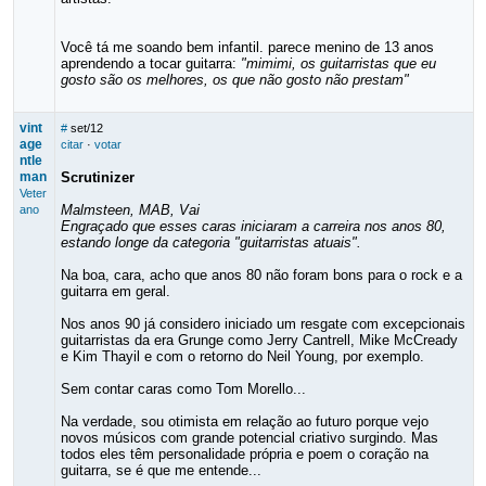
Você tá me soando bem infantil. parece menino de 13 anos
aprendendo a tocar guitarra:
"mimimi, os guitarristas que eu
gosto são os melhores, os que não gosto não prestam"
vint
#
set/12
age
citar
·
votar
ntle
man
Scrutinizer
Veter
Malmsteen, MAB, Vai
ano
Engraçado que esses caras iniciaram a carreira nos anos 80,
estando longe da categoria "guitarristas atuais".
Na boa, cara, acho que anos 80 não foram bons para o rock e a
guitarra em geral.
Nos anos 90 já considero iniciado um resgate com excepcionais
guitarristas da era Grunge como Jerry Cantrell, Mike McCready
e Kim Thayil e com o retorno do Neil Young, por exemplo.
Sem contar caras como Tom Morello...
Na verdade, sou otimista em relação ao futuro porque vejo
novos músicos com grande potencial criativo surgindo. Mas
todos eles têm personalidade própria e poem o coração na
guitarra, se é que me entende...