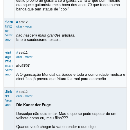
estilo próprio de guitarra se a galera vai falar que bom mesmo
era aquele guitarrista meia-boca dos anos 70 que tocou numa
banda que tem status de "cool"
Scru
#
set/12
tiniz
citar
·
votar
er
não nascem mais grandes artistas.
Veter
Isto é saudosismo tosco...
ano
vint
#
set/12
age
citar
·
votar
ntle
man
alv2707
Veter
A Organização Mundial da Saúde e toda a comunidade médica e
ano
científica já provou que fritura faz mal para o coração...
Jink
#
set/12
xs
citar
·
votar
Veter
Die Kunst der Fuge
ano
Desculpe não quis irritar. Mas o que se pode esperar de um
velhote como eu, meu filho???
Quando você chegar lá vai entender o que digo....