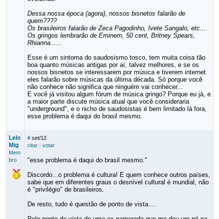
Dessa nossa época (agora), nossos bisnetos falarão de
quem????
Os brasileiros falarão de Zeca Pagodinho, Ivete Sangalo, etc....
Os gringos lembrarão de Eminem, 50 cent, Britney Spears,
Rhianna......
Esse é um sintoma do saudosismo tosco, tem muita coisa tão
boa quanto músicas antigas por aí, talvez melhores, e se os
nossos bisnetos se interessarem por música e tiverem internet
eles falarão sobre músicas da última década. Só porque você
não conhece não significa que ninguém vai conhecer...
E você já visitou algum fórum de música gringo? Porque eu já, e
a maior parte discute música atual que você consideraria
"underground", e o nicho de saudosistas é bem limitado lá fora,
esse problema é daqui do brasil mesmo.
Lelo
#
set/12
Mig
citar
·
votar
Mem
"esse problema é daqui do brasil mesmo."
bro
Discordo...o problema é cultura! E quem conhece outros países,
sabe que em diferentes graus o desnível cultural é mundial, não
é "privilégio" de brasileiros.
De resto, tudo é questão de ponto de vista....
Pelo ponto de vista de uma ex namorada que me deu um pé na