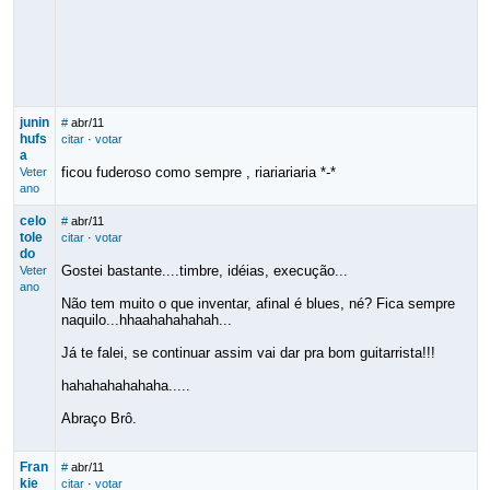
junin
#
abr/11
hufs
citar
·
votar
a
ficou fuderoso como sempre , riariariaria *-*
Veter
ano
celo
#
abr/11
tole
citar
·
votar
do
Gostei bastante....timbre, idéias, execução...
Veter
ano
Não tem muito o que inventar, afinal é blues, né? Fica sempre
naquilo...hhaahahahahah...
Já te falei, se continuar assim vai dar pra bom guitarrista!!!
hahahahahahaha.....
Abraço Brô.
Fran
#
abr/11
kie
citar
·
votar