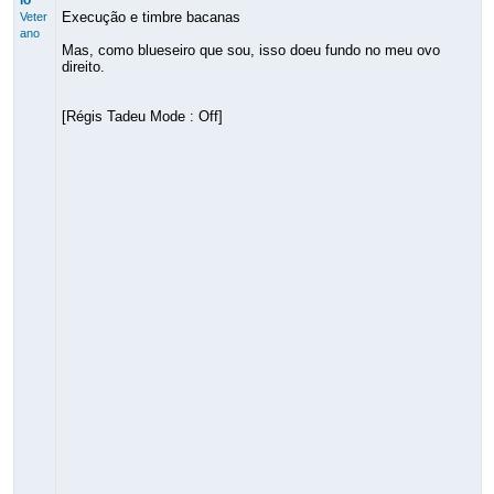
lo
Execução e timbre bacanas
Veter
ano
Mas, como blueseiro que sou, isso doeu fundo no meu ovo
direito.
[Régis Tadeu Mode : Off]