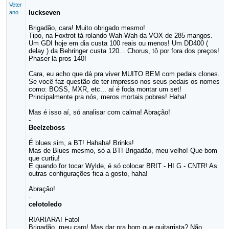
Veter
luckseven
ano
Brigadão, cara! Muito obrigado mesmo!
Tipo, na Foxtrot tá rolando Wah-Wah da VOX de 285 mangos.
Um GDI hoje em dia custa 100 reais ou menos! Um DD400 (
delay ) da Behringer custa 120... Chorus, tô por fora dos preços!
Phaser lá pros 140!
Cara, eu acho que dá pra viver MUITO BEM com pedais clones.
Se você faz questão de ter impresso nos seus pedais os nomes
como: BOSS, MXR, etc... aí é foda montar um set!
Principalmente pra nós, meros mortais pobres! Haha!
Mas é isso aí, só analisar com calma! Abração!
-
Beelzeboss
É blues sim, a BT! Hahaha! Brinks!
Mas de Blues mesmo, só a BT! Brigadão, meu velho! Que bom
que curtiu!
E quando for tocar Wylde, é só colocar BRIT - HI G - CNTR! As
outras configurações fica a gosto, haha!
Abração!
-
celotoledo
RIARIARA! Fato!
Brigadão, meu caro! Mas dar pra bom que guitarrista? Não