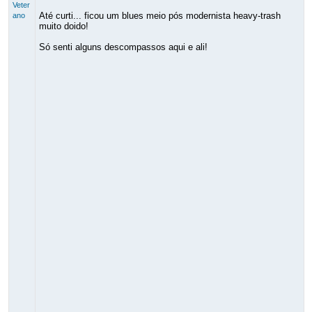
Veter
Até curti... ficou um blues meio pós modernista heavy-trash
ano
muito doido!
Só senti alguns descompassos aqui e ali!