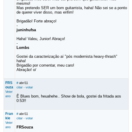
mesmo!
Mas pretendo SER um bom guitarrista, haha! Não sei se a ponto
de querer viver disso, mas enfim!
Brigadão! Forte abraço!
-
juninhufsa
Haha! Valeu, Junior! Abraço!
-
Lombs
Gostei da caracterização aí "pós modernista heavy-thrash"
haha!
Brigadão por comentar, meu caro!
Abração! o/
FRS
#
abr/11
ouza
citar
·
votar
Veter
Ê Blues bom, heuahehe.. Show de bola, gostei da fritada aos
ano
0:53!!
Fran
#
abr/11
kie
citar
·
votar
Veter
FRSouza
ano