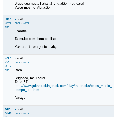
Blues que nada, hahaha! Brigadão, meu caro!
Valeu mesmo! Abração!
Ricb
#
abr/11
Veter
citar
·
votar
ano
Frankie
Ta muito bom, bem estiliso....
Posta a BT pra gente....abç
Fran
#
abr/11
kie
citar
·
votar
Veter
Ricb
ano
Brigadão, meu caro!
Taí a BT:
http://www.guitarbackingtrack.com/play/jamtracks/blues_medio_
tiempo_em .htm
Abraço!
Alla
#
abr/11
n.Me
citar
·
votar