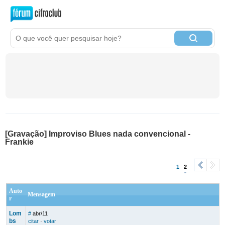
[Gravação] Improviso Blues nada convencional -
Frankie
1
2
<
>
Auto
Mensagem
r
Lom
#
abr/11
bs
citar
·
votar