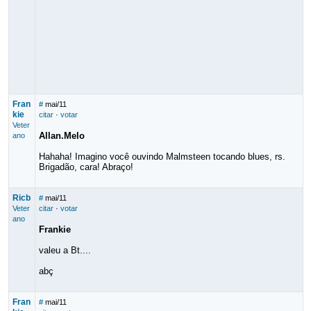
Fran
#
mai/11
kie
citar
·
votar
Veter
Allan.Melo
ano
Hahaha! Imagino você ouvindo Malmsteen tocando blues, rs.
Brigadão, cara! Abraço!
Ricb
#
mai/11
Veter
citar
·
votar
ano
Frankie
valeu a Bt....
abç
Fran
#
mai/11