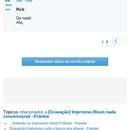
kie
citar
·
votar
Veter
Ricb
ano
De nada!
Abç.
1
2
<
>
Responder tópico na versão original
Tópicos
relacionados a
[Gravação] Improviso Blues nada
convencional - Frankie
.: Voltando ao improviso! Hard(?!) Blues - Frankie :.
[Gravação] Improviso curto e básico pra relaxar - Frankie