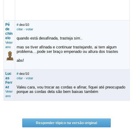
Pé
#
dez/10
de
citar
·
votar
chin
elo
quando está desafinada, trasteja sim..
Veter
mas se tiver afinada e continuar trastejando, ai tem algum
ano
problema....pode ser braço empenado ou altura dos trastes
abs!
Luc
#
dez/10
as
citar
·
votar
Ferr
az
Valeu cara, vou trocar as cordas e afinar, fiquei até preocupado
porque as cordas dela são bem baixas também
Veter
ano
Responder tópico na versão original