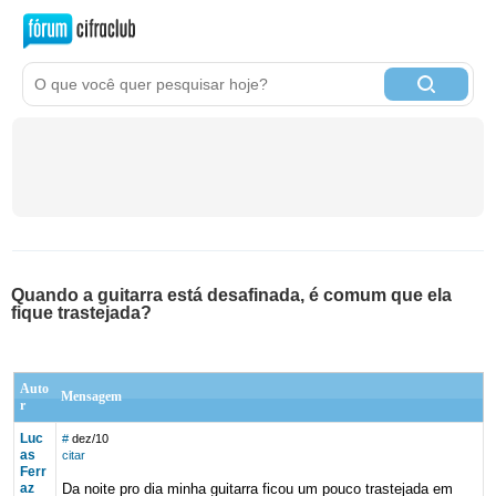
Quando a guitarra está desafinada, é comum que ela
fique trastejada?
Auto
Mensagem
r
Luc
#
dez/10
as
citar
Ferr
az
Da noite pro dia minha guitarra ficou um pouco trastejada em