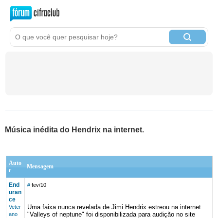
Música inédita do Hendrix na internet.
Auto
Mensagem
r
End
#
fev/10
uran
ce
Uma faixa nunca revelada de Jimi Hendrix estreou na internet.
Veter
"Valleys of neptune" foi disponibilizada para audição no site
ano