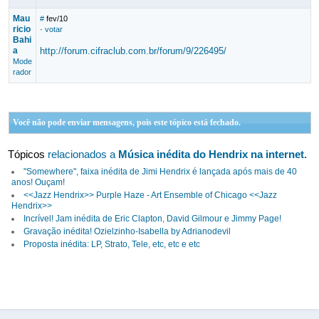
Mau
#
fev/10
ricio
·
votar
Bahi
a
http://forum.cifraclub.com.br/forum/9/226495/
Mode
rador
Você não pode enviar mensagens, pois este tópico está fechado.
Tópicos
relacionados a
Música inédita do Hendrix na internet.
"Somewhere", faixa inédita de Jimi Hendrix é lançada após mais de 40
anos! Ouçam!
<<Jazz Hendrix>> Purple Haze - Art Ensemble of Chicago <<Jazz
Hendrix>>
Incrível! Jam inédita de Eric Clapton, David Gilmour e Jimmy Page!
Gravação inédita! Ozielzinho-Isabella by Adrianodevil
Proposta inédita: LP, Strato, Tele, etc, etc e etc