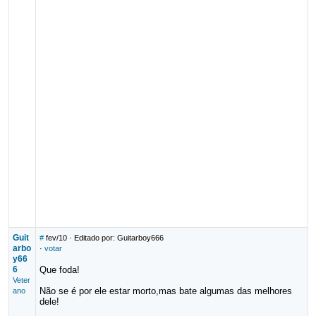
Guit
#
fev/10
· Editado por: Guitarboy666
arbo
·
votar
y66
6
Que foda!
Veter
Não se é por ele estar morto,mas bate algumas das melhores
ano
dele!