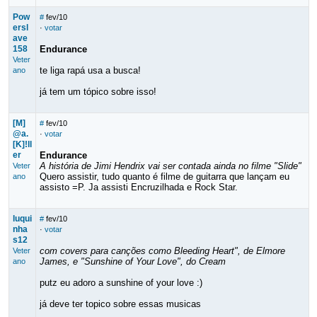
Pow
#
fev/10
ersl
·
votar
ave
158
Endurance
Veter
te liga rapá usa a busca!
ano
já tem um tópico sobre isso!
[M]
#
fev/10
@a.
·
votar
[K]!ll
er
Endurance
A história de Jimi Hendrix vai ser contada ainda no filme "Slide"
Veter
Quero assistir, tudo quanto é filme de guitarra que lançam eu
ano
assisto =P. Ja assisti Encruzilhada e Rock Star.
luqui
#
fev/10
nha
·
votar
s12
com covers para canções como Bleeding Heart", de Elmore
Veter
James, e "Sunshine of Your Love", do Cream
ano
putz eu adoro a sunshine of your love :)
já deve ter topico sobre essas musicas