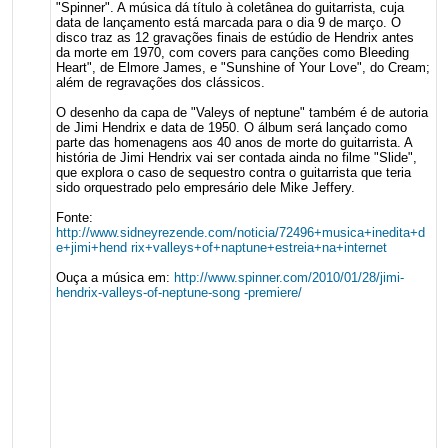
"Spinner". A música dá título à coletânea do guitarrista, cuja
data de lançamento está marcada para o dia 9 de março. O
disco traz as 12 gravações finais de estúdio de Hendrix antes
da morte em 1970, com covers para canções como Bleeding
Heart", de Elmore James, e "Sunshine of Your Love", do Cream;
além de regravações dos clássicos.
O desenho da capa de "Valeys of neptune" também é de autoria
de Jimi Hendrix e data de 1950. O álbum será lançado como
parte das homenagens aos 40 anos de morte do guitarrista. A
história de Jimi Hendrix vai ser contada ainda no filme "Slide",
que explora o caso de sequestro contra o guitarrista que teria
sido orquestrado pelo empresário dele Mike Jeffery.
Fonte:
http://www.sidneyrezende.com/noticia/72496+musica+inedita+d
e+jimi+hend rix+valleys+of+naptune+estreia+na+internet
Ouça a música em:
http://www.spinner.com/2010/01/28/jimi-
hendrix-valleys-of-neptune-song -premiere/