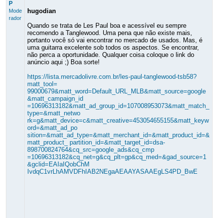
P
hugodian
Mode
rador
Quando se trata de Les Paul boa e acessível eu sempre
recomendo a Tanglewood. Uma pena que não existe mais,
portanto você só vai encontrar no mercado de usados. Mas, é
uma guitarra excelente sob todos os aspectos. Se encontrar,
não perca a oportunidade. Qualquer coisa coloque o link do
anúncio aqui ;) Boa sorte!
https://lista.mercadolivre.com.br/les-paul-tanglewood-tsb58?
matt_tool=
99000679&matt_word=Default_URL_MLB&matt_source=google
&matt_campaign_id
=10696313182&matt_ad_group_id=107008953073&matt_match_
type=&matt_netwo
rk=g&matt_device=c&matt_creative=453054655155&matt_keyw
ord=&matt_ad_po
sition=&matt_ad_type=&matt_merchant_id=&matt_product_id=&
matt_product_ partition_id=&matt_target_id=dsa-
898700824764&cq_src=google_ads&cq_cmp
=10696313182&cq_net=g&cq_plt=gp&cq_med=&gad_source=1
&gclid=EAIaIQobChM
IvdqC1vrLhAMVDFhIAB2NEgaAEAAYASAAEgLS4PD_BwE