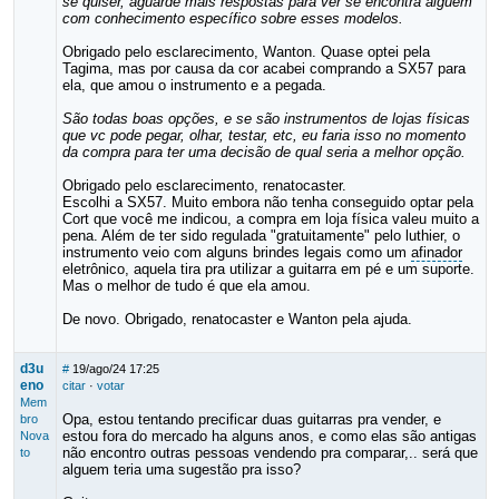
se quiser, aguarde mais respostas para ver se encontra alguém
com conhecimento específico sobre esses modelos.
Obrigado pelo esclarecimento, Wanton. Quase optei pela
Tagima, mas por causa da cor acabei comprando a SX57 para
ela, que amou o instrumento e a pegada.
São todas boas opções, e se são instrumentos de lojas físicas
que vc pode pegar, olhar, testar, etc, eu faria isso no momento
da compra para ter uma decisão de qual seria a melhor opção.
Obrigado pelo esclarecimento, renatocaster.
Escolhi a SX57. Muito embora não tenha conseguido optar pela
Cort que você me indicou, a compra em loja física valeu muito a
pena. Além de ter sido regulada "gratuitamente" pelo luthier, o
instrumento veio com alguns brindes legais como um
afinador
eletrônico, aquela tira pra utilizar a guitarra em pé e um suporte.
Mas o melhor de tudo é que ela amou.
De novo. Obrigado, renatocaster e Wanton pela ajuda.
d3u
#
19/ago/24 17:25
eno
citar
·
votar
Mem
Opa, estou tentando precificar duas guitarras pra vender, e
bro
estou fora do mercado ha alguns anos, e como elas são antigas
Nova
não encontro outras pessoas vendendo pra comparar,.. será que
to
alguem teria uma sugestão pra isso?