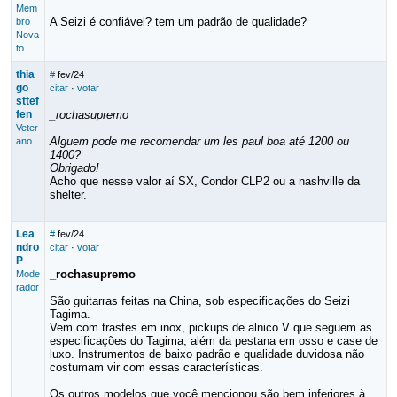
Mem
A Seizi é confiável? tem um padrão de qualidade?
bro
Nova
to
thia
#
fev/24
go
citar
·
votar
sttef
fen
_rochasupremo
Veter
Alguem pode me recomendar um les paul boa até 1200 ou
ano
1400?
Obrigado!
Acho que nesse valor aí SX, Condor CLP2 ou a nashville da
shelter.
Lea
#
fev/24
ndro
citar
·
votar
P
_rochasupremo
Mode
rador
São guitarras feitas na China, sob especificações do Seizi
Tagima.
Vem com trastes em inox, pickups de alnico V que seguem as
especificações do Tagima, além da pestana em osso e case de
luxo. Instrumentos de baixo padrão e qualidade duvidosa não
costumam vir com essas características.
Os outros modelos que você mencionou são bem inferiores à