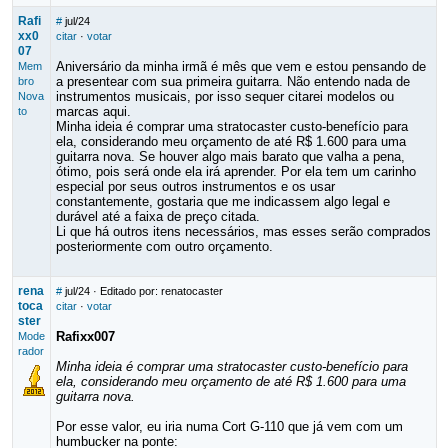
Rafi
#
jul/24
xx0
citar
·
votar
07
Aniversário da minha irmã é mês que vem e estou pensando de
Mem
a presentear com sua primeira guitarra. Não entendo nada de
bro
instrumentos musicais, por isso sequer citarei modelos ou
Nova
marcas aqui.
to
Minha ideia é comprar uma stratocaster custo-benefício para
ela, considerando meu orçamento de até R$ 1.600 para uma
guitarra nova. Se houver algo mais barato que valha a pena,
ótimo, pois será onde ela irá aprender. Por ela tem um carinho
especial por seus outros instrumentos e os usar
constantemente, gostaria que me indicassem algo legal e
durável até a faixa de preço citada.
Li que há outros itens necessários, mas esses serão comprados
posteriormente com outro orçamento.
rena
#
jul/24
· Editado por: renatocaster
toca
citar
·
votar
ster
Rafixx007
Mode
rador
Minha ideia é comprar uma stratocaster custo-benefício para
ela, considerando meu orçamento de até R$ 1.600 para uma
guitarra nova.
Por esse valor, eu iria numa Cort G-110 que já vem com um
humbucker na ponte: