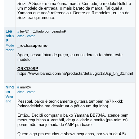
Seizi. A Squier é uma ótima marca. Contudo, o modelo Bullet é
um modelo de entrada, o mais barato da marca. Tal qual a
Yamaha que você referenciou. Dentre os 3 modelos, eu iria de
Seizi tranquilamente.
Lea
#
fev/24
· Editado por: LeandroP
ndro
citar
·
votar
P
_rochasupremo
Mode
rador
Agora, nessa faixa de preço, eu consideraria também este
modelo:
GRX120SP
https://www.ibanez.com/na/products/detail/grx120sp_5n_01.html
Ning
#
mar/24
en
citar
·
votar
Veter
Pessoal, baixo é tecnicamente guitarra também né? kkkkk
ano
(brincadeirinha pra desvirtuar o pótico um tiquinho)
Então.. Decidi comprar o baixo Yamaha BB734A, atende bem
meus requisitos = versátil, de qualidade e bonito (pra mim rs)
porém não manjo nada de AMP pra baixo...
Quero algo pra estudos e shows pequenos, por volta de 4-5k