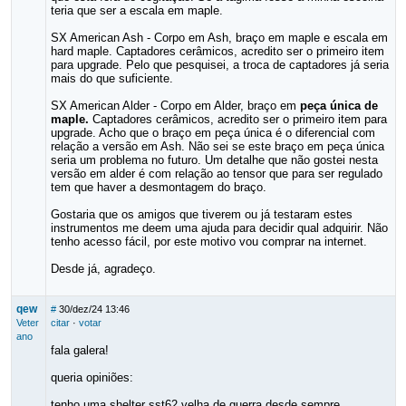
teria que ser a escala em maple.
SX American Ash - Corpo em Ash, braço em maple e escala em
hard maple. Captadores cerâmicos, acredito ser o primeiro item
para upgrade. Pelo que pesquisei, a troca de captadores já seria
mais do que suficiente.
SX American Alder - Corpo em Alder, braço em
peça única de
maple.
Captadores cerâmicos, acredito ser o primeiro item para
upgrade. Acho que o braço em peça única é o diferencial com
relação a versão em Ash. Não sei se este braço em peça única
seria um problema no futuro. Um detalhe que não gostei nesta
versão em alder é com relação ao tensor que para ser regulado
tem que haver a desmontagem do braço.
Gostaria que os amigos que tiverem ou já testaram estes
instrumentos me deem uma ajuda para decidir qual adquirir. Não
tenho acesso fácil, por este motivo vou comprar na internet.
Desde já, agradeço.
qew
#
30/dez/24 13:46
Veter
citar
·
votar
ano
fala galera!
queria opiniões:
tenho uma shelter sst62 velha de guerra desde sempre