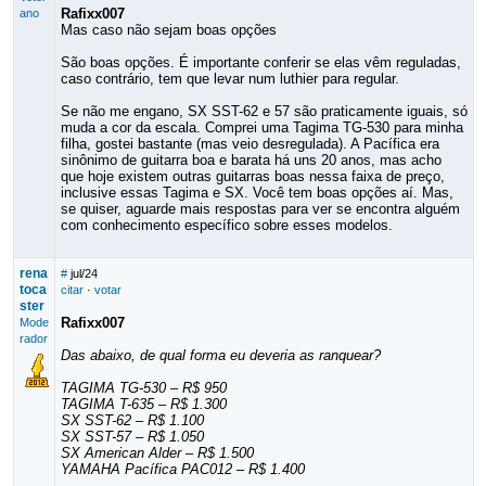
Rafixx007
ano
Mas caso não sejam boas opções
São boas opções. É importante conferir se elas vêm reguladas,
caso contrário, tem que levar num luthier para regular.
Se não me engano, SX SST-62 e 57 são praticamente iguais, só
muda a cor da escala. Comprei uma Tagima TG-530 para minha
filha, gostei bastante (mas veio desregulada). A Pacífica era
sinônimo de guitarra boa e barata há uns 20 anos, mas acho
que hoje existem outras guitarras boas nessa faixa de preço,
inclusive essas Tagima e SX. Você tem boas opções aí. Mas,
se quiser, aguarde mais respostas para ver se encontra alguém
com conhecimento específico sobre esses modelos.
rena
#
jul/24
toca
citar
·
votar
ster
Rafixx007
Mode
rador
Das abaixo, de qual forma eu deveria as ranquear?
TAGIMA TG-530 – R$ 950
TAGIMA T-635 – R$ 1.300
SX SST-62 – R$ 1.100
SX SST-57 – R$ 1.050
SX American Alder – R$ 1.500
YAMAHA Pacífica PAC012 – R$ 1.400