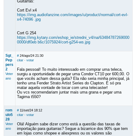
Guitarras:
Cort Evl x4
https://img.audiofanzine.com/images/u/product/normal/cort-evl-
x4-74096 .jpg
Cort G 254
https://img.kytary.com/eshop_ie/stredni_v4/na/63484787269000
0000/df0eb b6c/1075924/cort-g254-ws.jpg
Sgt_
#
24/ago/24 21:30
Pep
citar
·
votar
pers
2
Fala pessoal! To muito interessado em comprar uma teleca,
surgiu a oportunidade de pegar uma Condor CT10 por 600,00. O
Veter
que vocês acham dessa guita? Ela não seria minha principal, já
ano
tenho uma Fender Strato Artist Series do Clapton. É só pra
matar aquela vontade de tocar com uma telecaster!
Ou vcs recomendariam juntar mais uma grana e pegar uma
Tagima t550?
rom
#
11/set/24 18:12
ulo5
citar
·
votar
28
Olá! Alguém sabe dizer como está a questão das taxas de
Veter
importação para guitarras? Segue a bizarrice dos 90% que tem
ano
em lojas como shopee e aliexpress ou os valores são