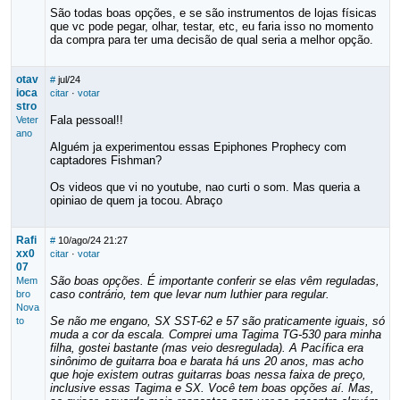
São todas boas opções, e se são instrumentos de lojas físicas
que vc pode pegar, olhar, testar, etc, eu faria isso no momento
da compra para ter uma decisão de qual seria a melhor opção.
otav
#
jul/24
ioca
citar
·
votar
stro
Fala pessoal!!
Veter
ano
Alguém ja experimentou essas Epiphones Prophecy com
captadores Fishman?
Os videos que vi no youtube, nao curti o som. Mas queria a
opiniao de quem ja tocou. Abraço
Rafi
#
10/ago/24 21:27
xx0
citar
·
votar
07
São boas opções. É importante conferir se elas vêm reguladas,
Mem
caso contrário, tem que levar num luthier para regular.
bro
Nova
Se não me engano, SX SST-62 e 57 são praticamente iguais, só
to
muda a cor da escala. Comprei uma Tagima TG-530 para minha
filha, gostei bastante (mas veio desregulada). A Pacífica era
sinônimo de guitarra boa e barata há uns 20 anos, mas acho
que hoje existem outras guitarras boas nessa faixa de preço,
inclusive essas Tagima e SX. Você tem boas opções aí. Mas,