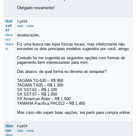
Obrigado novamente!
Rafi
#
jul/24
xx0
citar
·
votar
07
renatocaster
,
Mem
bro
Fiz uma busca nas lojas físicas locais, mas infelizmente não
Nova
encontrei os dois principais modelos sugeridos por você, amigo.
to
Contudo foi me sugerida as seguintes opções com formas de
pagamento bem interessantes para mim.
Das abaixo, de qual forma eu deveria as ranquear?
TAGIMA TG-530 – R$ 950
TAGIMA T-635 – R$ 1.300
SX SST-62 – R$ 1.100
SX SST-57 – R$ 1.050
SX American Alder – R$ 1.500
YAMAHA Pacífica PAC012 – R$ 1.400
Mas caso não sejam boas opções, irei partir para compra online.
Wan
#
jul/24
ton
citar
·
votar
Veter