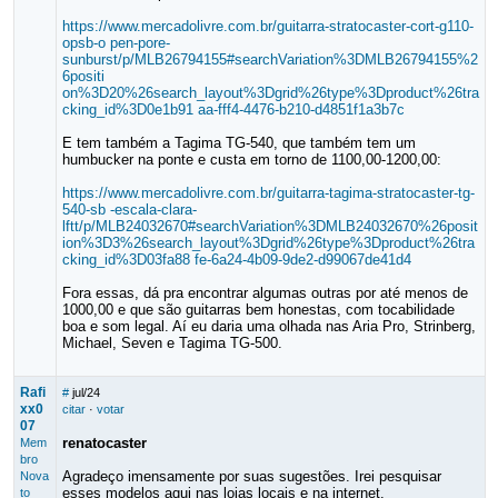
https://www.mercadolivre.com.br/guitarra-stratocaster-cort-g110-
opsb-o pen-pore-
sunburst/p/MLB26794155#searchVariation%3DMLB26794155%2
6positi
on%3D20%26search_layout%3Dgrid%26type%3Dproduct%26tra
cking_id%3D0e1b91 aa-fff4-4476-b210-d4851f1a3b7c
E tem também a Tagima TG-540, que também tem um
humbucker na ponte e custa em torno de 1100,00-1200,00:
https://www.mercadolivre.com.br/guitarra-tagima-stratocaster-tg-
540-sb -escala-clara-
lftt/p/MLB24032670#searchVariation%3DMLB24032670%26posit
ion%3D3%26search_layout%3Dgrid%26type%3Dproduct%26tra
cking_id%3D03fa88 fe-6a24-4b09-9de2-d99067de41d4
Fora essas, dá pra encontrar algumas outras por até menos de
1000,00 e que são guitarras bem honestas, com tocabilidade
boa e som legal. Aí eu daria uma olhada nas Aria Pro, Strinberg,
Michael, Seven e Tagima TG-500.
Rafi
#
jul/24
xx0
citar
·
votar
07
renatocaster
Mem
bro
Agradeço imensamente por suas sugestões. Irei pesquisar
Nova
esses modelos aqui nas lojas locais e na internet.
to