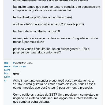
faz muito tempo que parei de tocar e estudar, e to pensando em
comprar uma guitarra pra ver se me animo
tenho olhado a js12 (mas achei muito cara)
ai olhei a tw510 e encontrei uma cg250 usada por 1k
também dei uma olhada na lps230
na real, não sei se alguma dessas seria um 'upgrade' em si ou
trocar 6 por meia duzia
por isso venho consulta-los, se eu quiser gastar ~1,5k é
possível comprar algo confortavel?
eja
#
30/dez/24 19:27
mes
citar
·
votar
Mem
qew
bro
Nova
Acho importante entender o que você busca exatamente. a
to
SST62 é uma guitarra no estilo Strato clássica, todos esses
outros modelos que você citou já possuem outra proposta.
Como estão os trastes da SST? Uma regulagem completa e um
upgrade na elétrica pode ser uma opção mais interessante do
que comprar outra guitarra.