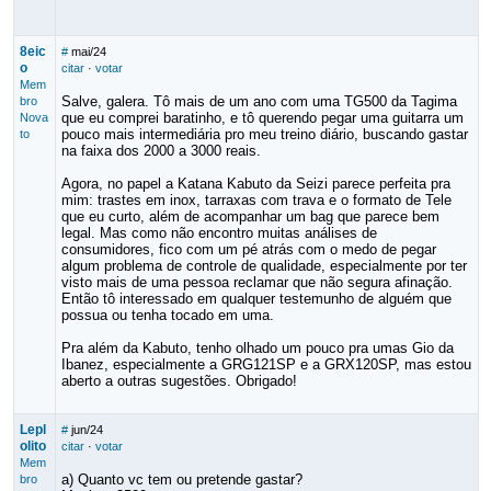
8eic
#
mai/24
o
citar
·
votar
Mem
Salve, galera. Tô mais de um ano com uma TG500 da Tagima
bro
que eu comprei baratinho, e tô querendo pegar uma guitarra um
Nova
pouco mais intermediária pro meu treino diário, buscando gastar
to
na faixa dos 2000 a 3000 reais.
Agora, no papel a Katana Kabuto da Seizi parece perfeita pra
mim: trastes em inox, tarraxas com trava e o formato de Tele
que eu curto, além de acompanhar um bag que parece bem
legal. Mas como não encontro muitas análises de
consumidores, fico com um pé atrás com o medo de pegar
algum problema de controle de qualidade, especialmente por ter
visto mais de uma pessoa reclamar que não segura afinação.
Então tô interessado em qualquer testemunho de alguém que
possua ou tenha tocado em uma.
Pra além da Kabuto, tenho olhado um pouco pra umas Gio da
Ibanez, especialmente a GRG121SP e a GRX120SP, mas estou
aberto a outras sugestões. Obrigado!
Lepl
#
jun/24
olito
citar
·
votar
Mem
a) Quanto vc tem ou pretende gastar?
bro