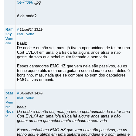
x4-74096
.jpg
é de onde?
Ram
#
13/set/24 23:19
say
citar
·
votar
Veter
baalz
ano
De onde é eu não sei, mas, já tive a oportunidade de testar uma
Cort EVLX4 em uma loja física há alguns anos atrás e não
gostei do som que achei muito fechado e sem vida.
Esses captadores EMG HZ que vem nela são passivos, eu os
tenho aqui e utilizo em uma guitarra secundária e o som deles é
bonzinho, mas, nada que se compare ao som dos captadores
EMG ativos de ponta.
baal
#
04/out/24 14:49
z
citar
·
votar
Mem
baalz
bro
De onde é eu não sei, mas, já tive a oportunidade de testar uma
Nova
Cort EVLX4 em uma loja física há alguns anos atrás e não
to
gostei do som que achei muito fechado e sem vida.
Esses captadores EMG HZ que vem nela são passivos, eu os
tenho aqui e utilizo em uma guitarra secundária e o som deles é