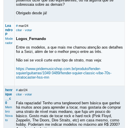
podemos dizer que são equivalentes, ou há alguma que se
sobressaia sobre as demais?
Obrigado desde já!
Lea
#
mar/24
ndro
citar
·
votar
P
Logos_Fernando
Mode
rador
Entre os modelos, a que mais me chamou atenção aos detalhes
foi a Seizi, além de ter o melhor preço entre as três.
Não sei se você curte este tipo de strato, mas veja:
https://www.pridemusicshop.com.br/produto/fender-
squier/guitarras/1049 0489/fender-squier-classic-vibe-70s-
stratocaster-hss-mn
henr
#
abr/24
ique
citar
·
votar
__c
0
Fala rapaziada! Tenho uma tanglewood bem básica que ganhei
há muitos anos para aprender a tocar, mas gostaria de comprar
Mem
uma strato de nível mais mediano, que fuja um pouco do
bro
básico. Gosto mais de tocar rock e hard rock (Pink Floyd,
Nova
Zeppelin, The Doors, Dire Straits, etc) em casa mesmo, como
to
hobby. Poderiam me indicar modelos no máximo até R$ 2000?