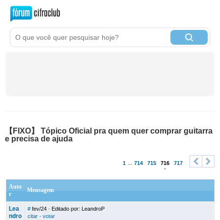
【FIXO】 Tópico Oficial pra quem quer comprar guitarra
e precisa de ajuda
1
...
714
715
716
717
<
>
Auto
Mensagem
r
Lea
#
fev/24
· Editado por: LeandroP
ndro
citar
·
votar