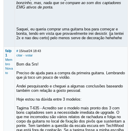
bonzinho, mas, nada que se compare ao som dos captadores
EMG ativos de ponta.
Saquei, eu queria comprar uma guitarra boa para começar e
bonita, tendo em vista que provavelmente irei desistir. (ja tentei
2x e nao deu certo) pelo menos serve de decoração hehehehe
falp
#
15/out/24 18:43
1
citar
·
votar
Mem
Bom dia Srs!
bro
Nova
Preciso de ajuda para a compra da primeira guitarra. Lembrando
to
que já toco um pouco de violão.
Andei pesquisando e cheguei a algumas conclusões baseando
também com relação a gosto pessoal.
Hoje estou na dúvida entre 3 modelos:
Tagima T-635 - Acredito ser o modelo mais pronto dos 3 com
bons captadores sem a necessidade imediata de upgrade. O
que me incomodou são vários relatos de rachadura e folga no
corpo da guitarra no local de fixação dos pivôs que sustentam a
ponte. Tem também a questão da escala escura em TechWood
que está fora de cogitação. Se a tagima fosse a minha escolha