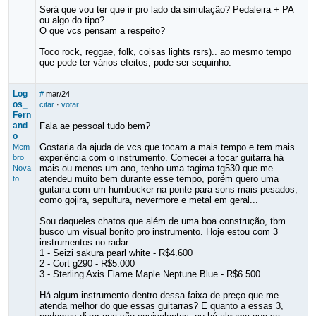
Será que vou ter que ir pro lado da simulação? Pedaleira + PA
ou algo do tipo?
O que vcs pensam a respeito?
Toco rock, reggae, folk, coisas lights rsrs).. ao mesmo tempo
que pode ter vários efeitos, pode ser sequinho.
Log
#
mar/24
os_
citar
·
votar
Fern
and
Fala ae pessoal tudo bem?
o
Gostaria da ajuda de vcs que tocam a mais tempo e tem mais
Mem
experiência com o instrumento. Comecei a tocar guitarra há
bro
mais ou menos um ano, tenho uma tagima tg530 que me
Nova
atendeu muito bem durante esse tempo, porém quero uma
to
guitarra com um humbucker na ponte para sons mais pesados,
como gojira, sepultura, nevermore e metal em geral...
Sou daqueles chatos que além de uma boa construção, tbm
busco um visual bonito pro instrumento. Hoje estou com 3
instrumentos no radar:
1 - Seizi sakura pearl white - R$4.600
2 - Cort g290 - R$5.000
3 - Sterling Axis Flame Maple Neptune Blue - R$6.500
Há algum instrumento dentro dessa faixa de preço que me
atenda melhor do que essas guitarras? E quanto a essas 3,