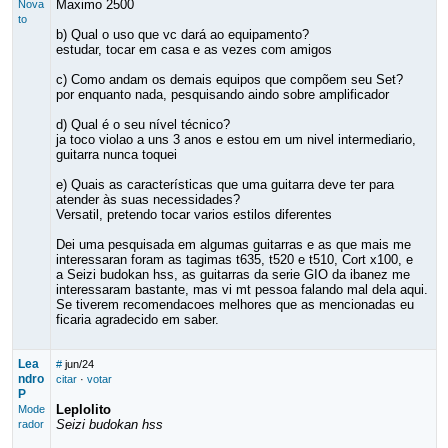
Maximo 2500
Nova
to
b) Qual o uso que vc dará ao equipamento?
estudar, tocar em casa e as vezes com amigos
c) Como andam os demais equipos que compõem seu Set?
por enquanto nada, pesquisando aindo sobre amplificador
d) Qual é o seu nível técnico?
ja toco violao a uns 3 anos e estou em um nivel intermediario,
guitarra nunca toquei
e) Quais as características que uma guitarra deve ter para
atender às suas necessidades?
Versatil, pretendo tocar varios estilos diferentes
Dei uma pesquisada em algumas guitarras e as que mais me
interessaran foram as tagimas t635, t520 e t510, Cort x100, e
a Seizi budokan hss, as guitarras da serie GIO da ibanez me
interessaram bastante, mas vi mt pessoa falando mal dela aqui.
Se tiverem recomendacoes melhores que as mencionadas eu
ficaria agradecido em saber.
Lea
#
jun/24
ndro
citar
·
votar
P
Leplolito
Mode
Seizi budokan hss
rador