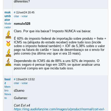
diferentes?
mak
#
11/set/24 20:45
umb
citar
·
votar
ator
romulo528
Mode
rador
Claro. Por que iria baixar? Imposto NUNCA vai baixar.
É 60% do imposto federal de importação sobre produto + frete +
ICMS na (alíquota do estado receber) sobre tudo isso (incide
sobre o imposto federal também) + IOF de 5,38% sobre o valor
pago na fatura do cartão + taxa de desembaraço se o envio for
pelo correio (na última vez que vi era 15 reais).
Dependendo do ICMS dá de 88% a uns 92% de imposto. O
mais seguro é pensar logo em 100% se quiser analisar uma
possível compra em que incida tudo isso.
baal
#
13/set/24 13:52
z
citar
·
votar
Mem
d3ueno
bro
Nova
Guitarras:
to
Cort Evl x4
https://img.audiofanzine.com/images/u/product/normal/cort-evl-