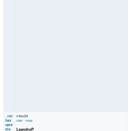
_roc
#
fev/24
has
citar
·
votar
upre
mo
LeandroP