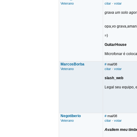
Veterano
citar
·
votar
grava um solo agora
opa,vo grava,aman
=)
GuitarHouse
Microfonar é colocar
MarcosBorba
#
mai/08
Veterano
citar
·
votar
slash_web
Legal seu equipo, e
Negotiberio
#
mai/08
Veterano
citar
·
votar
Avaliem meu timbr