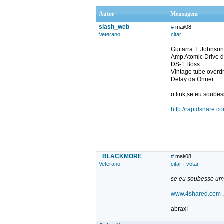
Autor
Mensagem
slash_web
#
mai/08
Veterano
citar
Guitarra T. Johnso
Amp Atomic Drive 
DS-1 Boss
Vintage tube overd
Delay da Onner
o link,se eu soubes
http://rapidshare.
_BLACKMORE_
#
mai/08
Veterano
citar
·
votar
se eu soubesse um 
www.4shared.com
.
abrax!