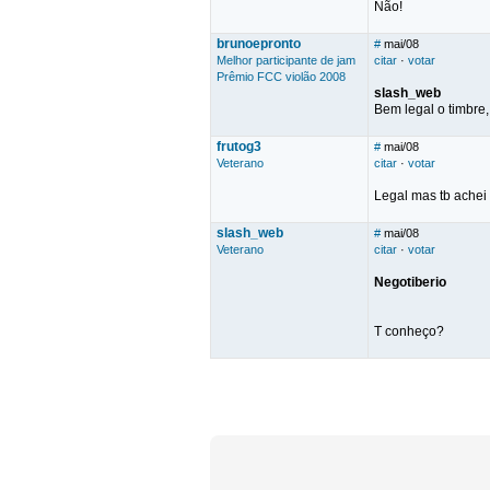
Não!
brunoepronto
#
mai/08
Melhor participante de jam
citar
·
votar
Prêmio FCC violão 2008
slash_web
Bem legal o timbre,
frutog3
#
mai/08
Veterano
citar
·
votar
Legal mas tb achei
slash_web
#
mai/08
Veterano
citar
·
votar
Negotiberio
T conheço?