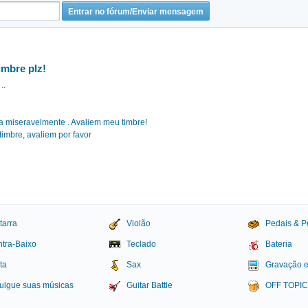
imbre plz!
..
lha miseravelmente . Avaliem meu timbre!
timbre, avaliem por favor
tarra
Violão
Pedais & P
tra-Baixo
Teclado
Bateria
ta
Sax
Gravação 
ulgue suas músicas
Guitar Battle
OFF TOPI