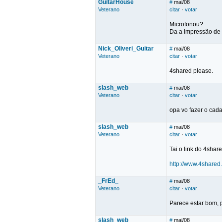
GuitarHouse
#
mai/08
Veterano
citar
·
votar
Microfonou?
Da a impressão de a
Nick_Oliveri_Guitar
#
mai/08
Veterano
citar
·
votar
4shared please.
slash_web
#
mai/08
Veterano
citar
·
votar
opa vo fazer o cada
slash_web
#
mai/08
Veterano
citar
·
votar
Tai o link do 4sha
http://www.4shared
_FrEd_
#
mai/08
Veterano
citar
·
votar
Parece estar bom, p
slash_web
#
mai/08