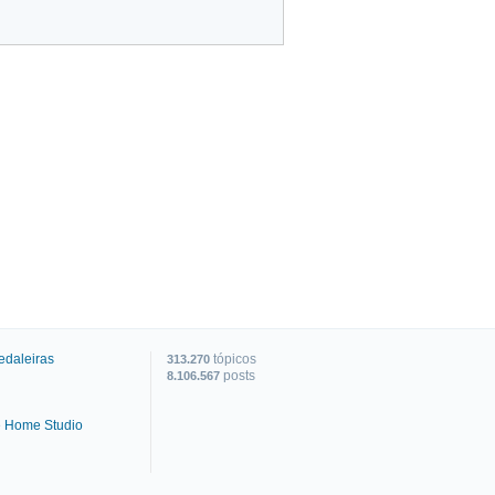
edaleiras
tópicos
313.270
posts
8.106.567
e Home Studio
C