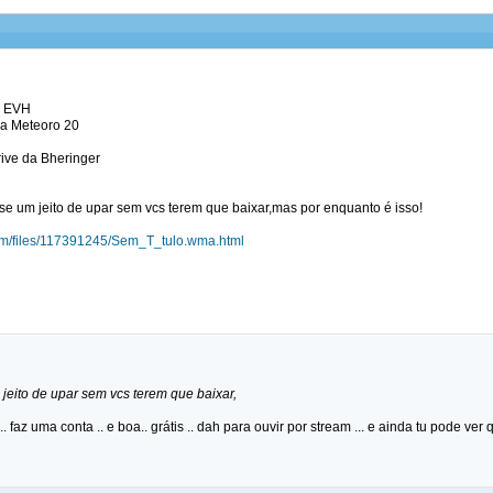
n EVH
da Meteoro 20
rive da Bheringer
se um jeito de upar sem vcs terem que baixar,mas por enquanto é isso!
com/files/117391245/Sem_T_tulo.wma.html
jeito de upar sem vcs terem que baixar,
.. faz uma conta .. e boa.. grátis .. dah para ouvir por stream ... e ainda tu pode ver