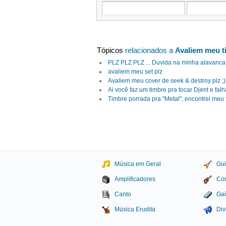
Tópicos
relacionados a
Avaliem meu t
PLZ PLZ PLZ ... Duvida na minha alavanca 
avaliem meu set plz
Avaliem meu cover de seek & destroy plz ;)
Ai você faz um timbre pra tocar Djent e fa
Timbre porrada pra "Metal", encontrei meu 
Música em Geral
Gui
Amplificadores
Con
Canto
Gai
Música Erudita
Div