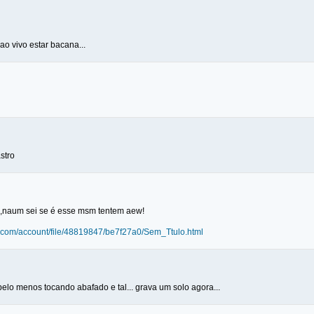
o vivo estar bacana...
stro
re,naum sei se é esse msm tentem aew!
.com/account/file/48819847/be7f27a0/Sem_Ttulo.html
elo menos tocando abafado e tal... grava um solo agora...