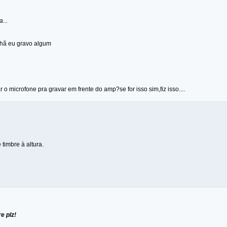
...
hã eu gravo algum
 o microfone pra gravar em frente do amp?se for isso sim,fiz isso....
 timbre à altura.
e plz!