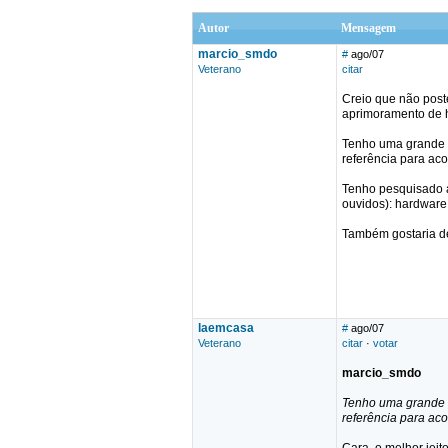
Autor
Mensagem
marcio_smdo
#
ago/07
Veterano
citar
Creio que não post
aprimoramento de h
Tenho uma grande d
referência para a
Tenho pesquisado a
ouvidos): hardware
Também gostaria de
laemcasa
#
ago/07
Veterano
citar
·
votar
marcio_smdo
Tenho uma grande d
referência para a