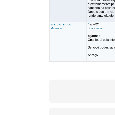
que com usb eu esp
é extremamente perc
cantinho da casa 
Depois dou um repl
lendo tanto ela qto
marcio_smdo
#
ago/07
Veterano
citar
·
votar
ogaitnas
Opa, legal esta inf
Se você puder, faç
Abraço