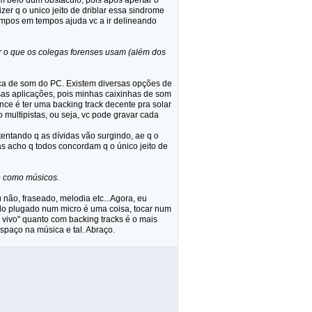
 um belo dum obstaculo, pois após apertar o
er q o unico jeito de driblar essa sindrome
tempos em tempos ajuda vc a ir delineando
er o que os colegas forenses usam (além dos
laca de som do PC. Existem diversas opções de
ssas aplicações, pois minhas caixinhas de som
ance é ter uma backing track decente pra solar
 multipistas, ou seja, vc pode gravar cada
tentando q as dívidas vão surgindo, ae q o
s acho q todos concordam q o único jeito de
o como músicos.
não, fraseado, melodia etc...Agora, eu
do plugado num micro é uma coisa, tocar num
o vivo" quanto com backing tracks é o mais
spaço na música e tal. Abraço.