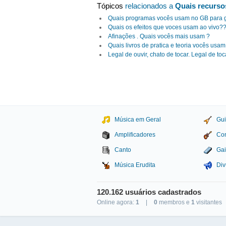
Tópicos
relacionados a
Quais recurso
Quais programas vocês usam no GB para 
Quais os efeitos que voces usam ao vivo?
Afinações . Quais vocês mais usam ?
Quais livros de pratica e teoria vocês usam
Legal de ouvir, chato de tocar. Legal de toc
Música em Geral
Gui
Amplificadores
Con
Canto
Gai
Música Erudita
Div
120.162 usuários cadastrados
Online agora:
1
|
0
membros e
1
visitantes