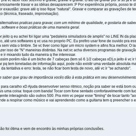
o pra vc fazer isso sozinho é gravar, gravar e gravar. O ato de gravar por si só já é
iosamente travar e as idéias desaparecem :P Por experiência própria, posso te diz
r exaustão: grave até q isso fique "natural". Gravar e comparar as gravações de 
 (técnica, fraseado, improvisação).
lternativas praticas para gravar, com um mínimo de qualidade, e gostaria de sab
, software e boas práticas de uma maneira geral.
r jeito q eu achei foi ligar uma "pedaleira simuladora de amplis" no LINE IN da p
po, até uns softwares q vc usa no proprio PC. Eu prefiro usar fone de ouvido pra e
a sem vida o timbre. Se vc tiver como ligar um micro system e afins fica melhor. O l
zer isso de "N" maneiras distintas. Na net vc acha diversos programas de gravação
e ir mixando tudo da maneira q lhe interessar.
ssim porém não é um bicho de 7 cabeças (tem só 6 1/2 cabeças xD),o jeito é vc ir 
ar pq tem toneladas de informação aqui, pode não existir uma verdade absoluta ma
a tentativa e erro: testa, se não ficar bom testa de novo, até vc ir "se achando".
 saber que grau de importância vocês dão à esta prática em seu desenvolviment
 para caralho xD Ajuda desenvolver senso ritmico, noção pra saber se está bom ou 
s uma coisa: toque com banda! Tocar com fone sentado confortavelmente com tu
ente interagindo são outros 500. Pra mim vc pegar esse "timing" de tocar tanto "a
ende a respirar como músico e vai aprendendo como a guitarra tem q preencher o e
ção foi ótima e vem de encontro às minhas próprias conclusões.