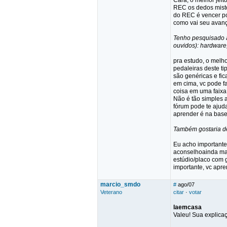
Cara, o melhor jeit
REC os dedos mister
do REC é vencer po
como vai seu avanço
Tenho pesquisado a
ouvidos): hardware
pra estudo, o melho
pedaleiras deste ti
são genéricas e fic
em cima, vc pode fa
coisa em uma faixa 
Não é tão simples a
fórum pode te ajud
aprender é na base d
Também gostaria de
Eu acho importante
aconselhoainda mai
estúdio/placo com g
importante, vc apr
marcio_smdo
#
ago/07
Veterano
citar
·
votar
laemcasa
Valeu! Sua explica