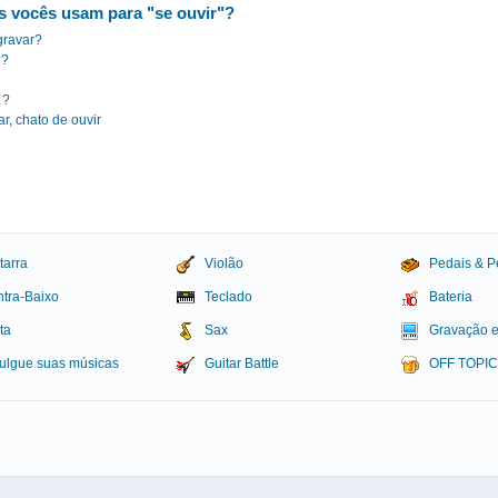
s vocês usam para "se ouvir"?
gravar?
??
 ?
ar, chato de ouvir
tarra
Violão
Pedais & P
tra-Baixo
Teclado
Bateria
ta
Sax
Gravação 
ulgue suas músicas
Guitar Battle
OFF TOPI