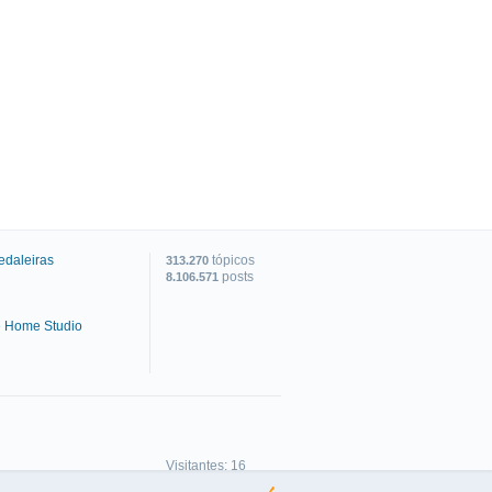
edaleiras
tópicos
313.270
posts
8.106.571
e Home Studio
C
Visitantes: 16
Membros: 0