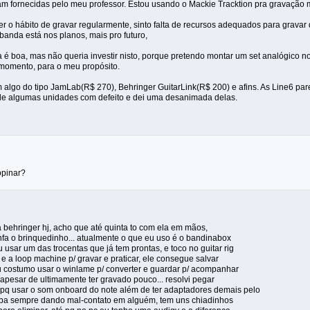
m fornecidas pelo meu professor. Estou usando o Mackie Tracktion pra gravação mul
 o hábito de gravar regularmente, sinto falta de recursos adequados para gravar de
banda está nos planos, mais pro futuro,
a é boa, mas não queria investir nisto, porque pretendo montar um set analógico n
e momento, para o meu propósito.
algo do tipo JamLab(R$ 270), Behringer GuitarLink(R$ 200) e afins. As Line6 p
 de algumas unidades com defeito e dei uma desanimada delas.
opinar?
 behringer hj, acho que até quinta to com ela em mãos,
fa o brinquedinho... atualmente o que eu uso é o bandinabox
u usar um das trocentas que já tem prontas, e toco no guitar rig
e a loop machine p/ gravar e praticar, ele consegue salvar
 costumo usar o winlame p/ converter e guardar p/ acompanhar
. apesar de ultimamente ter gravado pouco... resolvi pegar
 pq usar o som onboard do note além de ter adaptadores demais pelo
ba sempre dando mal-contato em alguém, tem uns chiadinhos