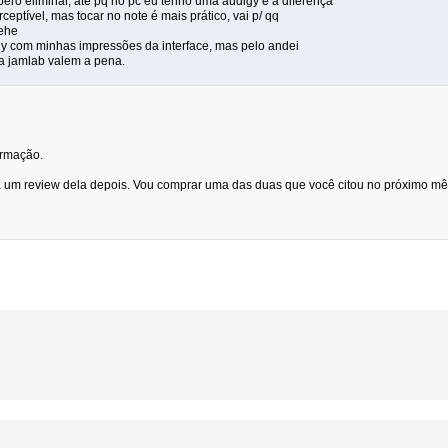
ero eliminar, até pq no pc eu tenho uma audigy e a diferença
eptível, mas tocar no note é mais prático, vai p/ qq
hehe
y com minhas impressões da interface, mas pelo andei
 a jamlab valem a pena.
ormação.
a um review dela depois. Vou comprar uma das duas que você citou no próximo mê