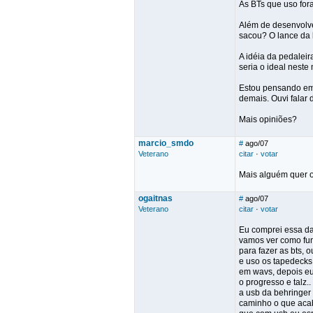
As BTs que uso fora
Além de desenvolver
sacou? O lance da 
A idéia da pedaleir
seria o ideal nest
Estou pensando em 
demais. Ouvi falar
Mais opiniões?
marcio_smdo
#
ago/07
Veterano
citar
·
votar
Mais alguém quer 
ogaitnas
#
ago/07
Veterano
citar
·
votar
Eu comprei essa da
vamos ver como fun
para fazer as bts, o
e uso os tapedecks 
em wavs, depois eu
o progresso e talz.
a usb da behringer
caminho o que aca