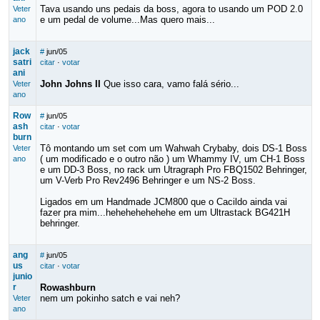
Tava usando uns pedais da boss, agora to usando um POD 2.0
Veter
e um pedal de volume...Mas quero mais...
ano
jack
#
jun/05
satri
citar
·
votar
ani
John Johns II
Que isso cara, vamo falá sério...
Veter
ano
Row
#
jun/05
ash
citar
·
votar
burn
Tô montando um set com um Wahwah Crybaby, dois DS-1 Boss
Veter
( um modificado e o outro não ) um Whammy IV, um CH-1 Boss
ano
e um DD-3 Boss, no rack um Utragraph Pro FBQ1502 Behringer,
um V-Verb Pro Rev2496 Behringer e um NS-2 Boss.
Ligados em um Handmade JCM800 que o Cacildo ainda vai
fazer pra mim...hehehehehehehe em um Ultrastack BG421H
behringer.
ang
#
jun/05
us
citar
·
votar
junio
r
Rowashburn
nem um pokinho satch e vai neh?
Veter
ano