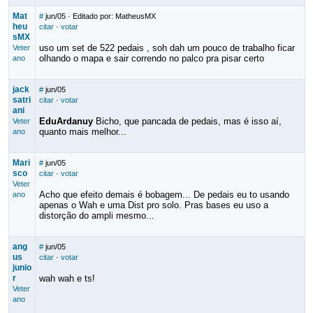
Mat
#
jun/05
· Editado por: MatheusMX
heu
citar
·
votar
sMX
uso um set de 522 pedais , soh dah um pouco de trabalho ficar
Veter
olhando o mapa e sair correndo no palco pra pisar certo
ano
jack
#
jun/05
satri
citar
·
votar
ani
EduArdanuy
Bicho, que pancada de pedais, mas é isso aí,
Veter
quanto mais melhor...
ano
Mari
#
jun/05
sco
citar
·
votar
Veter
Acho que efeito demais é bobagem... De pedais eu to usando
ano
apenas o Wah e uma Dist pro solo. Pras bases eu uso a
distorção do ampli mesmo...
ang
#
jun/05
us
citar
·
votar
junio
r
wah wah e ts!
Veter
ano