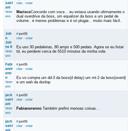
satri
citar
·
votar
ani
Marisco
Concordo com voce... eu estava usando ultimamente o
Veter
dual overdrive da boss, um equalizer da boss e um pedal de
ano
volume.. é menos problemas e é só plugar... muito mais fácil..
Joh
#
jun/05
n
citar
·
votar
Joh
ns II
Eu uso 30 pedaleiras, 80 amps e 500 pedais. Agora se eu listar
td, eu perderei cerca de 5510 minutos da minha vida
Veter
ano
Fabi
#
jun/05
anor
citar
·
votar
enn
o
Eu vo compra um dd-3 da boss(d delay) um mt-2 da boss(overd)
e um wah da dunlop
Veter
ano
jack
#
jun/05
satri
citar
·
votar
ani
Fabianorenno
Também prefiro menoas coisas...
Veter
ano
jack
#
jun/05
satri
citar
·
votar
ani