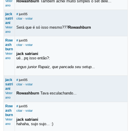
Rowashburn
Também achei muito simples o set dele...
Veter
ano
jack
#
jun/05
satri
citar
·
votar
ani
Será que é só isso mesmo???
Rowashburn
Veter
ano
Row
#
jun/05
ash
citar
·
votar
burn
jack satriani
Veter
ué...pq isso então?:
ano
angus junior Rapaiz, que pancada seu setup...
jack
#
jun/05
satri
citar
·
votar
ani
Rowashburn
Tava esculachando...
Veter
ano
Row
#
jun/05
ash
citar
·
votar
burn
jack satriani
Veter
hahaha, sujo sujo... :)
ano