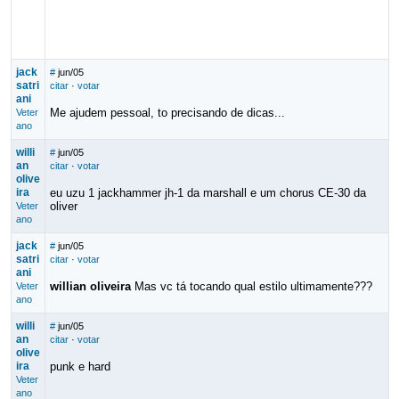
jack
#
jun/05
satri
citar
·
votar
ani
Me ajudem pessoal, to precisando de dicas...
Veter
ano
willi
#
jun/05
an
citar
·
votar
olive
ira
eu uzu 1 jackhammer jh-1 da marshall e um chorus CE-30 da
oliver
Veter
ano
jack
#
jun/05
satri
citar
·
votar
ani
willian oliveira
Mas vc tá tocando qual estilo ultimamente???
Veter
ano
willi
#
jun/05
an
citar
·
votar
olive
ira
punk e hard
Veter
ano