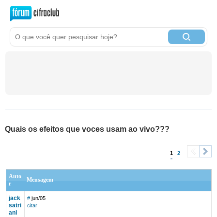
Quais os efeitos que voces usam ao vivo???
1
2
<
>
Auto
Mensagem
r
jack
#
jun/05
satri
citar
ani