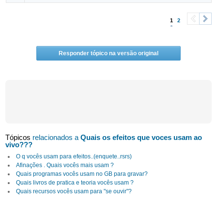
1
2
<
>
Responder tópico na versão original
Tópicos
relacionados a
Quais os efeitos que voces usam ao
vivo???
O q vocês usam para efeitos..(enquete..rsrs)
Afinações . Quais vocês mais usam ?
Quais programas vocês usam no GB para gravar?
Quais livros de pratica e teoria vocês usam ?
Quais recursos vocês usam para "se ouvir"?