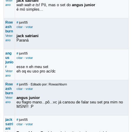
jack satriani
Veter
wah wah e ts!
Pô, mas o set do
angus junior
ano
é mó simples...
Row
#
jun/05
ash
citar
·
votar
burn
jack satriani
Veter
Paraná
ano
ang
#
jun/05
us
citar
·
votar
junio
r
esse n eh meu set
eh oq eu uso pro ac/dc
Veter
ano
Row
#
jun/05
· Editado por: Rowashburn
ash
citar
·
votar
burn
angus junior
Veter
eu flagro mano...pô...vc já cansou de falar seu set pra mim no
ano
MSN!!! :P
jack
#
jun/05
satri
citar
·
votar
ani