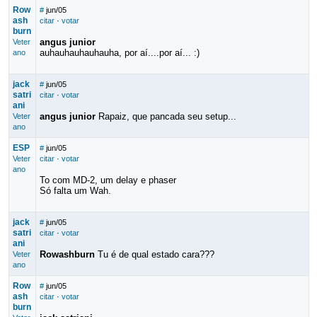
Row
#
jun/05
ash
citar
·
votar
burn
angus junior
Veter
auhauhauhauhauha, por aí....por aí... :)
ano
jack
#
jun/05
satri
citar
·
votar
ani
angus junior
Rapaiz, que pancada seu setup...
Veter
ano
ESP
#
jun/05
Veter
citar
·
votar
ano
To com MD-2, um delay e phaser
Só falta um Wah.
jack
#
jun/05
satri
citar
·
votar
ani
Rowashburn
Tu é de qual estado cara???
Veter
ano
Row
#
jun/05
ash
citar
·
votar
burn