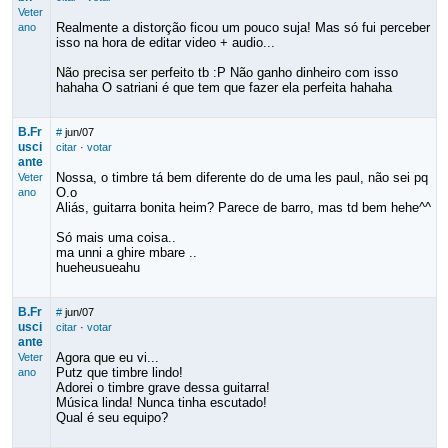
Veter
Realmente a distorção ficou um pouco suja! Mas só fui perceber
ano
isso na hora de editar video + audio...
Não precisa ser perfeito tb :P Não ganho dinheiro com isso
hahaha O satriani é que tem que fazer ela perfeita hahaha
B.Fr
#
jun/07
usci
citar
·
votar
ante
Nossa, o timbre tá bem diferente do de uma les paul, não sei pq
Veter
O.o
ano
Aliás, guitarra bonita heim? Parece de barro, mas td bem hehe^^
Só mais uma coisa..
ma unni a ghire mbare ..
hueheusueahu
B.Fr
#
jun/07
usci
citar
·
votar
ante
Agora que eu vi...
Veter
Putz que timbre lindo!
ano
Adorei o timbre grave dessa guitarra!
Música linda! Nunca tinha escutado!
Qual é seu equipo?