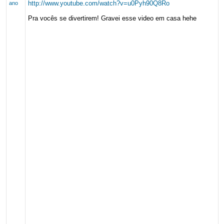
http://www.youtube.com/watch?v=u0Pyh90Q8Ro
ano
Pra vocês se divertirem! Gravei esse video em casa hehe