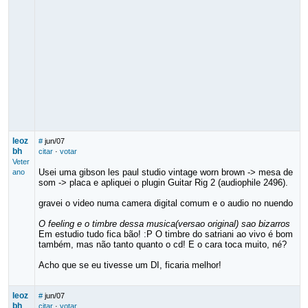
leoz
#
jun/07
bh
citar
·
votar
Veter
Usei uma gibson les paul studio vintage worn brown -> mesa de
ano
som -> placa e apliquei o plugin Guitar Rig 2 (audiophile 2496).
gravei o video numa camera digital comum e o audio no nuendo
O feeling e o timbre dessa musica(versao original) sao bizarros
Em estudio tudo fica bão! :P O timbre do satriani ao vivo é bom
também, mas não tanto quanto o cd! E o cara toca muito, né?
Acho que se eu tivesse um DI, ficaria melhor!
leoz
#
jun/07
bh
citar
·
votar