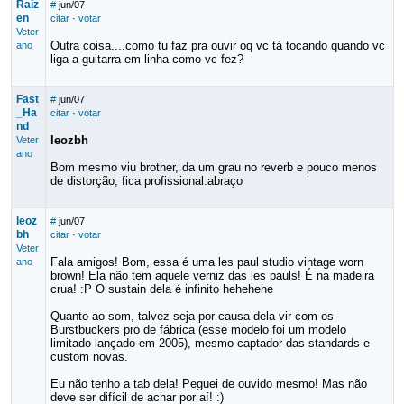
Raiz
#
jun/07
en
citar
·
votar
Veter
Outra coisa....como tu faz pra ouvir oq vc tá tocando quando vc
ano
liga a guitarra em linha como vc fez?
Fast
#
jun/07
_Ha
citar
·
votar
nd
leozbh
Veter
ano
Bom mesmo viu brother, da um grau no reverb e pouco menos
de distorção, fica profissional.abraço
leoz
#
jun/07
bh
citar
·
votar
Veter
Fala amigos! Bom, essa é uma les paul studio vintage worn
ano
brown! Ela não tem aquele verniz das les pauls! É na madeira
crua! :P O sustain dela é infinito hehehehe
Quanto ao som, talvez seja por causa dela vir com os
Burstbuckers pro de fábrica (esse modelo foi um modelo
limitado lançado em 2005), mesmo captador das standards e
custom novas.
Eu não tenho a tab dela! Peguei de ouvido mesmo! Mas não
deve ser difícil de achar por aí! :)