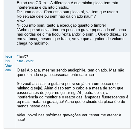
Eu só uso GR tb... A diferenca é que minha placa tem mta
interferencia e da mto chiado...
Diz uma coisa: Com essa sua placa aí, vc tem que usar o
NoiseGate dele ou sem não da chiado naum?
Vlwz
*Ficou mto bom, tanto a execução quanto o timbre!
*Acho que só devia tirar um pouco o grave pq quando cê tocou
nas cordas de cima ficou "extalando" o som... Quero dizer... só
em vc tocar, mesmo que fraco, vc ve que a gráfico de volume
chega no máximo.
leoz
#
jun/07
bh
citar
·
votar
Veter
Olás! A placa, mesmo sendo audiophile, tem chiado. Mas não
ano
que o chiado seja necessariamente da placa...
Se você analisar, a guitarra por si só já chia um pouco (por
minimo q seja). Além disso tem o cabo e a mesa de som que
passei antes de jogar no guitar rig. Ah, outra coisa, a
interferência do monitor e o reator das lâmpadas fluorescentes é
oq mais mata na gravação! Acho que o chiado da placa é o de
menos nesse caso.
Valeu povo! nas próximas gravações vou tentar me atenar à
isso!