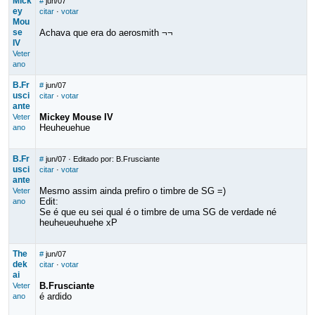
Mick
#
jun/07
ey
citar
·
votar
Mou
se
Achava que era do aerosmith ¬¬
IV
Veter
ano
B.Fr
#
jun/07
usci
citar
·
votar
ante
Mickey Mouse IV
Veter
Heuheuehue
ano
B.Fr
#
jun/07
· Editado por: B.Frusciante
usci
citar
·
votar
ante
Mesmo assim ainda prefiro o timbre de SG =)
Veter
Edit:
ano
Se é que eu sei qual é o timbre de uma SG de verdade né
heuheueuhuehe xP
The
#
jun/07
dek
citar
·
votar
ai
B.Frusciante
Veter
é ardido
ano