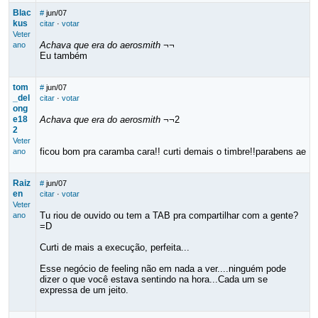
Blac
#
jun/07
kus
citar
·
votar
Veter
Achava que era do aerosmith ¬¬
ano
Eu também
tom
#
jun/07
_del
citar
·
votar
ong
e18
Achava que era do aerosmith ¬¬
2
2
Veter
ficou bom pra caramba cara!! curti demais o timbre!!parabens ae
ano
Raiz
#
jun/07
en
citar
·
votar
Veter
Tu riou de ouvido ou tem a TAB pra compartilhar com a gente?
ano
=D
Curti de mais a execução, perfeita...
Esse negócio de feeling não em nada a ver....ninguém pode
dizer o que você estava sentindo na hora...Cada um se
expressa de um jeito.