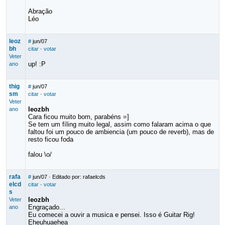
Abração
Léo
leoz
#
jun/07
bh
citar
·
votar
Veter
up! :P
ano
thig
#
jun/07
sm
citar
·
votar
Veter
leozbh
ano
Cara ficou muito bom, parabéns =]
Se tem um fíling muito legal, assim como falaram acima o que
faltou foi um pouco de ambiencia (um pouco de reverb), mas de
resto ficou foda
falou \o/
rafa
#
jun/07
· Editado por: rafaelcds
elcd
citar
·
votar
s
leozbh
Veter
Engraçado...
ano
Eu comecei a ouvir a musica e pensei. Isso é Guitar Rig!
Eheuhuaehea