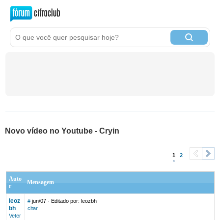
Novo vídeo no Youtube - Cryin
1
2
<
>
Auto
Mensagem
r
leoz
#
jun/07
· Editado por: leozbh
bh
citar
Veter