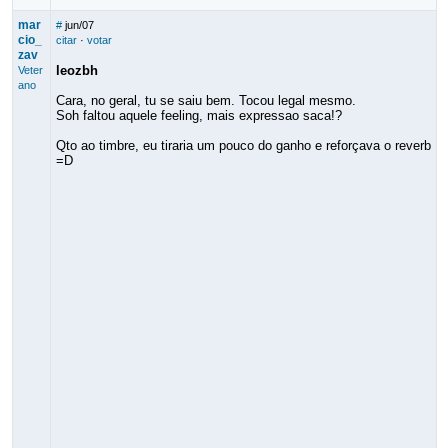
mar
#
jun/07
cio_
citar
·
votar
zav
leozbh
Veter
ano
Cara, no geral, tu se saiu bem. Tocou legal mesmo.
Soh faltou aquele feeling, mais expressao saca!?
Qto ao timbre, eu tiraria um pouco do ganho e reforçava o reverb
=D