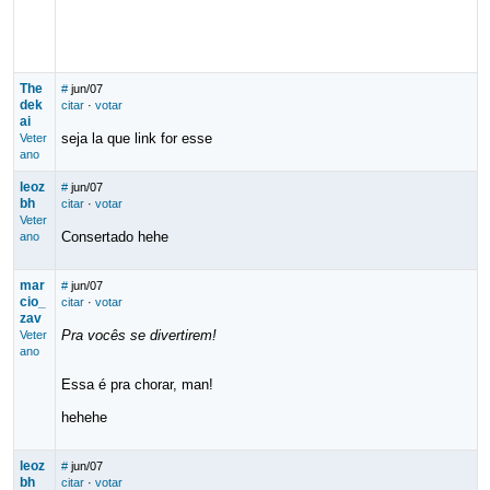
The
#
jun/07
dek
citar
·
votar
ai
seja la que link for esse
Veter
ano
leoz
#
jun/07
bh
citar
·
votar
Veter
Consertado hehe
ano
mar
#
jun/07
cio_
citar
·
votar
zav
Pra vocês se divertirem!
Veter
ano
Essa é pra chorar, man!
hehehe
leoz
#
jun/07
bh
citar
·
votar