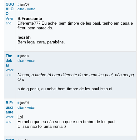
GUG
#
jun/07
ALO
citar
·
votar
O
B.Frusciante
Veter
Diferente??? Eu achei bem timbre de les paul, tenho em casa e
ano
ficou bem parecido.
leozbh
Bem legal cara, parabéns.
The
#
jun/07
dek
citar
·
votar
ai
Veter
Nossa, o timbre tá bem diferente do de uma les paul, não sei pq
ano
O.o
puta q pariu, eu achei bem timbre de les paul isso ai
B.Fr
#
jun/07
usci
citar
·
votar
ante
Lol
Veter
Eu acho que eu não sei o que é um timbre de les paul..
ano
E isso não foi uma ironia :/