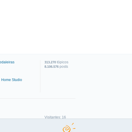
edaleiras
tópicos
313.270
posts
8.106.576
e Home Studio
C
Visitantes: 16
Membros: 0