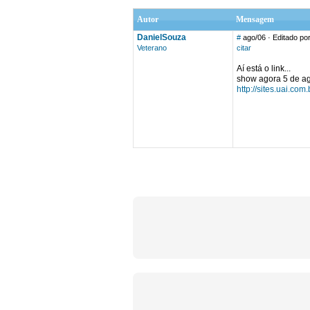
Autor
Mensagem
DanielSouza
#
ago/06
· Editado po
Veterano
citar
Aí está o link...
show agora 5 de ago
http://sites.uai.co