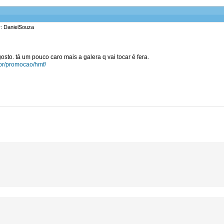
r: DanielSouza
sto. tá um pouco caro mais a galera q vai tocar é fera.
m.br/promocao/hmf/