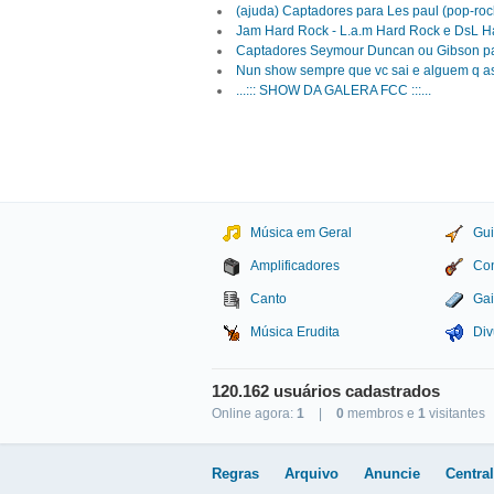
(ajuda) Captadores para Les paul (pop-roc
Jam Hard Rock - L.a.m Hard Rock e DsL H
Captadores Seymour Duncan ou Gibson par
Nun show sempre que vc sai e alguem q assis
...::: SHOW DA GALERA FCC :::...
Música em Geral
Gui
Amplificadores
Con
Canto
Gai
Música Erudita
Div
120.162 usuários cadastrados
Online agora:
1
|
0
membros e
1
visitantes
Studio Sol Comunicação D
Regras
Arquivo
Anuncie
Centra