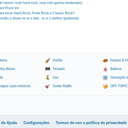
k/ classic rock/ hard-rock, rock com ganho moderado)
ard Rock \m/
a tocar Hard Rock, Punk Rock e Classic Rock?
tiu o show ve vc e fala : vc e o melhor guitarrista
tarra
Violão
Pedais & P
tra-Baixo
Teclado
Bateria
ta
Sax
Gravação 
ulgue suas músicas
Guitar Battle
OFF TOPI
igital
l de Ajuda
Configurações
Termos de uso e política de privacidade