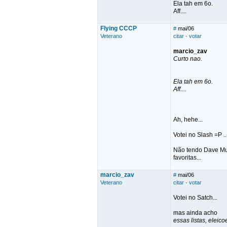
Ela tah em 6o.
Aff....
Flying CCCP
#
mai/06
Veterano
citar
·
votar
marcio_zav
Curto nao.
Ela tah em 6o.
Aff....
Ah, hehe...
Votei no Slash =P ..
Não tendo Dave Mus
favoritas...
marcio_zav
#
mai/06
Veterano
citar
·
votar
Votei no Satch...
mas ainda acho
essas listas, elei