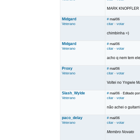
MARK KNOPFLER
Midgard
#
mai/06
Veterano
citar
·
votar
chimbinha =)
Midgard
#
mai/06
Veterano
citar
·
votar
acho q nem tem ele
Proxy
#
mai/06
Veterano
citar
·
votar
Voltei no Yngwie 
Slash_Wylde
#
mai/06
· Editado po
Veterano
citar
·
votar
não achei o guitarr
paco_delay
#
mai/06
Veterano
citar
·
votar
Membro Novato