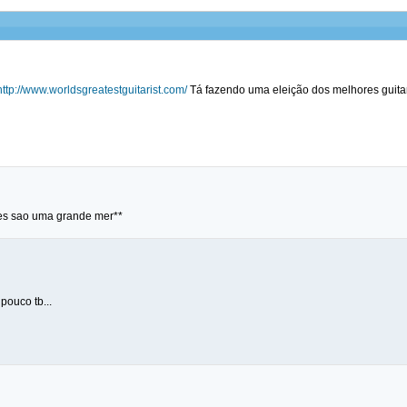
http://www.worldsgreatestguitarist.com/
Tá fazendo uma eleição dos melhores guitar
coes sao uma grande mer**
pouco tb...