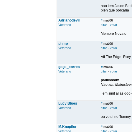
nao tem Jason Beck
bleh que porcaria
Adrianodevil
#
mai/06
Veterano
citar
·
votar
Membro Novato
phmp
#
mai/06
Veterano
citar
·
votar
Aff The Edge, Rory 
gege_correa
#
mai/06
Veterano
citar
·
votar
paulinhoux
Não tem Malmsteen
Tem sim! aliás qdo 
Lucy Blues
#
mai/06
Veterano
citar
·
votar
eu votei no Tommy 
M.Knopfler
#
mai/06
Veterano
citar
·
votar