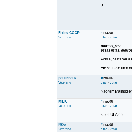
;)
Flying CCCP
#
mai/06
Veterano
citar
·
votar
marcio_zav
essas listas, elei
Pois é, basta ver a
Até se fosse uma di
paulinhoux
#
mai/06
Veterano
citar
·
votar
Não tem Malmsteen
MILK
#
mai/06
Veterano
citar
·
votar
kd o LULA? :)
ROo
#
mai/06
Veterano
citar
·
votar