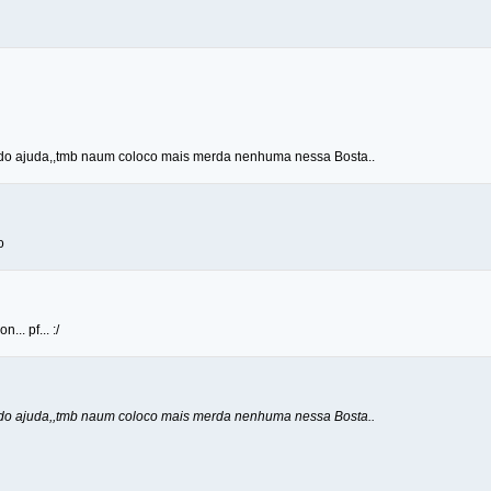
ndo ajuda,,tmb naum coloco mais merda nenhuma nessa Bosta..
o
.. pf... :/
ndo ajuda,,tmb naum coloco mais merda nenhuma nessa Bosta..