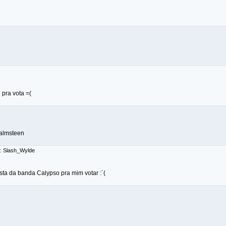
 pra vota =(
Malmsteen
r: Slash_Wylde
ista da banda Calypso pra mim votar :´(