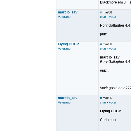
Blackmore em 3º =)
marcio_zav
#
mai/06
Veterano
citar
·
votar
Rory Gallagher 4.4
putz...
Flying CCCP
#
mai/06
Veterano
citar
·
votar
marcio_zav
Rory Gallagher 4.4
putz...
Você gosta dele??? 
marcio_zav
#
mai/06
Veterano
citar
·
votar
Flying CCCP
Curto nao.