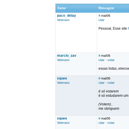
Autor
Mensagem
paco_delay
#
mai/06
Veterano
citar
Pessoal, Esse site
marcio_zav
#
mai/06
Veterano
citar
·
votar
essas listas, elei
squee
#
mai/06
Veterano
citar
·
votar
é só votarem
é só estudarem um 
(Votem)..
me obriguem
squee
#
mai/06
Veterano
citar
·
votar