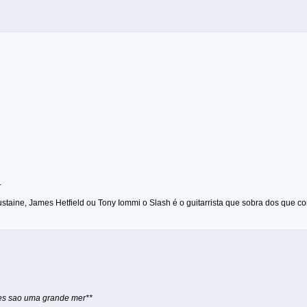
.
taine, James Hetfield ou Tony Iommi o Slash é o guitarrista que sobra dos que
coes sao uma grande mer**