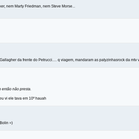
er, nem Marty Friedman, nem Steve Morse...
Gallagher da frente do Petrucci..... q viagem, mandaram as patyzinhasrock da mtv v
 então não presta.
eu vi ele tava em 10º hauah
Bolin =)