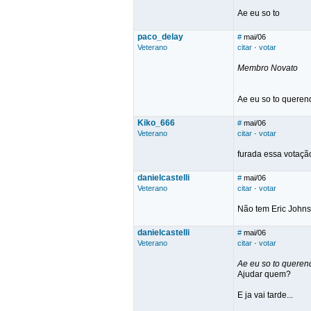
Ae eu so to
paco_delay
#
mai/06
Veterano
citar
·
votar
Membro Novato
Ae eu so to quere
Kiko_666
#
mai/06
Veterano
citar
·
votar
furada essa votaçã
danielcastelli
#
mai/06
Veterano
citar
·
votar
Não tem Eric Johnson.
danielcastelli
#
mai/06
Veterano
citar
·
votar
Ae eu so to quere
Ajudar quem?
E ja vai tarde...