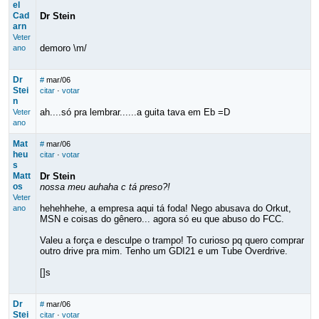
el
Cad
Dr Stein
arn
Veter
demoro \m/
ano
Dr
#
mar/06
Stei
citar
·
votar
n
ah....só pra lembrar......a guita tava em Eb =D
Veter
ano
Mat
#
mar/06
heu
citar
·
votar
s
Matt
Dr Stein
os
nossa meu auhaha c tá preso?!
Veter
hehehhehe, a empresa aqui tá foda! Nego abusava do Orkut,
ano
MSN e coisas do gênero... agora só eu que abuso do FCC.
Valeu a força e desculpe o trampo! To curioso pq quero comprar
outro drive pra mim. Tenho um GDI21 e um Tube Overdrive.
[]s
Dr
#
mar/06
Stei
citar
·
votar