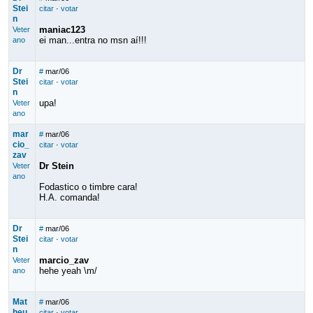
Stei
citar
·
votar
n
maniac123
Veter
ei man...entra no msn aí!!!
ano
Dr
#
mar/06
Stei
citar
·
votar
n
upa!
Veter
ano
mar
#
mar/06
cio_
citar
·
votar
zav
Dr Stein
Veter
ano
Fodastico o timbre cara!
H.A. comanda!
Dr
#
mar/06
Stei
citar
·
votar
n
marcio_zav
Veter
hehe yeah \m/
ano
Mat
#
mar/06
heu
citar
·
votar