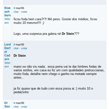
Row
#
mar/06
ash
citar
·
votar
burn
ficou foda hein cara?!?! Mó peso. Gostei dos médios, ficou
Veter
muito 10 mesmo!!!! ;)
ano
Logo, uma surpresa pra galera né
Dr Stein
???
Lord
#
mar/06
Derf
citar
·
votar
el
Cad
Dr Stein
arn
Veter
mano se não viu nada.. essa porra vai te dar timbres fodas de
ano
varios estilos, em casa eu fiz um com qualidades pretruccianas,
muito foda, detalhe nem chego o ganho na metade sempre
antes...
ja fiz quase que de tudo com essa jossa ai :) muito 10 o
pedalzinho
Dr
#
mar/06
Stei
citar
·
votar