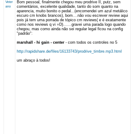
Bom pessoal, finalmente chegou meu prodrive II, putz, sem
Veter
comentários, excelente qualidade, tanto do som quanto na
ano
aparencia, muito bonito o pedal...(encomendei um azul metálico
escuro cm knobs brancos), bom....não vou escrever review aqui
pois já tem uma porrada de tópico cm reviews( e é exatamente
como nos reviews q vi =D).......gravei uma parada logo quando
chegou, mas como ainda não sei regular legal ficou na config
"padrão":
marshall - hi gain - center
- com todos os controles no 5
http://rapidshare.de/files/16133743/prodrive_timbre.mp3.html
um abraço à todos!