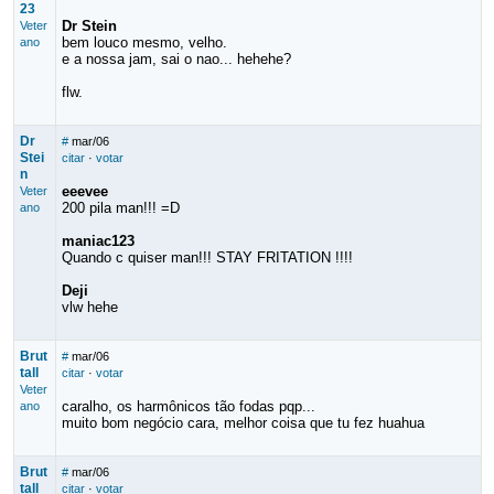
23
Dr Stein
Veter
bem louco mesmo, velho.
ano
e a nossa jam, sai o nao... hehehe?
flw.
Dr
#
mar/06
Stei
citar
·
votar
n
eeevee
Veter
200 pila man!!! =D
ano
maniac123
Quando c quiser man!!! STAY FRITATION !!!!
Deji
vlw hehe
Brut
#
mar/06
tall
citar
·
votar
Veter
caralho, os harmônicos tão fodas pqp...
ano
muito bom negócio cara, melhor coisa que tu fez huahua
Brut
#
mar/06
tall
citar
·
votar