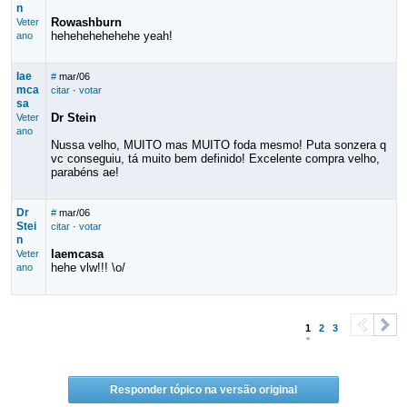
n
Rowashburn
Veter
hehehehehehehe yeah!
ano
lae
#
mar/06
mca
citar
·
votar
sa
Dr Stein
Veter
ano
Nussa velho, MUITO mas MUITO foda mesmo! Puta sonzera q
vc conseguiu, tá muito bem definido! Excelente compra velho,
parabéns ae!
Dr
#
mar/06
Stei
citar
·
votar
n
laemcasa
Veter
hehe vlw!!! \o/
ano
1
2
3
<
>
Responder tópico na versão original