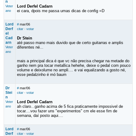
n
Lord Derfel Cadarn
Veter
ei cara, dpois me passa umas dicas de config =D
ano
Lord
#
mar/06
Derf
citar
·
votar
el
Cad
Dr Stein
arn
até passo mano mais duvido que de certo guitarras e amplis
diferentes né...
Veter
ano
mais a principal dica é que vc não precisa chegar na metade do
ganho nem pra tocar metallica hehehe, deixe o pedal com pouco
volume e deixolume no ampli.... e vai equalizando a gosto né,
esse pedalzinho é mó baum
Dr
#
mar/06
Stei
citar
·
votar
n
Lord Derfel Cadarn
Veter
ah claro...ganho acima de 5 fica praticamente impossivel de
ano
tocar....vou fazer uns "experimentos" cm ele esse fim de
semana, daí posto aqui....
Lord
#
mar/06
Derf
citar
·
votar