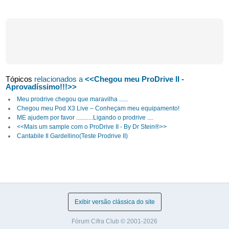
Tópicos
relacionados a
<<Chegou meu ProDrive II -
Aprovadíssimo!!!>>
Meu prodrive chegou que maravilha ......
Chegou meu Pod X3 Live – Conheçam meu equipamento!
ME ajudem por favor ...........Ligando o prodrive ....
<<Mais um sample com o ProDrive II - By Dr Stein®>>
Cantabile Il Gardellino(Teste Prodrive II)
Exibir versão clássica do site
Fórum Cifra Club © 2001-2026