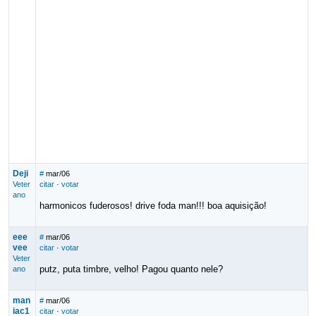
Deji
#
mar/06
Veter
citar
·
votar
ano
harmonicos fuderosos! drive foda man!!! boa aquisição!
eee
#
mar/06
vee
citar
·
votar
Veter
putz, puta timbre, velho! Pagou quanto nele?
ano
man
#
mar/06
iac1
citar
·
votar