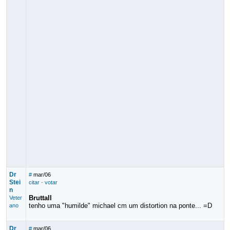
Dr
#
mar/06
Stei
citar
·
votar
n
Bruttall
Veter
tenho uma "humilde" michael cm um distortion na ponte... =D
ano
Dr
#
mar/06