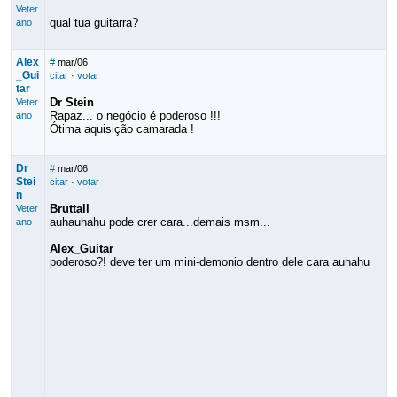
Veter
qual tua guitarra?
ano
Alex
#
mar/06
_Gui
citar
·
votar
tar
Dr Stein
Veter
Rapaz... o negócio é poderoso !!!
ano
Ótima aquisição camarada !
Dr
#
mar/06
Stei
citar
·
votar
n
Bruttall
Veter
auhauhahu pode crer cara...demais msm...
ano
Alex_Guitar
poderoso?! deve ter um mini-demonio dentro dele cara auhahu