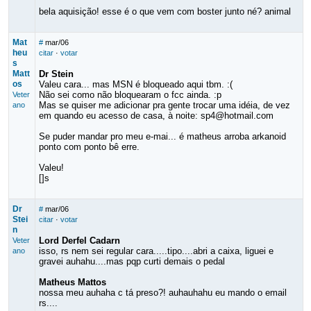
bela aquisição! esse é o que vem com boster junto né? animal
Mat
#
mar/06
heu
citar
·
votar
s
Matt
Dr Stein
os
Valeu cara... mas MSN é bloqueado aqui tbm. :(
Não sei como não bloquearam o fcc ainda. :p
Veter
Mas se quiser me adicionar pra gente trocar uma idéia, de vez
ano
em quando eu acesso de casa, à noite: sp4@hotmail.com
Se puder mandar pro meu e-mai... é matheus arroba arkanoid
ponto com ponto bê erre.
Valeu!
[]s
Dr
#
mar/06
Stei
citar
·
votar
n
Lord Derfel Cadarn
Veter
isso, rs nem sei regular cara.....tipo....abri a caixa, liguei e
ano
gravei auhahu....mas pqp curti demais o pedal
Matheus Mattos
nossa meu auhaha c tá preso?! auhauhahu eu mando o email
rs....