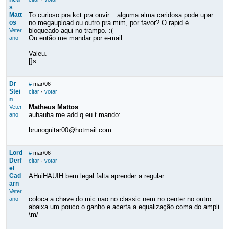
s
Matt
To curioso pra kct pra ouvir... alguma alma caridosa pode upar
os
no megaupload ou outro pra mim, por favor? O rapid é
bloqueado aqui no trampo. :(
Veter
Ou então me mandar por e-mail...
ano
Valeu.
[]s
Dr
#
mar/06
Stei
citar
·
votar
n
Matheus Mattos
Veter
auhauha me add q eu t mando:
ano
brunoguitar00@hotmail.com
Lord
#
mar/06
Derf
citar
·
votar
el
Cad
AHuiHAUIH bem legal falta aprender a regular
arn
Veter
coloca a chave do mic nao no classic nem no center no outro
ano
abaixa um pouco o ganho e acerta a equalização coma do ampli
\m/