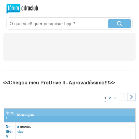
<<Chegou meu ProDrive II - Aprovadíssimo!!!>>
1
2
3
<
>
Auto
Mensagem
r
Dr
#
mar/06
Stei
citar
n