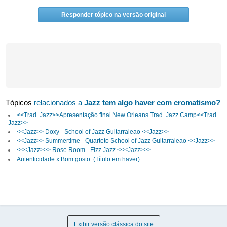
Responder tópico na versão original
Tópicos
relacionados a
Jazz tem algo haver com cromatismo?
<<Trad. Jazz>>Apresentação final New Orleans Trad. Jazz Camp<<Trad.
Jazz>>
<<Jazz>> Doxy - School of Jazz Guitarraleao <<Jazz>>
<<Jazz>> Summertime - Quarteto School of Jazz Guitarraleao <<Jazz>>
<<<Jazz>>> Rose Room - Fizz Jazz <<<Jazz>>>
Autenticidade x Bom gosto. (Título em haver)
Exibir versão clássica do site