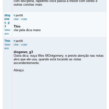
com disciplina, rapidinho você passa a mexer com séries e
outras coisitas mais.
diog
#
jan/06
ene
citar
·
votar
s_g
3
Thio
vlw pela dica mano
Veter
ano
Thio
#
jan/06
Veter
citar
·
votar
ano
diogenes_g3
Outra dica: ouça Wes MOntgomery, e preste atenção nas notas
alvo que ele usa, quando está tocando as notas
ascendentemente.
Abraço.