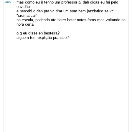
mas como eu ñ tenho um professor p/ dah dicas eu fui pelo
ano
ouvidão
e percebi q dah pra vc tirar um som bem jazzistico se vc
"cromaticar"
na escala, podendo ate bater bater notas foras mas voltando na
hora certa
o q eu disse eh besteira?
alguem tem explição pra isso?