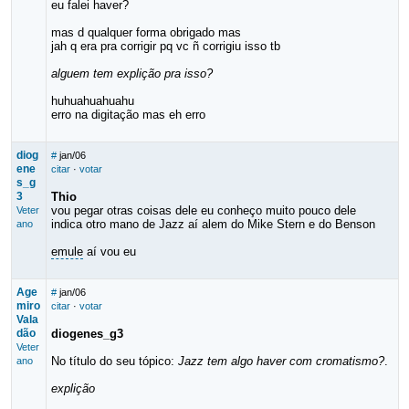
eu falei haver?
mas d qualquer forma obrigado mas
jah q era pra corrigir pq vc ñ corrigiu isso tb
alguem tem explição pra isso?
huhuahuahuahu
erro na digitação mas eh erro
diog
#
jan/06
ene
citar
·
votar
s_g
3
Thio
vou pegar otras coisas dele eu conheço muito pouco dele
Veter
indica otro mano de Jazz aí alem do Mike Stern e do Benson
ano
emule
aí vou eu
Age
#
jan/06
miro
citar
·
votar
Vala
dão
diogenes_g3
Veter
No título do seu tópico:
Jazz tem algo haver com cromatismo?
.
ano
explição