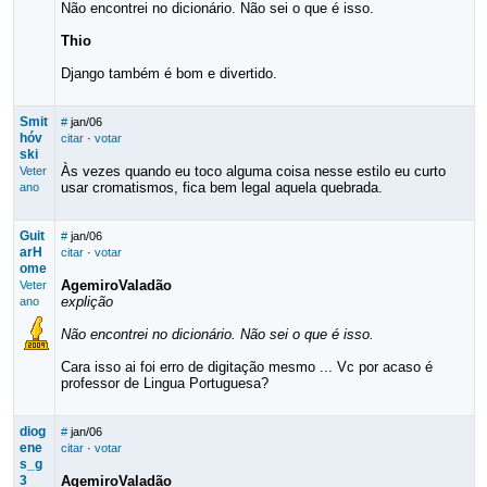
Não encontrei no dicionário. Não sei o que é isso.
Thio
Django também é bom e divertido.
Smit
#
jan/06
hóv
citar
·
votar
ski
Às vezes quando eu toco alguma coisa nesse estilo eu curto
Veter
usar cromatismos, fica bem legal aquela quebrada.
ano
Guit
#
jan/06
arH
citar
·
votar
ome
AgemiroValadão
Veter
explição
ano
Não encontrei no dicionário. Não sei o que é isso.
Cara isso ai foi erro de digitação mesmo ... Vc por acaso é
professor de Lingua Portuguesa?
diog
#
jan/06
ene
citar
·
votar
s_g
3
AgemiroValadão