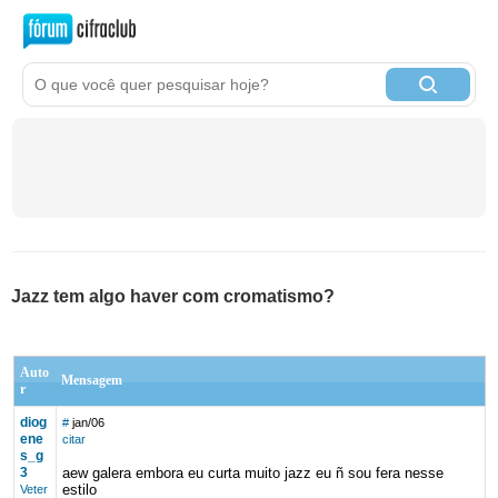
Jazz tem algo haver com cromatismo?
Auto
Mensagem
r
diog
#
jan/06
ene
citar
s_g
3
aew galera embora eu curta muito jazz eu ñ sou fera nesse
estilo
Veter