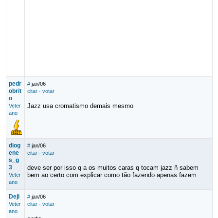
pedr
#
jan/06
obrit
citar
·
votar
o
Jazz usa cromatismo demais mesmo
Veter
ano
diog
#
jan/06
ene
citar
·
votar
s_g
3
deve ser por isso q a os muitos caras q tocam jazz ñ sabem
bem ao certo com explicar como tão fazendo apenas fazem
Veter
ano
Deji
#
jan/06
Veter
citar
·
votar
ano