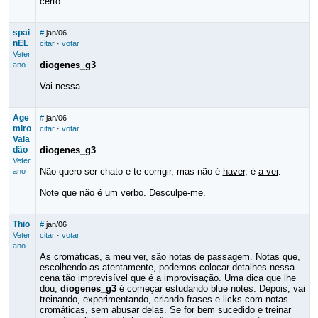
certo
spai
#
jan/06
nEL
citar
·
votar
Veter
diogenes_g3
ano
Vai nessa...
Age
#
jan/06
miro
citar
·
votar
Vala
dão
diogenes_g3
Veter
Não quero ser chato e te corrigir, mas não é
haver
, é
a ver
.
ano
Note que não é um verbo. Desculpe-me.
Thio
#
jan/06
Veter
citar
·
votar
ano
As cromáticas, a meu ver, são notas de passagem. Notas que,
escolhendo-as atentamente, podemos colocar detalhes nessa
cena tão imprevisível que é a improvisação. Uma dica que lhe
dou,
diogenes_g3
é começar estudando blue notes. Depois, vai
treinando, experimentando, criando frases e licks com notas
cromáticas, sem abusar delas. Se for bem sucedido e treinar