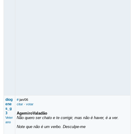
diog
#
jan/06
ene
citar
·
votar
s_g
3
AgemiroValadão
Não quero ser chato e te corrigir, mas não é haver, é a ver.
Veter
ano
Note que não é um verbo. Desculpe-me