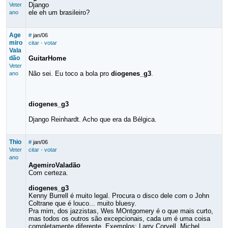
Django
Veter
ele eh um brasileiro?
ano
Age
#
jan/06
miro
citar
·
votar
Vala
dão
GuitarHome
Veter
Não sei. Eu toco a bola pro
diogenes_g3
.
ano
diogenes_g3
Django Reinhardt. Acho que era da Bélgica.
Thio
#
jan/06
Veter
citar
·
votar
ano
AgemiroValadão
Com certeza.
diogenes_g3
Kenny Burrell é muito legal. Procura o disco dele com o John
Coltrane que é louco... muito bluesy.
Pra mim, dos jazzistas, Wes MOntgomery é o que mais curto,
mas todos os outros são excepcionais, cada um é uma coisa
completamente diferente. Exemplos: Larry Coryell, Michel