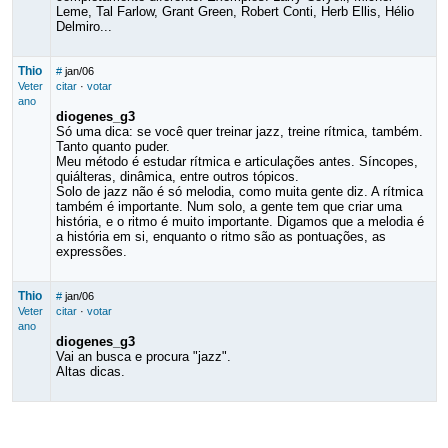
Leme, Tal Farlow, Grant Green, Robert Conti, Herb Ellis, Hélio
Delmiro...
Thio
#
jan/06
Veter
citar
·
votar
ano
diogenes_g3
Só uma dica: se você quer treinar jazz, treine rítmica, também.
Tanto quanto puder.
Meu método é estudar rítmica e articulações antes. Síncopes,
quiálteras, dinâmica, entre outros tópicos.
Solo de jazz não é só melodia, como muita gente diz. A rítmica
também é importante. Num solo, a gente tem que criar uma
história, e o ritmo é muito importante. Digamos que a melodia é
a história em si, enquanto o ritmo são as pontuações, as
expressões.
Thio
#
jan/06
Veter
citar
·
votar
ano
diogenes_g3
Vai an busca e procura "jazz".
Altas dicas.