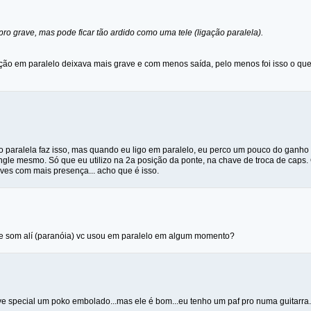
ro grave, mas pode ficar tão ardido como uma tele (ligação paralela).
ção em paralelo deixava mais grave e com menos saída, pelo menos foi isso o que 
ão paralela faz isso, mas quando eu ligo em paralelo, eu perco um pouco do ganho 
gle mesmo. Só que eu utilizo na 2a posição da ponte, na chave de troca de caps. 
ves com mais presença... acho que é isso.
e som alí (paranóia) vc usou em paralelo em algum momento?
eve special um poko embolado...mas ele é bom...eu tenho um paf pro numa guitarra..