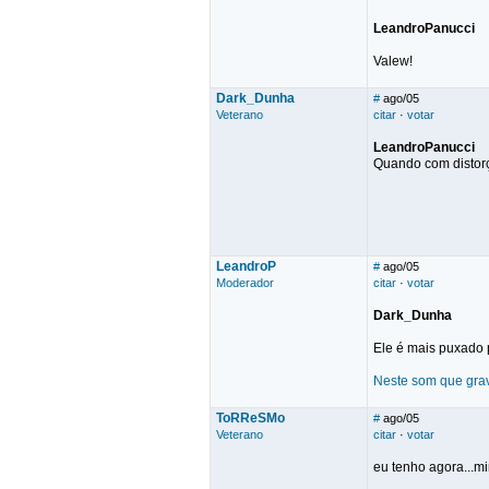
LeandroPanucci
Valew!
Dark_Dunha
#
ago/05
Veterano
citar
·
votar
LeandroPanucci
Quando com distor
LeandroP
#
ago/05
Moderador
citar
·
votar
Dark_Dunha
Ele é mais puxado p
Neste som que grav
ToRReSMo
#
ago/05
Veterano
citar
·
votar
eu tenho agora...mi