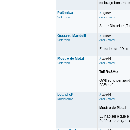
no braço tem um se
Polêmico
#
ago/05
Veterano
citar
·
votar
Super Distortion,T
Gustavo Mandelli
#
ago/05
Veterano
citar
·
votar
Eu tenho um "Dimarz
Mestre do Metal
#
ago/05
Veterano
citar
·
votar
ToRReSMo
OW!! eu to pensando
PAF pro?
LeandroP
#
ago/05
Moderador
citar
·
votar
Mestre do Metal
Eu não sei o que é
Paf Pro no braço...