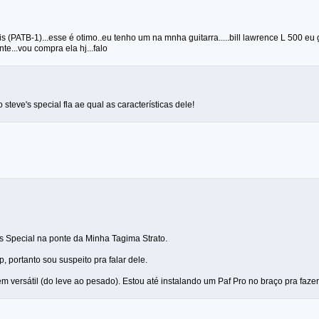
s (PATB-1)...esse é otimo..eu tenho um na mnha guitarra.....bill lawrence L 500 e
te...vou compra ela hj...falo
steve's special fla ae qual as características dele!
s Special na ponte da Minha Tagima Strato.
p, portanto sou suspeito pra falar dele.
 versátil (do leve ao pesado). Estou até instalando um Paf Pro no braço pra fazer