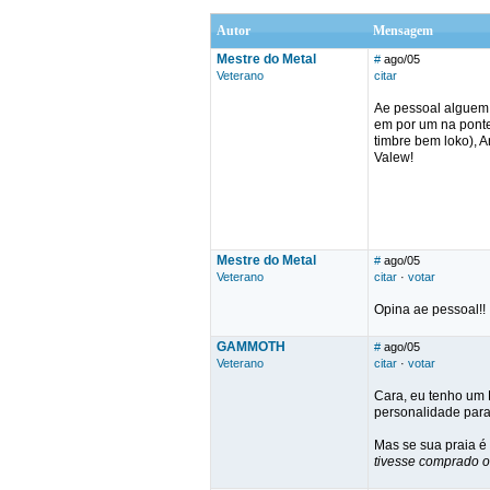
Autor
Mensagem
Mestre do Metal
#
ago/05
Veterano
citar
Ae pessoal alguem 
em por um na ponte
timbre bem loko), A
Valew!
Mestre do Metal
#
ago/05
Veterano
citar
·
votar
Opina ae pessoal!!
GAMMOTH
#
ago/05
Veterano
citar
·
votar
Cara, eu tenho um 
personalidade par
Mas se sua praia é
tivesse comprado o