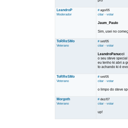
pro
LeandroP
#
ago/05
Moderador
citar
·
votar
Jaum_Paulo
Sim, usei no começ
ToRReSMo
#
set/05
Veterano
citar
·
votar
LeandroPanucci
o seu steve specia
eu tenho ki abri a g
to achando ki é evol
ToRReSMo
#
set/05
Veterano
citar
·
votar
o limpo do steve s
Morgoth
#
dez/07
Veterano
citar
·
votar
up!