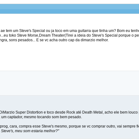
ae tem um Steve's Special ou ja toco em uma guitarra que tinha um? Bom eu tenh
...eu toko Steve Morse,Dream Theater(Tirei a ideia do Steve's Special porque o pe
ngra, sons pesados... E se vc acha outro cap da dimarzio melhor.
DiMarzio Super Distortion e toco desde Rock até Death Metal, acho ele bem louco
a um captador, mesmo tocando som bem pesado.
 prog, cara, compra esse Steve's mesmo, porque se vc comprar outro, vai sempre f
 Steve's, meu som estaria melhor?"