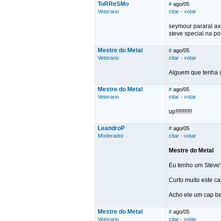
ToRReSMo
#
ago/05
Veterano
citar
·
votar
seymour pararal axi
steve special na pon
Mestre do Metal
#
ago/05
Veterano
citar
·
votar
Alguem que tenha o 
Mestre do Metal
#
ago/05
Veterano
citar
·
votar
up!!!!!!!!!!!
LeandroP
#
ago/05
Moderador
citar
·
votar
Mestre do Metal
Eu tenho um Steve'
Curto muito este ca
Acho ele um cap bem
Mestre do Metal
#
ago/05
Veterano
citar
·
votar