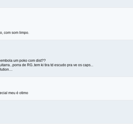
o, com som limpo.
l embola um poko com dist??
uitarra...porra de RG..tem ki tira td escudo pra ve os caps...
ution....
pecial meu é otimo