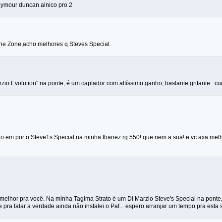
ymour duncan alnico pro 2
one Zone,acho melhores q Steves Special.
io Evolution" na ponte, é um captador com altíssimo ganho, bastante gritante.. cur
 em por o Steve1s Special na minha Ibanez rg 550! que nem a sua! e vc axa melhor
 melhor pra você. Na minha Tagima Strato é um Di Marzio Steve's Special na ponte
 e pra falar a verdade ainda não instalei o Paf... espero arranjar um tempo pra esta