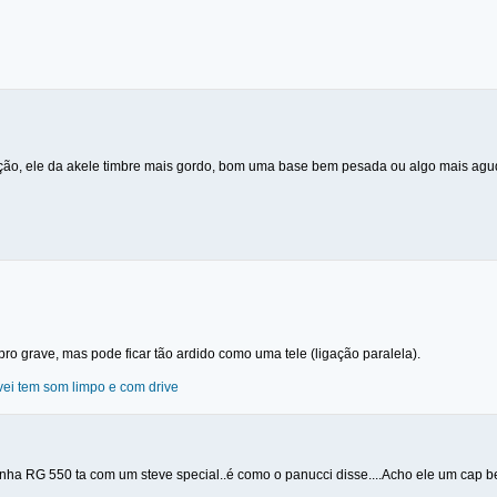
ção, ele da akele timbre mais gordo, bom uma base bem pesada ou algo mais ag
ro grave, mas pode ficar tão ardido como uma tele (ligação paralela).
ei tem som limpo e com drive
nha RG 550 ta com um steve special..é como o panucci disse....Acho ele um cap bem