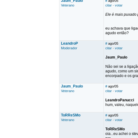
Jaum_Paulo
#
ago/05
Veterano
citar
·
votar
Ele é mais puxado p
eu achava que liga
agudo então?
LeandroP
#
ago/05
Moderador
citar
·
votar
Jaum_Paulo
Não sei se a ligaç
agudo, como um sin
encorpado e os gra
Jaum_Paulo
#
ago/05
Veterano
citar
·
votar
LeandroPanucci
hum, valeu, naquel
ToRReSMo
#
ago/05
Veterano
citar
·
votar
ToRReSMo
oia...eu achei o st