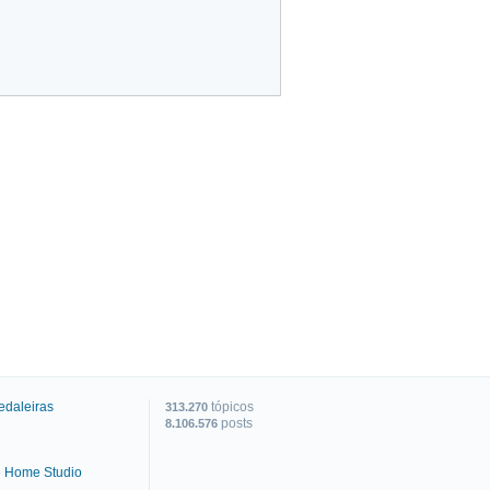
edaleiras
tópicos
313.270
posts
8.106.576
e Home Studio