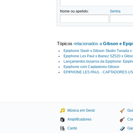
Nome ou apelido:
Senha
Tópicos
relacionados a
Gibson e Epip
Epiphone Slash x Gibson Studio Tunada x 
Epiphone Les Paul x Ibanez SZ520 x Gibs
Lançamentos bizarros da Epiphone: Epiphon
Epiphone com Captadores Gibson
EPIPHONE LES PAUL - CAPTADORES US
Música em Geral
Gui
Amplificadores
Con
Canto
Gai