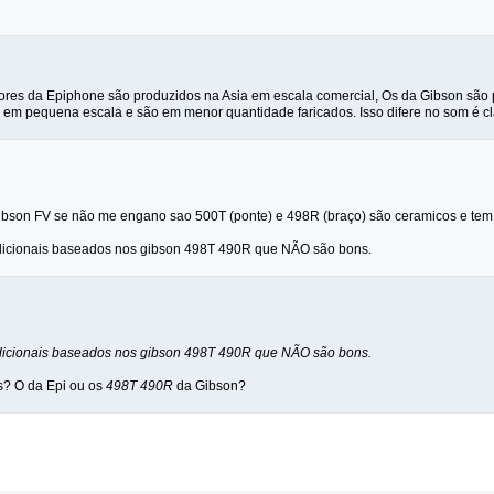
ores da Epiphone são produzidos na Asia em escala comercial, Os da Gibson são
 em pequena escala e são em menor quantidade faricados. Isso difere no som é cl
ibson FV se não me engano sao 500T (ponte) e 498R (braço) são ceramicos e tem
adicionais baseados nos gibson 498T 490R que NÃO são bons.
adicionais baseados nos gibson 498T 490R que NÃO são bons.
s? O da Epi ou os
498T 490R
da Gibson?