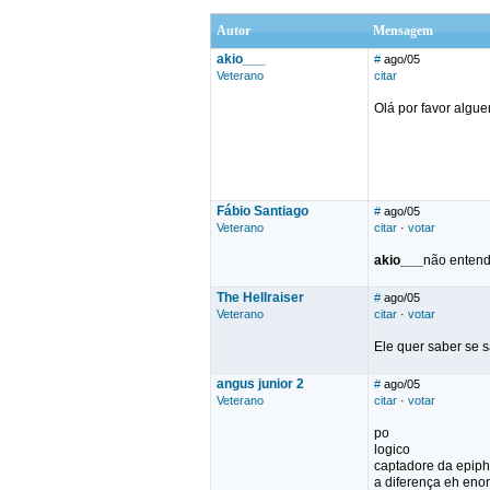
Autor
Mensagem
akio___
#
ago/05
Veterano
citar
Olá por favor algu
Fábio Santiago
#
ago/05
Veterano
citar
·
votar
akio___
não entend
The Hellraiser
#
ago/05
Veterano
citar
·
votar
Ele quer saber se s
angus junior 2
#
ago/05
Veterano
citar
·
votar
po
logico
captadore da epip
a diferença eh eno