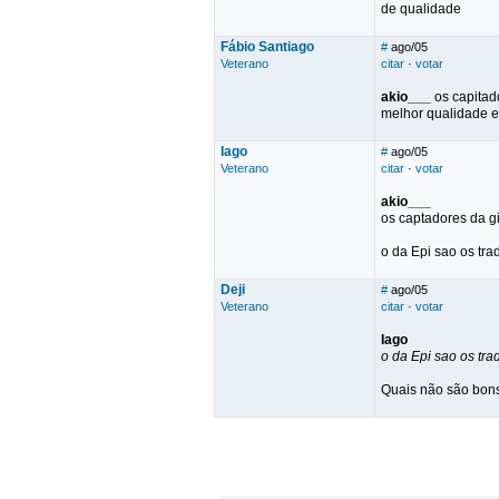
de qualidade
Fábio Santiago
#
ago/05
Veterano
citar
·
votar
akio___
os capitad
melhor qualidade e
Iago
#
ago/05
Veterano
citar
·
votar
akio___
os captadores da g
o da Epi sao os tr
Deji
#
ago/05
Veterano
citar
·
votar
Iago
o da Epi sao os tr
Quais não são bon