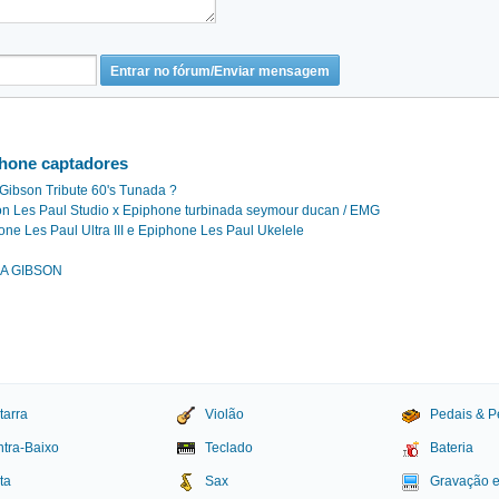
hone captadores
Gibson Tribute 60's Tunada ?
on Les Paul Studio x Epiphone turbinada seymour ducan / EMG
e Les Paul Ultra III e Epiphone Les Paul Ukelele
A GIBSON
tarra
Violão
Pedais & P
tra-Baixo
Teclado
Bateria
ta
Sax
Gravação 