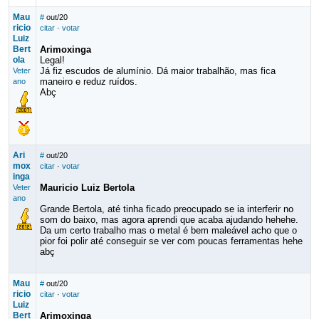
Mau
#
out/20
ricio
citar
·
votar
Luiz
Bert
Arimoxinga
ola
Legal!
Já fiz escudos de alumínio. Dá maior trabalhão, mas fica
Veter
maneiro e reduz ruídos.
ano
Abç
Ari
#
out/20
mox
citar
·
votar
inga
Mauricio Luiz Bertola
Veter
ano
Grande Bertola, até tinha ficado preocupado se ia interferir no
som do baixo, mas agora aprendi que acaba ajudando hehehe.
Da um certo trabalho mas o metal é bem maleável acho que o
pior foi polir até conseguir se ver com poucas ferramentas hehe
abç
Mau
#
out/20
ricio
citar
·
votar
Luiz
Bert
Arimoxinga