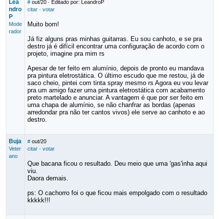
Lea
#
out/20
· Editado por: LeandroP
ndro
citar
·
votar
P
Muito bom!
Mode
rador
Já fiz alguns pras minhas guitarras. Eu sou canhoto, e se pra
destro já é difícil encontrar uma configuração de acordo com o
projeto, imagine pra mim rs
Apesar de ter feito em alumínio, depois de pronto eu mandava
pra pintura eletrostática. O último escudo que me restou, já de
saco cheio, pintei com tinta spray mesmo rs Agora eu vou levar
pra um amigo fazer uma pintura eletrostática com acabamento
preto martelado e anunciar. A vantagem é que por ser feito em
uma chapa de alumínio, se não chanfrar as bordas (apenas
arredondar pra não ter cantos vivos) ele serve ao canhoto e ao
destro.
Buja
#
out/20
Veter
citar
·
votar
ano
Que bacana ficou o resultado. Deu meio que uma 'gas'inha aqui
viu.
Daora demais.
ps: O cachorro foi o que ficou mais empolgado com o resultado
kkkkk!!!