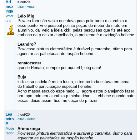
Ari
#
out/20
mox
citar
·
votar
inga
Lelo Mig
Veter
Pow eu tbm não sabia que dava para polir tanto o alumínio a
ano
esse ponto, vi o pessoal polinto peças de motor de moto em
alumínio, dai veio a ideia kkk, pelas pesquisas que fiz até aço
carbono da p deixar espelhado, o problema é a oxidação hehehe
LeandroP
Pow essa pintura eletrostática é durável p caramba, ótimo para
aguentar as palhetadas de raspão hehehe
renatocaster
grande Renato, sempre por aqui =D, obg cara!
Buja
kkk essa cadela é muito louca, o tempo todo estava em cima
do trabalho participação especial hehehe.
Acho massa escudo espelhado..... agora estou planejando fazer
um topo todo em alumínio p minha dean..... ehhehe quando bate
essas ideias assim fico me coçando p fazer
Lea
#
out/20
ndro
citar
·
votar
P
Arimoxinga
Mode
Pow essa pintura eletrostática é durável p caramba, ótimo para
rador
aguentar as palhetadas de raspão hehehe