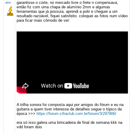
garantisse o corte, no mercado livre o frete n compensava,
ano
então fiz com uma chapa de alumínio 2mm e algumas
ferramentas que já possuía, aprendi a polir e cheguei a um
resultado razoável, fiquei satisfeito. coloquei as fotos num vídeo
para ficar mais cômodo de ver:
A trilha sonora foi composta aqui por amigos do fórum e eu na
guitarra a quem tiver interesse de detalhes segue o tópico da
época >>>
https://forum.cifraclub.com.br/forum/3/297906/
era só isso galera uma brincadeira de final de semana kkk na
vdd foram dois