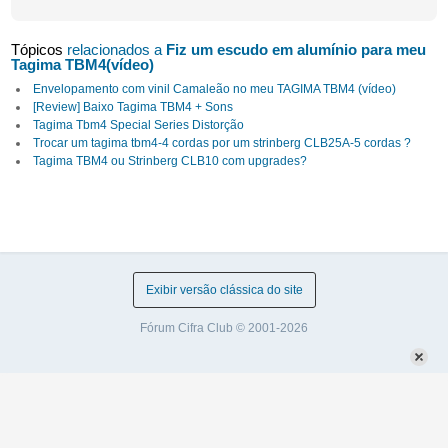
Tópicos
relacionados a
Fiz um escudo em alumínio para meu
Tagima TBM4(vídeo)
Envelopamento com vinil Camaleão no meu TAGIMA TBM4 (vídeo)
[Review] Baixo Tagima TBM4 + Sons
Tagima Tbm4 Special Series Distorção
Trocar um tagima tbm4-4 cordas por um strinberg CLB25A-5 cordas ?
Tagima TBM4 ou Strinberg CLB10 com upgrades?
Exibir versão clássica do site
Fórum Cifra Club © 2001-2026