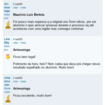
Ari
#
out/20
mox
citar
·
votar
inga
Mauricio Luiz Bertola
Veter
ano
Foi pouco mais espessa q a original uns 5mm talvez, por ser
alumínio n quis arriscar amassar durante o processo oq até
aconteceu com uma região mas consegui contornar.
Lelo
#
out/20
Mig
citar
·
votar
Mem
Arimoxinga
bro
Ficou bem legal!
Polimento da hora, hein? Nem sabia que dava prá chegar nesse
resultado espelhado no alumínio. Muito bom!
rena
#
out/20
toca
citar
·
votar
ster
Arimoxinga
Mode
rador
Ficou excelente, muito bom!