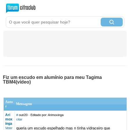
Fiz um escudo em alumínio para meu Tagima
TBM4(vídeo)
Auto
Mensagem
r
Ari
#
out/20
· Editado por: Arimoxinga
mox
citar
inga
queria um escudo espelhado mas n tinha vidraceiro que
Veter