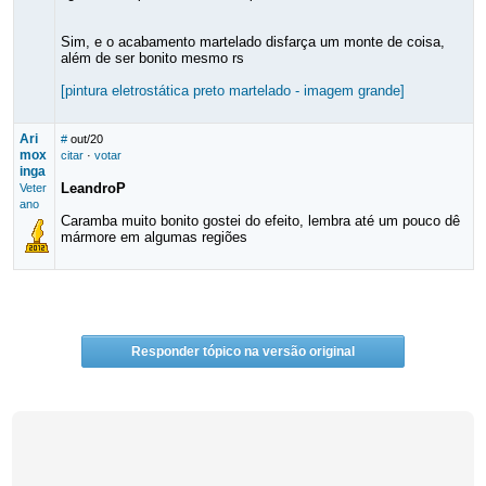
Sim, e o acabamento martelado disfarça um monte de coisa,
além de ser bonito mesmo rs
[pintura eletrostática preto martelado - imagem grande]
Ari
#
out/20
mox
citar
·
votar
inga
LeandroP
Veter
ano
Caramba muito bonito gostei do efeito, lembra até um pouco dê
mármore em algumas regiões
Responder tópico na versão original