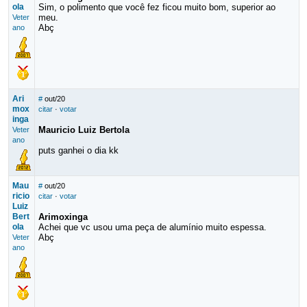
ola
Sim, o polimento que você fez ficou muito bom, superior ao
meu.
Veter
Abç
ano
Ari
#
out/20
mox
citar
·
votar
inga
Mauricio Luiz Bertola
Veter
ano
puts ganhei o dia kk
Mau
#
out/20
ricio
citar
·
votar
Luiz
Bert
Arimoxinga
ola
Achei que vc usou uma peça de alumínio muito espessa.
Abç
Veter
ano