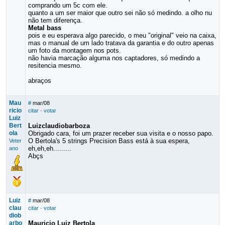
comprando um 5c com ele.
quanto a um ser maior que outro sei não só medindo. a olho nu
não tem diferença.
Metal bass
pois e eu esperava algo parecido, o meu "original" veio na caixa,
mas o manual de um lado tratava da garantia e do outro apenas
um foto da montagem nos pots.
não havia marcação alguma nos captadores, só medindo a
resitencia mesmo.
abraços
Mau
#
mar/08
ricio
citar
·
votar
Luiz
Bert
Luizclaudiobarboza
ola
Obrigado cara, foi um prazer receber sua visita e o nosso papo.
O Bertola's 5 strings Precision Bass está à sua espera,
Veter
eh,eh,eh.........
ano
Abçs
Luiz
#
mar/08
clau
citar
·
votar
diob
arbo
Mauricio Luiz Bertola