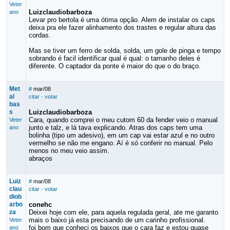
Veter
Luizclaudiobarboza
ano
Levar pro bertola é uma ótima opção. Alem de instalar os caps
deixa pra ele fazer alinhamento dos trastes e regular altura das
cordas.
Mas se tiver um ferro de solda, solda, um gole de pinga e tempo
sobrando é facil identificar qual é qual: o tamanho deles é
diferente. O captador da ponte é maior do que o do braço.
Met
#
mar/08
al
citar
·
votar
bas
s
Luizclaudiobarboza
Cara, quando comprei o meu cutom 60 da fender veio o manual
Veter
junto e talz, e lá tava explicando. Atras dos caps tem uma
ano
bolinha (tipo um adesivo), em um cap vai estar azul e no outro
vermelho se não me engano. Aí é só conferir no manual. Pelo
menos no meu veio assim.
abraços
Luiz
#
mar/08
clau
citar
·
votar
diob
arbo
conehc
za
Deixei hoje com ele, para aquela regulada geral, ate me garanto
mais o baixo já esta precisando de um carinho profissional.
Veter
foi bom que conheci os baixos que o cara faz e estou quase
ano