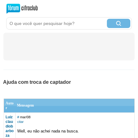
Ajuda com troca de captador
Auto
Mensagem
r
Luiz
#
mar/08
clau
citar
diob
arbo
Well, eu não achei nada na busca.
za