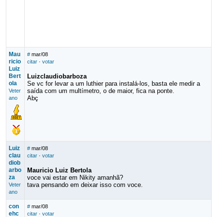
Mau
#
mar/08
ricio
citar
·
votar
Luiz
Bert
Luizclaudiobarboza
ola
Se vc for levar a um luthier para instalá-los, basta ele medir a
saída com um multímetro, o de maior, fica na ponte.
Veter
Abç
ano
Luiz
#
mar/08
clau
citar
·
votar
diob
arbo
Mauricio Luiz Bertola
za
voce vai estar em Nikity amanhã?
tava pensando em deixar isso com voce.
Veter
ano
con
#
mar/08
ehc
citar
·
votar