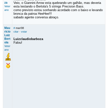
za
Veio, o Giannini Arrow esta quebrando um galhão, mas deveria
esta testando o Bertola's 5 strings Precision Bass.
Veter
como previsto estou sonhando acordado com o baixo e levando
ano
bronca da patroa HeeHee!!!
sabado agente conversa abraço.
Mau
#
mar/08
ricio
citar
·
votar
Luiz
Bert
Luizclaudiobarboza
ola
Falou!
Veter
ano