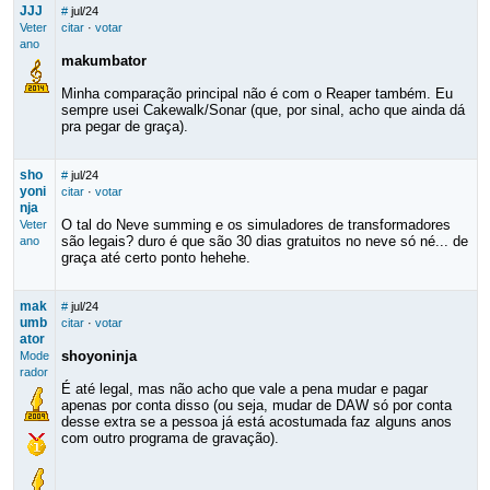
JJJ
#
jul/24
Veter
citar
·
votar
ano
makumbator
Minha comparação principal não é com o Reaper também. Eu
sempre usei Cakewalk/Sonar (que, por sinal, acho que ainda dá
pra pegar de graça).
sho
#
jul/24
yoni
citar
·
votar
nja
O tal do Neve summing e os simuladores de transformadores
Veter
são legais? duro é que são 30 dias gratuitos no neve só né... de
ano
graça até certo ponto hehehe.
mak
#
jul/24
umb
citar
·
votar
ator
shoyoninja
Mode
rador
É até legal, mas não acho que vale a pena mudar e pagar
apenas por conta disso (ou seja, mudar de DAW só por conta
desse extra se a pessoa já está acostumada faz alguns anos
com outro programa de gravação).