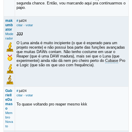
segunda chance. Então, vou marcando aqui pra continuarmos o
papo.
mak
#
jul/24
umb
citar
·
votar
ator
JJJ
Mode
rador
O Luna ainda é muito incipiente (o que é esperado para um
projeto recente) e não possui boa parte das funções avançadas
que muitas DAWs contam. Não tenho costume em usar o
Reaper (que é uma DAW madura), mais sei que o Luna (que
experimentei) ainda não dá nem pro cheiro perto do
Cubase
Pro
e Logic (que são os que uso com frequência).
Gab
#
jul/24
riell
citar
·
votar
eDa
mas
To quase voltando pro reaper mesmo kkk
o
Mem
bro
Nova
to