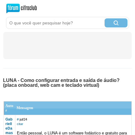
LUNA - Como configurar entrada e saída de áudio?
(placa onboard, web cam e teclado virtual)
Auto
Mensagem
r
Gab
#
jul/24
riell
citar
eDa
mas
Então pessoal, o LUNA é um software fodástico e gratuito para