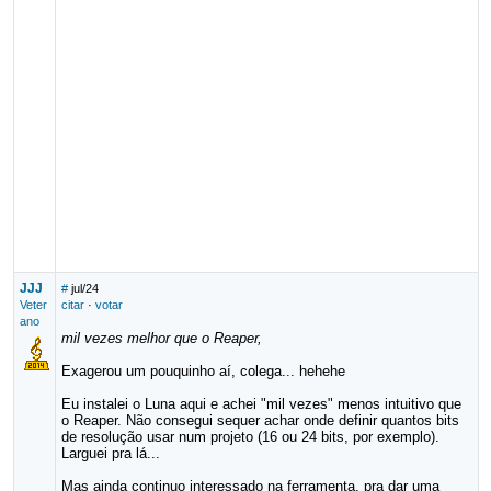
JJJ
#
jul/24
Veter
citar
·
votar
ano
mil vezes melhor que o Reaper,
Exagerou um pouquinho aí, colega... hehehe
Eu instalei o Luna aqui e achei "mil vezes" menos intuitivo que
o Reaper. Não consegui sequer achar onde definir quantos bits
de resolução usar num projeto (16 ou 24 bits, por exemplo).
Larguei pra lá...
Mas ainda continuo interessado na ferramenta, pra dar uma