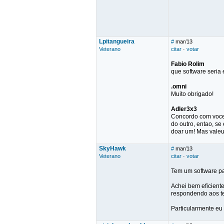
Lpitangueira
#
mar/13
Veterano
citar
·
votar
Fabio Rolim
que software seria
.omni
Muito obrigado!
Adler3x3
Concordo com voce
do outro, entao, se
doar um! Mas valeu
SkyHawk
#
mar/13
Veterano
citar
·
votar
Tem um software pa
Achei bem eficiente
respondendo aos te
Particularmente eu 