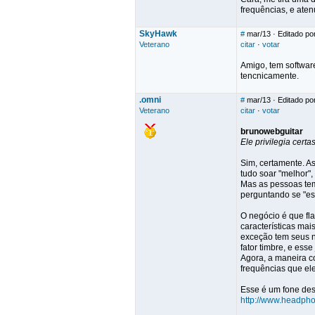
frequências, e aten
SkyHawk
#
mar/13
· Editado p
Veterano
citar
·
votar
Amigo, tem software
tencnicamente.
.omni
#
mar/13
· Editado po
Veterano
citar
·
votar
brunowebguitar
Ele privilegia certa
Sim, certamente. As
tudo soar "melhor",
Mas as pessoas tem 
perguntando se "ess
O negócio é que fla
características ma
exceção tem seus n
fator timbre, e esse
Agora, a maneira co
frequências que ele
Esse é um fone des
http://www.headph