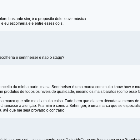
ore bastante sim, é o propósito dele: ouvir música.
e eu escolheria ele entre esses dois.
colheria o sennheiser e nao o stagg?
onceito da minha parte, mas a Sennheiser é uma marca com muito know how e mu
em produtos de todos os níveis de qualidade, mesmo os mais baratos (como esse 
.
ma marca que não me diz muita coisa. Tudo bem que ela tem décadas a menos de
chamasse a atenção. Pra mim é como a Behringer, é uma marca que se especializa
, até que me seja provado o contrário.
úvida: o que seria, tecnicamente, esse "colorido" que um fone como esse Sennheis