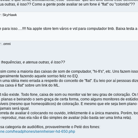
ua outras, é isso?? Como a gente pode avaliar se um fone é "flat" ou "colorido"??
or: SkyHawk
 para isso.....!!!! Na apple store tem város e vst para computador tmb. Baixa testa 
r: .omni
s frequências, e atenua outras, é isso??
sim como a maioria das caixas de som de computador, "hi-fi's", etc. Uns fazem isso
 geralmente fazendo aquele sorriso feliz no EQ.
uma idéia meio errada a respeito do conceito de "flat". Eu leio por aí pessoas diz
a caixa é flat" sobre um link do ML.
t não existe. Todo fone, caixa de som ou monitor vai ter seu grau de coloração. Os
is planas e beirando o sem-graça de certa forma, como alguns monitores de estúd
íveis (mesmo que homeopáticos) de coloração. E mesmo que ele seja bem plano em
 jamais será igual.
rreta de avaliar é colocando no ouvido, infelizmente é a única maneira. Porém, t
 reproduz, mas ela não é tão simples de avaliar (não basta ser uma linha reta).
sa categoria de audiófilos, provavelmente o Pelé dos fones:
one.com/headphones/sennheiser-hd-650.php