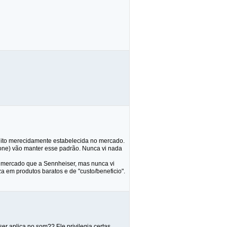
ito merecidamente estabelecida no mercado.
fone) vão manter esse padrão. Nunca vi nada
 mercado que a Sennheiser, mas nunca vi
 em produtos baratos e de "custo/beneficio".
er aplica no som?? Ele privilegia certas