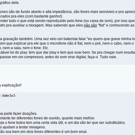
ráfico dele.
ones são de fundo aberto e alta impedância, são fones mais sensíveis e pra apre
icados pra eles (com bastante ganho!).
nder tudo o que está sendo reproduzido pelo fone (ou caixa de som), por isso que
utro pra auxiliar a mixagem. Mas sabendo que eles
não são
"flat" e conhecendo as
 pra gravação também. Uma vez veio um baterista falar "eu quero que grave minha bat
tem que explicar pra ele que o microfone não é flat, nem o pré, nem o cabo, nem 
, nem a sala, nem o fone. Etc.
utável lei do play: tem que dar play e tem que soar bem. Se pra chegar num result
 passar em um compressor, antes do som virar digital, faça-o. Tudo vale.
 explicação!!
r: Adler3x3
ua parte fazer doações.
tante ter diferentes fones de ouvido, quanto mais melhor.
ja o fone todos tem uma certa vida útil, e um dia vão ter que ser substituídos.
os ajudam a testar mixagens.
ão soa bem em dois fones diferentes é um bom sinal.