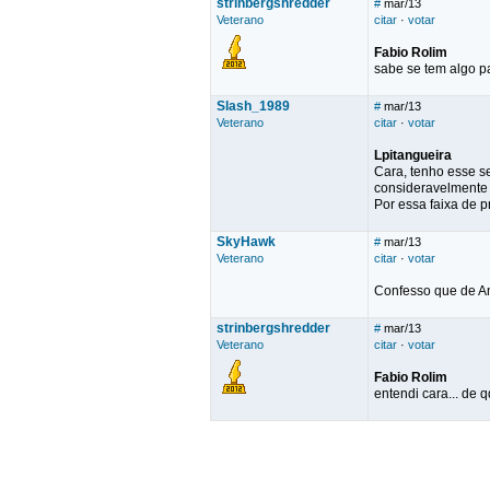
strinbergshredder
#
mar/13
Veterano
citar
·
votar
Fabio Rolim
sabe se tem algo p
Slash_1989
#
mar/13
Veterano
citar
·
votar
Lpitangueira
Cara, tenho esse se
consideravelmente 
Por essa faixa de 
SkyHawk
#
mar/13
Veterano
citar
·
votar
Confesso que de An
strinbergshredder
#
mar/13
Veterano
citar
·
votar
Fabio Rolim
entendi cara... de q