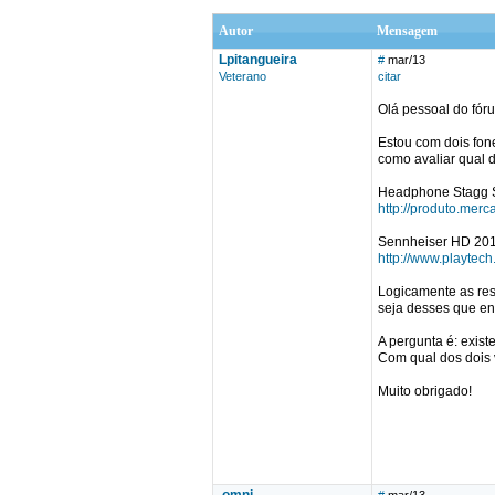
Autor
Mensagem
Lpitangueira
#
mar/13
Veterano
citar
Olá pessoal do fóru
Estou com dois fon
como avaliar qual d
Headphone Stagg 
http://produto.me
Sennheiser HD 20
http://www.playte
Logicamente as res
seja desses que enf
A pergunta é: exist
Com qual dos dois 
Muito obrigado!