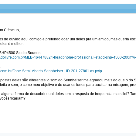
m Cifraclub,
es de ouvido aqui comigo e pretendo doar um deles pra um amigo, mas queria esc
eles é melhor:
SHP4500 Studio Sounds
rcadolivre.com.br/MLB-464478824-headphone-profissiona l-stagg-shp-4500-200m
1
ch.com.br/Fone-Semi-Aberto-Sennheiser-HD-201-27861.as px/p
postas deles são diferentes: o som do Sennheiser me agradou mais do que o do 
eita o som, e como meu objetivo é de usar os fones para auxiliar na mixagem, prec
e alguma forma de descobrir qual deles tem a resposta de frequencia mais fiel? Ta
vocês ficariam?