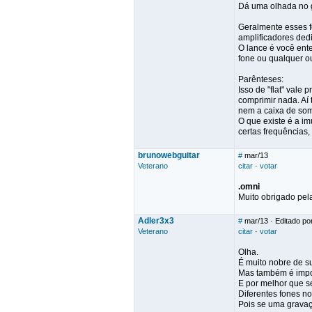
Dá uma olhada no g
Geralmente esses f
amplificadores ded
O lance é você ente
fone ou qualquer o
Parênteses:
Isso de "flat" vale
comprimir nada. Aí 
nem a caixa de som
O que existe é a im
certas frequências,
brunowebguitar
#
mar/13
Veterano
citar
·
votar
.omni
Muito obrigado pela
Adler3x3
#
mar/13
· Editado po
Veterano
citar
·
votar
Olha.
É muito nobre de s
Mas também é impor
E por melhor que se
Diferentes fones n
Pois se uma gravaç