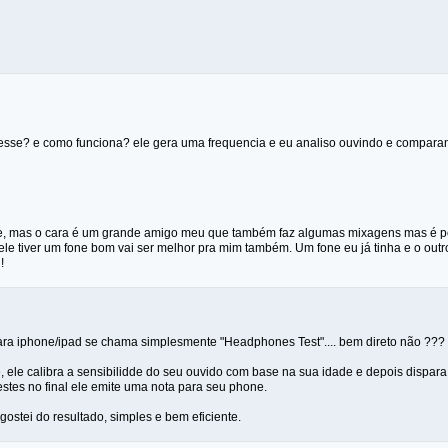
 esse? e como funciona? ele gera uma frequencia e eu analiso ouvindo e compara
, mas o cara é um grande amigo meu que também faz algumas mixagens mas é pob
 ele tiver um fone bom vai ser melhor pra mim também. Um fone eu já tinha e o outro
!
ra iphone/ipad se chama simplesmente "Headphones Test".... bem direto não ??? 
, ele calibra a sensibilidde do seu ouvido com base na sua idade e depois dispara
stes no final ele emite uma nota para seu phone.
gostei do resultado, simples e bem eficiente.