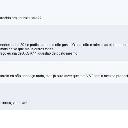
arecido pra android cara??
nnheiser hd 201 e particularmente não gosto! O som não é ruim, mas ele aparenta 
mais baixo que meus outros fones.
preço eu iria de AKG K44. questão de gosto mesmo.
droid eu não conheço nada, mas já ouvi dizer que tem VST com a mesma propost
q forma, valeu ae!