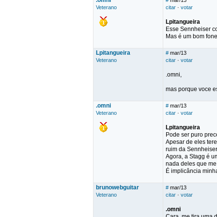
.omni
#
mar/13
Veterano
citar
·
votar
Lpitangueira
Esse Sennheiser col
Mas é um bom fone 
Lpitangueira
#
mar/13
Veterano
citar
·
votar
.omni,
mas porque voce es
.omni
#
mar/13
Veterano
citar
·
votar
Lpitangueira
Pode ser puro prec
Apesar de eles ter
ruim da Sennheiser
Agora, a Stagg é u
nada deles que me 
É implicância minha
brunowebguitar
#
mar/13
Veterano
citar
·
votar
.omni
Cara, me tira uma d