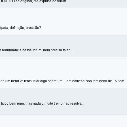
IDENTICO ao original, me expulsa do forum
egada, definição, precisão?
 redundância nesse forum, nem precisa falar...
eh um bend vc tenta falar algo sobre um.....em battlefiel soh tem bend de 1/2 tom
, ficou bem ruim, mas nada q muito treino nao resolva.