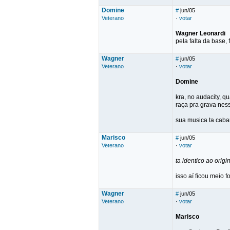
Domine
#
jun/05
Veterano
·
votar
Wagner Leonardi
pela falta da base,
Wagner
#
jun/05
Veterano
·
votar
Domine
kra, no audacity, q
raça pra grava nes
sua musica ta caba
Marisco
#
jun/05
Veterano
·
votar
ta identico ao origina
isso aí ficou meio fo
Wagner
#
jun/05
Veterano
·
votar
Marisco