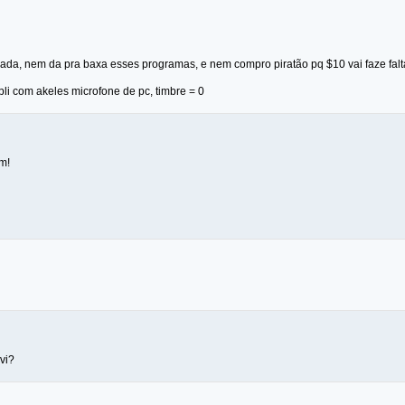
scada, nem da pra baxa esses programas, e nem compro piratão pq $10 vai faze fal
li com akeles microfone de pc, timbre = 0
m!
vi?