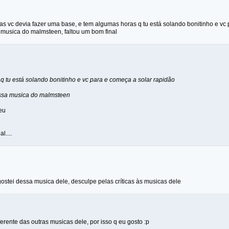
as vc devia fazer uma base, e tem algumas horas q tu está solando bonitinho e vc
musica do malmsteen, faltou um bom final
q tu está solando bonitinho e vc para e começa a solar rapidão
ssa musica do malmsteen
eu
l....
ostei dessa musica dele, desculpe pelas críticas às musicas dele
rente das outras musicas dele, por isso q eu gosto :p