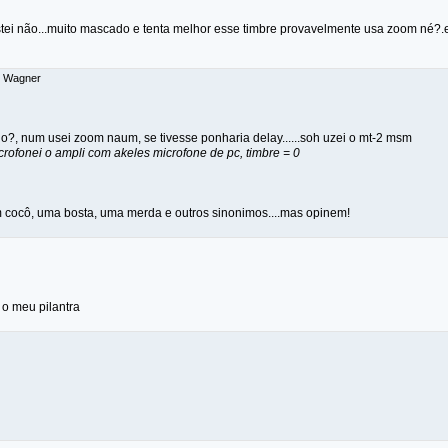
tei não...muito mascado e tenta melhor esse timbre provavelmente usa zoom né?.e
: Wagner
o?, num usei zoom naum, se tivesse ponharia delay......soh uzei o mt-2 msm
crofonei o ampli com akeles microfone de pc, timbre = 0
m cocô, uma bosta, uma merda e outros sinonimos....mas opinem!
á o meu pilantra