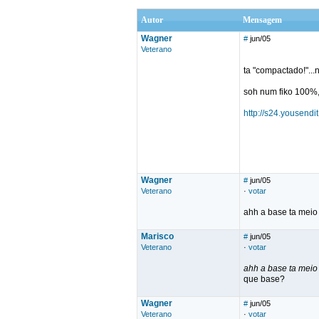
Autor
Mensagem
Wagner
#
jun/05
Veterano
ta "compactado!"...
soh num fiko 100%,
http://s24.youse
Wagner
#
jun/05
Veterano
·
votar
ahh a base ta meio
Marisco
#
jun/05
Veterano
·
votar
ahh a base ta meio
que base?
Wagner
#
jun/05
Veterano
·
votar