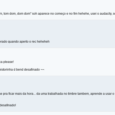
m, tom dom, dom dom" soh aparece no começo e no fim hehehe, usei o audacity, 
erado quando aperto o rec heheheh
a please!
istorinha d bend desafinado ¬¬
se pra ficar mais da hora... da uma trabalhada no timbre tambem, aprende a usar o
desafinado!