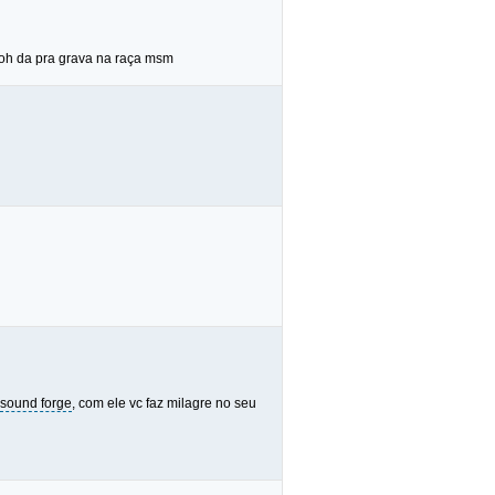
soh da pra grava na raça msm
sound forge
, com ele vc faz milagre no seu