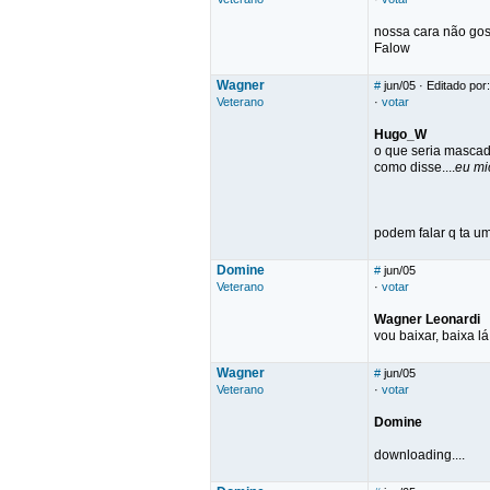
nossa cara não gos
Falow
Wagner
#
jun/05
· Editado por
Veterano
·
votar
Hugo_W
o que seria mascad
como disse....
eu mi
podem falar q ta u
Domine
#
jun/05
Veterano
·
votar
Wagner Leonardi
vou baixar, baixa l
Wagner
#
jun/05
Veterano
·
votar
Domine
downloading....