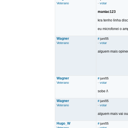
Veterano
·
votar
maniac123
kra tenho linha di
eu microfonei o amp
Wagner
#
jun/05
Veterano
·
votar
alguem mais opine
Wagner
#
jun/05
Veterano
·
votar
sobe /\
Wagner
#
jun/05
Veterano
·
votar
alguem mais vai ou
Hugo_W
#
jun/05
Veterano
·
votar