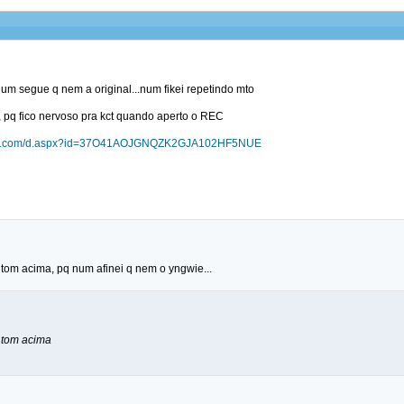
num segue q nem a original...num fikei repetindo mto
 pq fico nervoso pra kct quando aperto o REC
ndit.com/d.aspx?id=37O41AOJGNQZK2GJA102HF5NUE
 tom acima, pq num afinei q nem o yngwie...
 tom acima