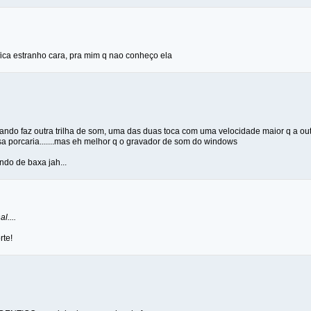
 fica estranho cara, pra mim q nao conheço ela
uando faz outra trilha de som, uma das duas toca com uma velocidade maior q a outr
sa porcaria.......mas eh melhor q o gravador de som do windows
ndo de baxa jah...
l....
rte!