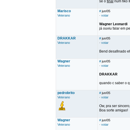
se o
final
num fiko 
Marisco
#
jun/05
Veterano
·
votar
Wagner Leonardi
já ouviu falar em p
DRAKKAR
#
jun/05
Veterano
·
votar
Bend desafinado eh
Wagner
#
jun/05
Veterano
·
votar
DRAKKAR
quando c saber o q 
pedrobrito
#
jun/05
Veterano
·
votar
Ow, pra ser sincero
Boa sorte amigao!
Wagner
#
jun/05
Veterano
·
votar