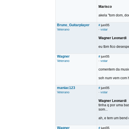
Marisco
akela "tom dom, do
Bruno_Guitarplayer
#
jun/05
Veterano
·
votar
Wagner Leonardi
eu tbm fico desesp
Wagner
#
jun/05
Veterano
·
votar
comentem da music
soh num vem com h
maniac123
#
jun/05
Veterano
·
votar
Wagner Leonardi
tinha q por uma ba
som...
ah, e tem um bend 
Wagner
#
jun/05