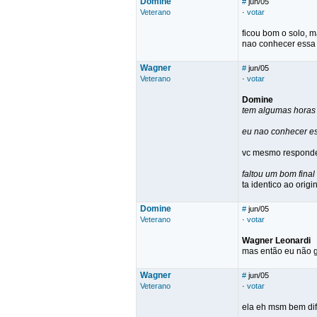
Domine
#
jun/05
Veterano
·
votar
ficou bom o solo, m
nao conhecer essa 
Wagner
#
jun/05
Veterano
·
votar
Domine
tem algumas horas 
eu nao conhecer e
vc mesmo respond
faltou um bom final
ta identico ao origina
Domine
#
jun/05
Veterano
·
votar
Wagner Leonardi
mas então eu não g
Wagner
#
jun/05
Veterano
·
votar
ela eh msm bem dife