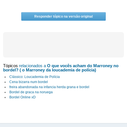
Responder tópico na versão original
Tópicos
relacionados a
O que vocês acham do Marroney no
bordel? ( o Marroney da loucademia de polícia)
Clássico: Loucademia de Polícia
Cena bizarra num bordel
freira abandonada na infancia herda grana e bordel
Bordel de graca na noruega
Bordel Online xD