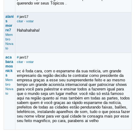
querendo ver seus Tópicos .
alani
#
jan/17
s
citar
·
votar
mor
re7
Hahahahaha!
Mem
bro
Nova
to
aca
#
jan/17
bara
citar
·
votar
mos
nick
vc é foda cara, com o esparrame da sua noticia, um grande
s
empresario da região decidiu te contratar como presidente da
empresa graças a esse seu surepreendente feito e ao mesmo
Mem
tempo um grande acionista internacional quer patrocinar shows
bro
para você para palestrar e ensinar todos a fazerem igual para
Nova
que o mundo seja um lugar melhor. você não só está famoso
to
aqui na região quanto aí mas também em todas as partes, todos
sabem quem é você graças ao rápido esparrame da notícia,
prefeitos de todas as cidades estão pendurando faixas, balões,
teleféricos, instalando aparelhos de som, tudo o que possa fazer
seu nome vibrar para ver qual cidade te consagra mais por esse
seu feito magnifico, po cara, parabens ai velho