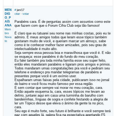
MEN
#
jan/17
DIG
citar
·
votar
O_P
AIS
Parabéns cara. É de perguntas assim com assuntos como este
ANA
que fazem com que o Forum Cifra Club seja tão famoso!
Mem
É claro que eu tatuarei seu nome nas minhas costas, pois eu te
bro
admiro. E meus amigos todos que leram esse tópico também
Nova
gostaram muito de você, e queriam marcar um almoço, sabe
to
como é te conhecer melhor fazer amizades, pois seu grau de
intelectualidade é muito alto.
Seja sempre essa pessoa boa e maravilhosa que você é. E não
se esqueça: esse parabéns é do fundo do meu coração.
Eu falei também pra toda minha família esse seu super feito,
então eles mandaram parabéns e ligaram pros amigos e primos.
Todos mandaram umas congratulações pra você e pediram seu
telefone e endereço pra mandar telegramas de parabéns e
presentes porque você é um exímio user.
Espalharam umas faixas pela cidade, publicaram isso no jornal
do bairro e você ficou muito famoso por essa região.
E sem contar que sempre vai morar no meu coração, cara.
Então aquele esquema la, cara, esses tópicos me levam ao
delírio, juntarei aqui em casa uma turminha do barulho com
bandeirinhas, línguas de sogra e confete festando a alegria de
ler um Tópico desse que eleva o ânimo da gente la no pico,
cara.
Seu ego é muito forte, seu futuro é brilhante e você sempre terá
paz com aqueles lá, galera fica na expectativa apertando F5