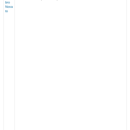
bro
Nova
to