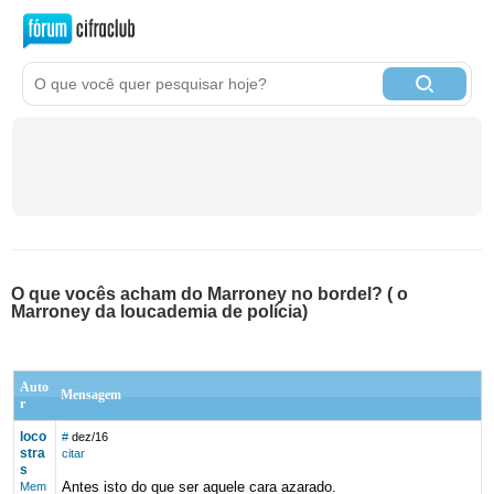
O que vocês acham do Marroney no bordel? ( o
Marroney da loucademia de polícia)
Auto
Mensagem
r
loco
#
dez/16
stra
citar
s
Antes isto do que ser aquele cara azarado.
Mem