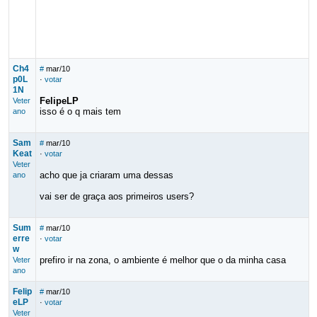
Ch4
#
mar/10
p0L
·
votar
1N
FelipeLP
Veter
isso é o q mais tem
ano
Sam
#
mar/10
Keat
·
votar
Veter
acho que ja criaram uma dessas
ano
vai ser de graça aos primeiros users?
Sum
#
mar/10
erre
·
votar
w
prefiro ir na zona, o ambiente é melhor que o da minha casa
Veter
ano
Felip
#
mar/10
eLP
·
votar
Veter