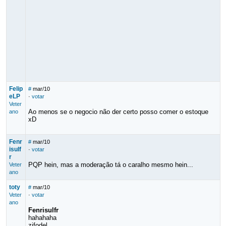
Felip
#
mar/10
eLP
·
votar
Veter
Ao menos se o negocio não der certo posso comer o estoque
ano
xD
Fenr
#
mar/10
isulf
·
votar
r
PQP hein, mas a moderação tá o caralho mesmo hein...
Veter
ano
toty
#
mar/10
Veter
·
votar
ano
Fenrisulfr
hahahaha
zifodel