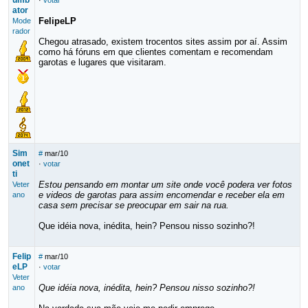
umb
·
votar
ator
FelipeLP
Mode
rador
Chegou atrasado, existem trocentos sites assim por aí. Assim
como há fóruns em que clientes comentam e recomendam
garotas e lugares que visitaram.
Sim
#
mar/10
onet
·
votar
ti
Estou pensando em montar um site onde você podera ver fotos
Veter
e videos de garotas para assim encomendar e receber ela em
ano
casa sem precisar se preocupar em sair na rua.
Que idéia nova, inédita, hein? Pensou nisso sozinho?!
Felip
#
mar/10
eLP
·
votar
Veter
Que idéia nova, inédita, hein? Pensou nisso sozinho?!
ano