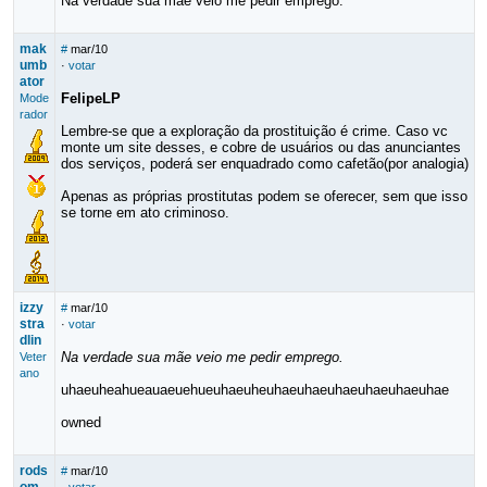
Na verdade sua mãe veio me pedir emprego.
mak
#
mar/10
umb
·
votar
ator
FelipeLP
Mode
rador
Lembre-se que a exploração da prostituição é crime. Caso vc
monte um site desses, e cobre de usuários ou das anunciantes
dos serviços, poderá ser enquadrado como cafetão(por analogia)
Apenas as próprias prostitutas podem se oferecer, sem que isso
se torne em ato criminoso.
izzy
#
mar/10
stra
·
votar
dlin
Na verdade sua mãe veio me pedir emprego.
Veter
ano
uhaeuheahueauaeuehueuhaeuheuhaeuhaeuhaeuhaeuhaeuhae
owned
rods
#
mar/10