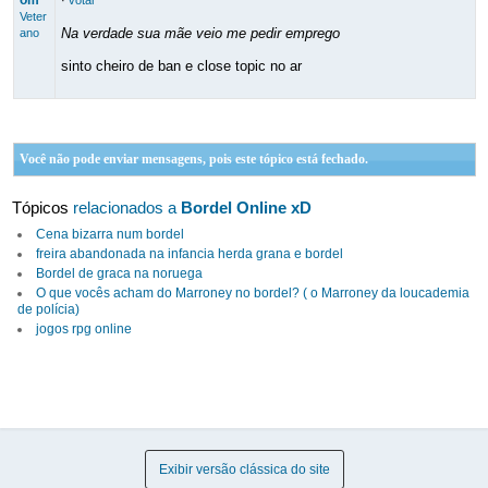
om
·
votar
Veter
Na verdade sua mãe veio me pedir emprego
ano
sinto cheiro de ban e close topic no ar
Você não pode enviar mensagens, pois este tópico está fechado.
Tópicos
relacionados a
Bordel Online xD
Cena bizarra num bordel
freira abandonada na infancia herda grana e bordel
Bordel de graca na noruega
O que vocês acham do Marroney no bordel? ( o Marroney da loucademia
de polícia)
jogos rpg online
Exibir versão clássica do site