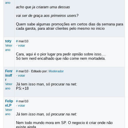
ano
acho que ja criaram uma dessas
vai ser de graça aos primeiros users?
Quem sabe algumas promoções em certos dias da semana para
cada garota, para atrair clientes pelo mesmo no inicio
toty
#
mar/10
Veter
·
votar
ano
Cara, aqui é o pior lugar pra pedir opnião sobre isso....
Só tem nerd encalhado que não come nem mortadela.
Fenr
#
mar/10
· Editado por:
Moderador
isulf
·
votar
r
Já tem isso man, só procurar na net:
Veter
PS:+18
ano
Felip
#
mar/10
eLP
·
votar
Veter
Já tem isso man, só procurar na net:
ano
Nem todo mundo mora em SP. O negocio é criar onde não
existe ainda.