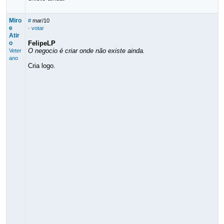
Miro
#
mar/10
e
·
votar
Atir
o
FelipeLP
O negocio é criar onde não existe ainda.
Veter
ano
Cria logo.