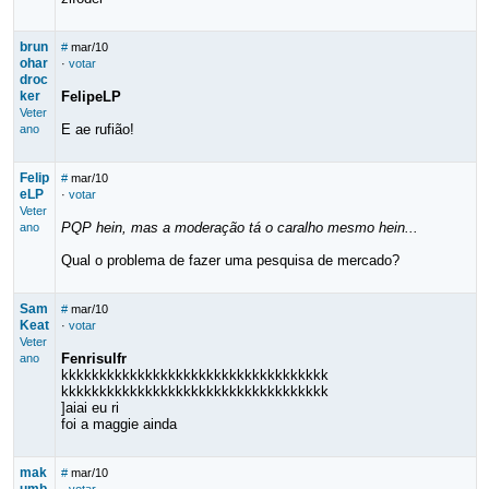
brun
#
mar/10
ohar
·
votar
droc
ker
FelipeLP
Veter
E ae rufião!
ano
Felip
#
mar/10
eLP
·
votar
Veter
PQP hein, mas a moderação tá o caralho mesmo hein...
ano
Qual o problema de fazer uma pesquisa de mercado?
Sam
#
mar/10
Keat
·
votar
Veter
Fenrisulfr
ano
kkkkkkkkkkkkkkkkkkkkkkkkkkkkkkkkkkk
kkkkkkkkkkkkkkkkkkkkkkkkkkkkkkkkkkk
]aiai eu ri
foi a maggie ainda
mak
#
mar/10