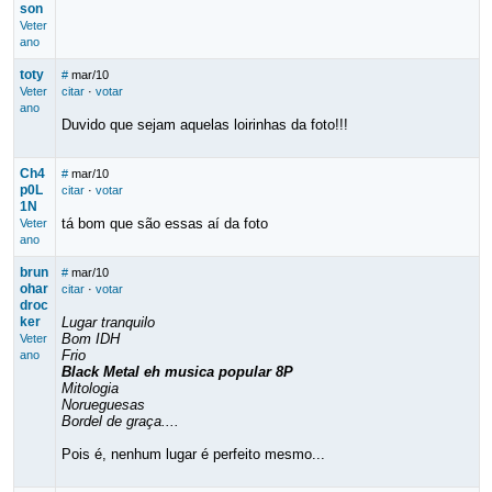
son
Veter
ano
toty
#
mar/10
Veter
citar
·
votar
ano
Duvido que sejam aquelas loirinhas da foto!!!
Ch4
#
mar/10
p0L
citar
·
votar
1N
tá bom que são essas aí da foto
Veter
ano
brun
#
mar/10
ohar
citar
·
votar
droc
ker
Lugar tranquilo
Bom IDH
Veter
Frio
ano
Black Metal eh musica popular 8P
Mitologia
Norueguesas
Bordel de graça....
Pois é, nenhum lugar é perfeito mesmo...