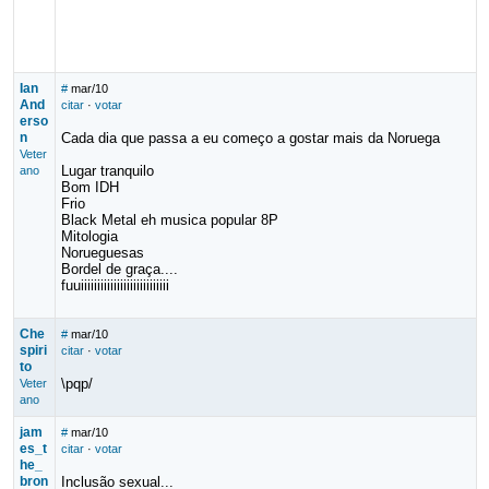
Ian
#
mar/10
And
citar
·
votar
erso
n
Cada dia que passa a eu começo a gostar mais da Noruega
Veter
Lugar tranquilo
ano
Bom IDH
Frio
Black Metal eh musica popular 8P
Mitologia
Norueguesas
Bordel de graça....
fuuiiiiiiiiiiiiiiiiiiiiiiiiiii
Che
#
mar/10
spiri
citar
·
votar
to
\pqp/
Veter
ano
jam
#
mar/10
es_t
citar
·
votar
he_
bron
Inclusão sexual...