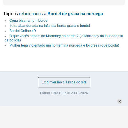
Tópicos
relacionados a
Bordel de graca na noruega
Cena bizarra num bordel
freira abandonada na infancia herda grana e bordel
Bordel Online xD
O que vocês acham do Marroney no bordel? ( o Marroney da loucademia
de polícia)
Mulher teria violentado um homem na noruega e foi presa (que boiola)
Exibir versão clássica do site
Fórum Cifra Club © 2001-2026