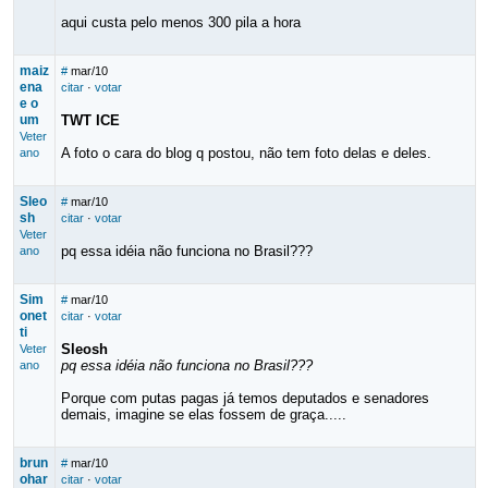
aqui custa pelo menos 300 pila a hora
maiz
#
mar/10
ena
citar
·
votar
e o
um
TWT ICE
Veter
A foto o cara do blog q postou, não tem foto delas e deles.
ano
Sleo
#
mar/10
sh
citar
·
votar
Veter
pq essa idéia não funciona no Brasil???
ano
Sim
#
mar/10
onet
citar
·
votar
ti
Sleosh
Veter
pq essa idéia não funciona no Brasil???
ano
Porque com putas pagas já temos deputados e senadores
demais, imagine se elas fossem de graça.....
brun
#
mar/10
ohar
citar
·
votar