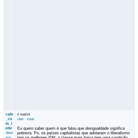
cafe
#
mai/14
_co
citar
·
votar
m_l
eite
Eu quero saber quem é que falou que desigualdade significa
pobreza. Po, os países capitalistas que adotaram o liberalismo
Veter
tem os melhores IDH, a classe mais baixa tem uma condição
ano