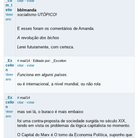
_co
citar
·
votar
m_l
eite
bblmanda
socialismo UTÓPICO!
Veter
ano
E esses foram os comentários de Amanda.
A revolução dos bichos
Lerei futuramente, com certeza.
_Ex
#
mai/14
· Editado por: _Excelion
celio
citar
·
votar
n
Funciona em alguns países.
Veter
ano
ou é internacional, a nível mundial, ou não rola
_Ex
#
mai/14
celio
citar
·
votar
n
mas sei lá, o buraco é mais embaixo
Veter
ano
foi uma contra-proposta de sociedade surgida no século XIX,
tendo em vista os problemas da lógica capitalista no momento.
O Capital do Marx é O tomo da Economia Política, suponho que