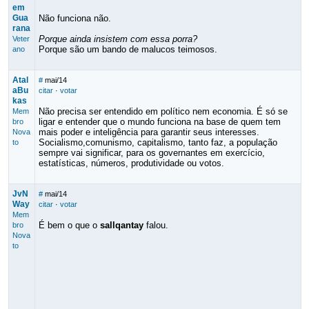
em
Gua
Não funciona não.
rana
Porque ainda insistem com essa porra?
Veter
Porque são um bando de malucos teimosos.
ano
Atal
#
mai/14
aBu
citar
·
votar
kas
Não precisa ser entendido em político nem economia. É só se
Mem
ligar e entender que o mundo funciona na base de quem tem
bro
mais poder e inteligência para garantir seus interesses.
Nova
Socialismo,comunismo, capitalismo, tanto faz, a população
to
sempre vai significar, para os governantes em exercício,
estatísticas, números, produtividade ou votos.
JvN
#
mai/14
Way
citar
·
votar
Mem
É bem o que o
sallqantay
falou.
bro
Nova
to