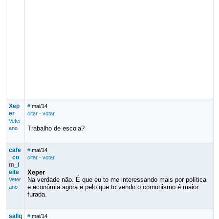
Xep
#
mai/14
er
citar
·
votar
Veter
Trabalho de escola?
ano
cafe
#
mai/14
_co
citar
·
votar
m_l
eite
Xeper
Na verdade não. É que eu to me interessando mais por política
Veter
e econômia agora e pelo que to vendo o comunismo é maior
ano
furada.
sallq
#
mai/14