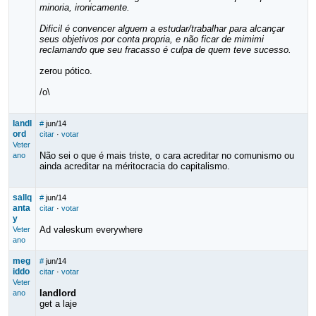
minoria, ironicamente.
Dificil é convencer alguem a estudar/trabalhar para alcançar
seus objetivos por conta propria, e não ficar de mimimi
reclamando que seu fracasso é culpa de quem teve sucesso.
zerou pótico.
/o\
landl
#
jun/14
ord
citar
·
votar
Veter
Não sei o que é mais triste, o cara acreditar no comunismo ou
ano
ainda acreditar na méritocracia do capitalismo.
sallq
#
jun/14
anta
citar
·
votar
y
Ad valeskum everywhere
Veter
ano
meg
#
jun/14
iddo
citar
·
votar
Veter
landlord
ano
get a laje