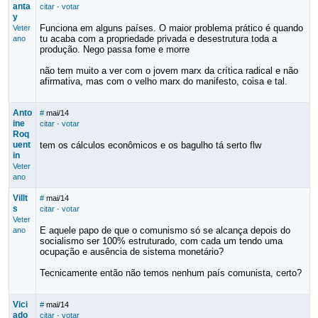
anta
citar
·
votar
y
Funciona em alguns países. O maior problema prático é quando
Veter
tu acaba com a propriedade privada e desestrutura toda a
ano
produção. Nego passa fome e morre
não tem muito a ver com o jovem marx da crítica radical e não
afirmativa, mas com o velho marx do manifesto, coisa e tal.
Anto
#
mai/14
ine
citar
·
votar
Roq
uent
tem os cálculos econômicos e os bagulho tá serto flw
in
Veter
ano
Villt
#
mai/14
s
citar
·
votar
Veter
E aquele papo de que o comunismo só se alcança depois do
ano
socialismo ser 100% estruturado, com cada um tendo uma
ocupação e ausência de sistema monetário?
Tecnicamente então não temos nenhum país comunista, certo?
Vici
#
mai/14
ado
citar
·
votar