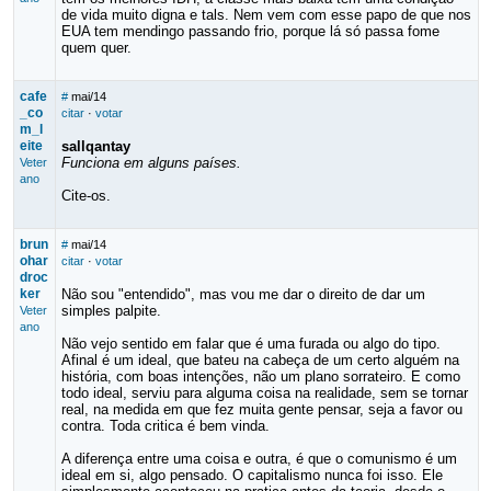
de vida muito digna e tals. Nem vem com esse papo de que nos
EUA tem mendingo passando frio, porque lá só passa fome
quem quer.
cafe
#
mai/14
_co
citar
·
votar
m_l
eite
sallqantay
Funciona em alguns países.
Veter
ano
Cite-os.
brun
#
mai/14
ohar
citar
·
votar
droc
ker
Não sou "entendido", mas vou me dar o direito de dar um
simples palpite.
Veter
ano
Não vejo sentido em falar que é uma furada ou algo do tipo.
Afinal é um ideal, que bateu na cabeça de um certo alguém na
história, com boas intenções, não um plano sorrateiro. E como
todo ideal, serviu para alguma coisa na realidade, sem se tornar
real, na medida em que fez muita gente pensar, seja a favor ou
contra. Toda critica é bem vinda.
A diferença entre uma coisa e outra, é que o comunismo é um
ideal em si, algo pensado. O capitalismo nunca foi isso. Ele