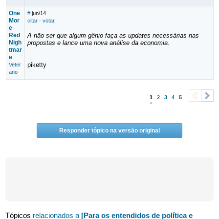
One
#
jun/14
Mor
citar
·
votar
e
Red
A não ser que algum gênio faça as updates necessárias nas
Nigh
propostas e lance uma nova análise da economia.
tmar
e
piketty
Veter
ano
1
2
3
4
5
<
>
Responder tópico na versão original
Tópicos
relacionados a
[Para os entendidos de política e