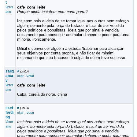
t
cafe_com_leite
Veter
Porque ainda insistem com essa porra?
ano
Insistem pois a ideia de se tornar igual aos outros sem esforço
algum, somente pela força do Estado, é facil de ser vendida
pelos políticos e populistas. Ideia que por sinal é vendida
unicamente para conseguir acumular dinheiro e poder para uma
minoria, ironicamente.
Dificil é convencer alguem a estudar/trabalhar para alcançar
seus objetivos por conta propria, e não ficar de mimimi
reclamando que seu fracasso é culpa de quem teve sucesso.
sallq
#
jun/14
anta
citar
·
votar
y
cafe_com_leite
Veter
ano
Cuba, coreia do norte, china
st.ef
#
jun/14
ferdi
citar
·
votar
ng
Insistem pois a ideia de se tornar igual aos outros sem esforço
Veter
algum, somente pela força do Estado, é facil de ser vendida
ano
pelos políticos e populistas. Ideia que por sinal é vendida
unicamente para conseguir acumular dinheiro e poder para uma