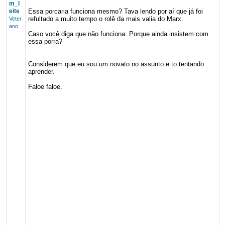
m_l
eite
Essa porcaria funciona mesmo? Tava lendo por aí que já foi
refultado a muito tempo o rolê da mais valia do Marx.
Veter
ano
Caso você diga que não funciona: Porque ainda insistem com
essa porra?
Considerem que eu sou um novato no assunto e to tentando
aprender.
Faloe faloe.