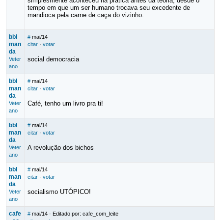
simplesmente aconteceu na pratica antes da teoria, desde o
tempo em que um ser humano trocava seu excedente de
mandioca pela carne de caça do vizinho.
bbl
#
mai/14
man
citar
·
votar
da
social democracia
Veter
ano
bbl
#
mai/14
man
citar
·
votar
da
Café, tenho um livro pra ti!
Veter
ano
bbl
#
mai/14
man
citar
·
votar
da
A revolução dos bichos
Veter
ano
bbl
#
mai/14
man
citar
·
votar
da
socialismo UTÓPICO!
Veter
ano
cafe
#
mai/14
· Editado por: cafe_com_leite