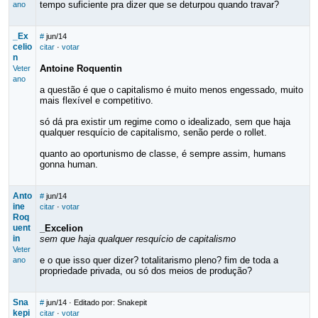
tempo suficiente pra dizer que se deturpou quando travar?
ano
_Ex
#
jun/14
celio
citar
·
votar
n
Antoine Roquentin
Veter
ano
a questão é que o capitalismo é muito menos engessado, muito
mais flexível e competitivo.
só dá pra existir um regime como o idealizado, sem que haja
qualquer resquício de capitalismo, senão perde o rollet.
quanto ao oportunismo de classe, é sempre assim, humans
gonna human.
Anto
#
jun/14
ine
citar
·
votar
Roq
uent
_Excelion
in
sem que haja qualquer resquício de capitalismo
Veter
e o que isso quer dizer? totalitarismo pleno? fim de toda a
ano
propriedade privada, ou só dos meios de produção?
Sna
#
jun/14
· Editado por: Snakepit
kepi
citar
·
votar