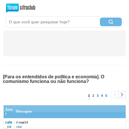
[Para os entendidos de política e economia]. O
comunismo funciona ou não funciona?
1
2
3
4
5
<
>
Auto
Mensagem
r
cafe
#
mai/14
_co
citar