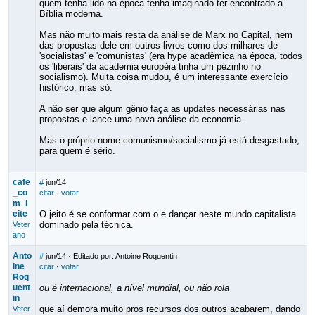
quem tenha lido na época tenha imaginado ter encontrado a
Bíblia moderna.
Mas não muito mais resta da análise de Marx no Capital, nem
das propostas dele em outros livros como dos milhares de
'socialistas' e 'comunistas' (era hype acadêmica na época, todos
os 'liberais' da academia européia tinha um pézinho no
socialismo). Muita coisa mudou, é um interessante exercício
histórico, mas só.
A não ser que algum gênio faça as updates necessárias nas
propostas e lance uma nova análise da economia.
Mas o próprio nome comunismo/socialismo já está desgastado,
para quem é sério.
cafe
#
jun/14
_co
citar
·
votar
m_l
eite
O jeito é se conformar com o e dançar neste mundo capitalista
dominado pela técnica.
Veter
ano
Anto
#
jun/14
· Editado por: Antoine Roquentin
ine
citar
·
votar
Roq
uent
ou é internacional, a nível mundial, ou não rola
in
que aí demora muito pros recursos dos outros acabarem, dando
Veter