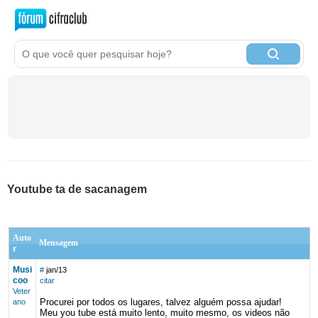
Youtube ta de sacanagem
Auto
Mensagem
r
Musi
#
jan/13
coo
citar
Veter
Procurei por todos os lugares, talvez alguém possa ajudar!
ano
Meu you tube está muito lento, muito mesmo, os videos não