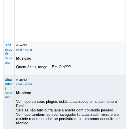
Xha
#
jan/13
mpo
citar
·
votar
O
Musicoo
Veter
ano
Quem és tu, moço... Em Ò.ó???
alex
#
jan/13
diffe
citar
·
votar
r
Musicoo
Veter
ano
Verifique se seus plugins estão atualizados principalmente o
Flash.
Veja se não tem outra janela aberta com conteúdo pesado.
Verifique também se seu navegador ta atualizado, reinicie ele,
reinicie o computador, se persistirem os sintomas consulte um
técnico.