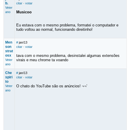
b.
citar
·
votar
Veter
Musicoo
ano
Eu estava com o mesmo problema, formatei o computador e
tudo voltou ao normal, funcionando direitinho!
Men
#
jan/13
son
citar
·
votar
strat
osx
tava com o mesmo problema, desinstalei algumas extensões
virais e meu chrome ta voando
Veter
ano
Che
#
jan/13
spiri
citar
·
votar
to
O chato do YouTube são os anúncios! ¬¬'
Veter
ano