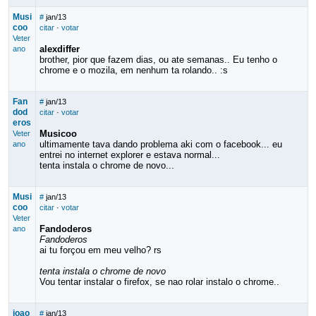
Musi
#
jan/13
coo
citar
·
votar
Veter
alexdiffer
ano
brother, pior que fazem dias, ou ate semanas.. Eu tenho o
chrome e o mozila, em nenhum ta rolando.. :s
Fan
#
jan/13
dod
citar
·
votar
eros
Musicoo
Veter
ultimamente tava dando problema aki com o facebook... eu
ano
entrei no internet explorer e estava normal...
tenta instala o chrome de novo...
Musi
#
jan/13
coo
citar
·
votar
Veter
Fandoderos
ano
Fandoderos
ai tu forçou em meu velho? rs
tenta instala o chrome de novo
Vou tentar instalar o firefox, se nao rolar instalo o chrome..
joao
#
jan/13