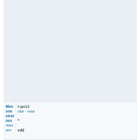
Men
#
jan/13
son
citar
·
votar
strat
osx
^
Veter
vdd
ano