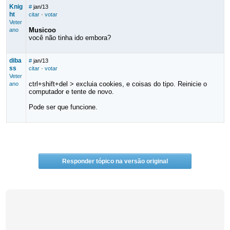
Knig
#
jan/13
ht
citar
·
votar
Veter
Musicoo
ano
você não tinha ido embora?
diba
#
jan/13
ss
citar
·
votar
Veter
ctrl+shift+del > excluia cookies, e coisas do tipo. Reinicie o
ano
computador e tente de novo.
Pode ser que funcione.
Responder tópico na versão original