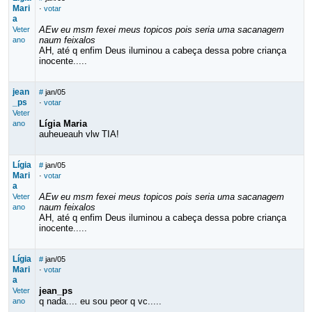
Mari
·
votar
a
AEw eu msm fexei meus topicos pois seria uma sacanagem
Veter
naum feixalos
ano
AH, até q enfim Deus iluminou a cabeça dessa pobre criança
inocente.....
jean
#
jan/05
_ps
·
votar
Veter
Lígia Maria
ano
auheueauh vlw TIA!
Lígia
#
jan/05
Mari
·
votar
a
AEw eu msm fexei meus topicos pois seria uma sacanagem
Veter
naum feixalos
ano
AH, até q enfim Deus iluminou a cabeça dessa pobre criança
inocente.....
Lígia
#
jan/05
Mari
·
votar
a
jean_ps
Veter
q nada.... eu sou peor q vc.....
ano