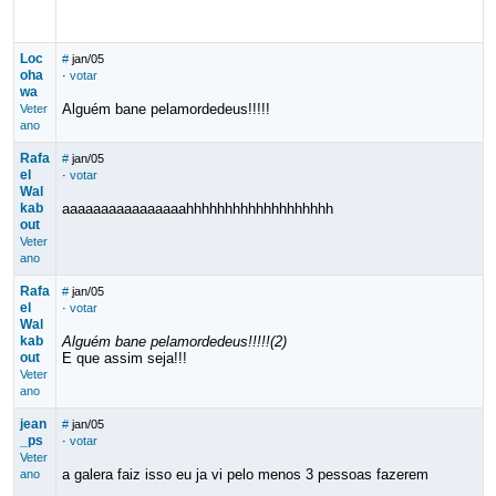
Loc
#
jan/05
oha
·
votar
wa
Alguém bane pelamordedeus!!!!!
Veter
ano
Rafa
#
jan/05
el
·
votar
Wal
kab
aaaaaaaaaaaaaaaahhhhhhhhhhhhhhhhhhh
out
Veter
ano
Rafa
#
jan/05
el
·
votar
Wal
kab
Alguém bane pelamordedeus!!!!!(2)
out
E que assim seja!!!
Veter
ano
jean
#
jan/05
_ps
·
votar
Veter
a galera faiz isso eu ja vi pelo menos 3 pessoas fazerem
ano