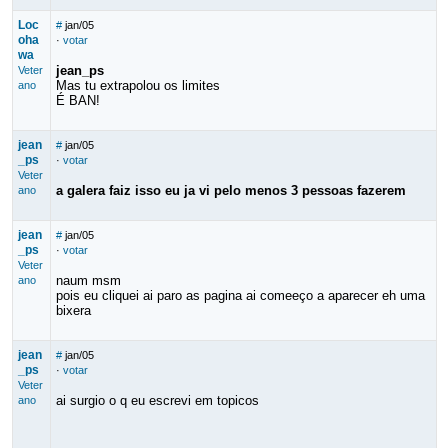
Loc
#
jan/05
oha
·
votar
wa
jean_ps
Veter
Mas tu extrapolou os limites
ano
É BAN!
jean
#
jan/05
_ps
·
votar
Veter
a galera faiz isso eu ja vi pelo menos 3 pessoas fazerem
ano
jean
#
jan/05
_ps
·
votar
Veter
naum msm
ano
pois eu cliquei ai paro as pagina ai comeeço a aparecer eh uma
bixera
jean
#
jan/05
_ps
·
votar
Veter
ai surgio o q eu escrevi em topicos
ano