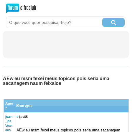
AEw eu msm fexei meus topicos pois seria uma
sacanagem naum feixalos
Auto
Mensagem
r
jean
#
jan/05
_ps
Veter
AEw eu msm fexei meus topicos pois seria uma sacanagem
ano