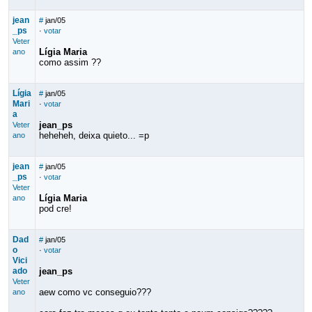
jean
#
jan/05
_ps
·
votar
Veter
Lígia Maria
ano
como assim ??
Lígia
#
jan/05
Mari
·
votar
a
jean_ps
Veter
heheheh, deixa quieto... =p
ano
jean
#
jan/05
_ps
·
votar
Veter
Lígia Maria
ano
pod cre!
Dad
#
jan/05
o
·
votar
Vici
ado
jean_ps
Veter
aew como vc conseguio???
ano