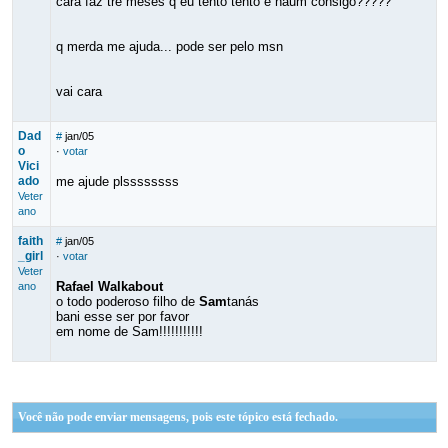
cara faz tre meses q eu tento tento e naum consigo?????
q merda me ajuda... pode ser pelo msn
vai cara
Dad
#
jan/05
o
·
votar
Vici
ado
me ajude plssssssss
Veter
ano
faith
#
jan/05
_girl
·
votar
Veter
Rafael Walkabout
ano
o todo poderoso filho de
Sam
tanás
bani esse ser por favor
em nome de Sam!!!!!!!!!!!
Você não pode enviar mensagens, pois este tópico está fechado.