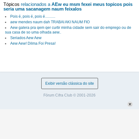
Tópicos
relacionados a
AEw eu msm fexei meus topicos pois
seria uma sacanagem naum feixalos
Pois é, pois é, pois é...........
aew mendes naum dah TRABAI AKI NAUM FIO
Aew galera pra qem qer curtir minha cidade sem sair do emprego ou de
sua casa de so uma olhada aew..
Seriados Aew Aew
Aew Aew! Dilma Foi Presa!
Exibir versão clássica do site
Fórum Cifra Club © 2001-2026