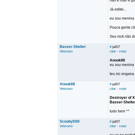
não é man é gir
Já editei...
eu sou menina 
Pouca gente cli
Seu nick não d
Basser-Shelter
#
jul/07
Veterano
citar
·
votar
Anouk88
eu sou menina 
teu nic engana
Anouk88
#
jul/07
Veterano
citar
·
votar
Destroyer of 
Basser-Shelte
tudo bem ^^
ScoobyD00
#
jul/07
Veterano
citar
·
votar