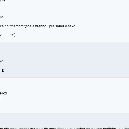
l =P
^^
ca no "membro"(soa estranho), pra saber o sexo...
iz nada =(
^^
 =D
Xerox
r