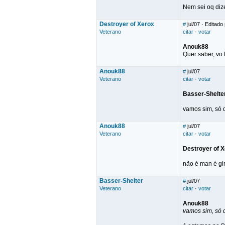
Nem sei oq dize
Destroyer of Xerox
#
jul/07
· Editado 
Veterano
citar
·
votar
Anouk88
Quer saber, vo l
Anouk88
#
jul/07
Veterano
citar
·
votar
Basser-Shelte
vamos sim, só 
Anouk88
#
jul/07
Veterano
citar
·
votar
Destroyer of 
não é man é gir
Basser-Shelter
#
jul/07
Veterano
citar
·
votar
Anouk88
vamos sim, só 