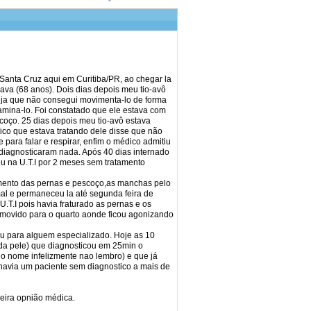
l Santa Cruz aqui em Curitiba/PR, ao chegar la
ava (68 anos). Dois dias depois meu tio-avô
 ja que não consegui movimenta-lo de forma
amina-lo. Foi constatado que ele estava com
oço. 25 dias depois meu tio-avô estava
co que estava tratando dele disse que não
para falar e respirar, enfim o médico admitiu
diagnosticaram nada. Após 40 dias internado
u na U.T.I por 2 meses sem tratamento
imento das pernas e pescoço,as manchas pelo
al e permaneceu la até segunda feira de
.T.I pois havia fraturado as pernas e os
removido para o quarto aonde ficou agonizando
u para alguem especializado. Hoje as 10
a pele) que diagnosticou em 25min o
jo nome infelizmente nao lembro) e que já
 havia um paciente sem diagnostico a mais de
eira opnião médica.