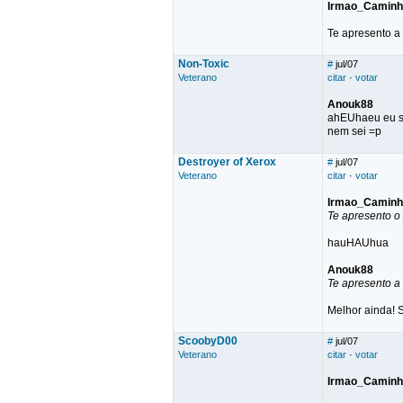
Irmao_Caminho
Te apresento a 
Non-Toxic
#
jul/07
Veterano
citar
·
votar
Anouk88
ahEUhaeu eu s
nem sei =p
Destroyer of Xerox
#
jul/07
Veterano
citar
·
votar
Irmao_Caminho
Te apresento o
hauHAUhua
Anouk88
Te apresento a 
Melhor ainda! S
ScoobyD00
#
jul/07
Veterano
citar
·
votar
Irmao_Caminho