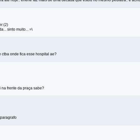
ra até hoje.. ehehe faz mais de uma década que estou no mesmo pediatra.. e acho q
r.
(2)
a... sinto muito... =\
 ctba onde fica esse hospital ae?
li na frente da praça sabe?
 paragrafo