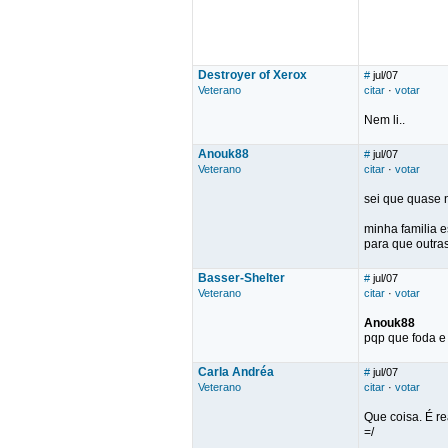
Destroyer of Xerox
#
jul/07
Veterano
citar
·
votar
Nem li..
Anouk88
#
jul/07
Veterano
citar
·
votar
sei que quase 
minha familia e
para que outra
Basser-Shelter
#
jul/07
Veterano
citar
·
votar
Anouk88
pqp que foda e 
Carla Andréa
#
jul/07
Veterano
citar
·
votar
Que coisa. É re
=/