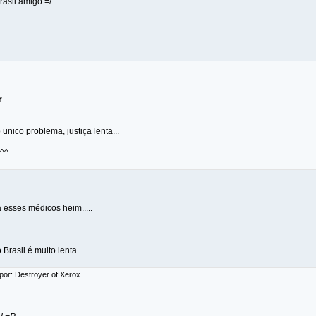
rasil amigo =/
r
 unico problema, justiça lenta...
^^
 esses médicos heim.....
 Brasil é muito lenta....
por: Destroyer of Xerox