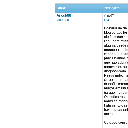
Autor
Mensagem
Anouk88
#
jul/07
Veterano
citar
Gostaria de de
Meu tio-avô foi
ele foi examin
ligou para min
alguma desde q
pneumonia e in
coberto de man
precisavamos no
que não sabia 
removeram-no p
diagnosticado.
Resumindo, meu
corpo aumentar
manhã. Retirara
braços em um ac
(ja que lhe ret
O médico respo
horas da manhã
tratamento das
havia tratamen
um mes.
Cuidado com o 