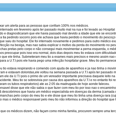
ixar um alerta para as pessoas que confiam 100% nos médicos.
 internado em fevereiro após ter passado muito mal na rua e foi levado ao Hospita
ado e diagnosticaram que ele havia passado mal devido a idade que ele se encontr
ha tia pedindo socorro pois ele achava que havia perdido o movimento do pescoço
ue saiu do hospital. Ele foi internado novamente e pedimos para outro médico ex
fecção na bexiga, mas nao sabia explicar o motivo da perda do movimento no pesc
chas pretas pelo corpo e não consegui mais movimentar a perna esquerda, o médi
s preocupar pois isso era normal, dois dias depois meu tio estava com dificuldade 
o que ele tinha. Submeteram meu tio a exames mais precisos e mesmo assim nao 
ara a U.T.I pois ele havia pego uma infecção hospitalar grave. Meu tio permanece
 tio estava respirando e comendo com ajuda de aparelhos e ja nao tinha o mov
am e estavam doloridas,ele voltou na semana passada a U.T.I após ter passado m
m ele da U.T.I pois o primo de um vereador importante precisava daquele leito na U
idente. Meu tio so sobrevivia por causa dos aparelhos da U.T.I e no entanto foi 
iraram os tubos respiratorios) ate as 2:05 da madrugada de hoje aonde faleceu.
nsavel disse que ele não sabia o que fazer com meu tio por isso nao o encaminho
 descobrimos que havia um médico especialista em doenças da derma (camada d
 manchas pelo corpo do meu tio e ele disse que meu tio tinha uma doença rara (cu
to mas o médico responsavel pelo meu tio não informou a direção do hospital que
que os médicos dizem, não façam como minha familia, procurem sempre uma terc