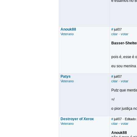
é estamos no B
Anouk88
#
jul/07
Veterano
citar
·
votar
Basser-Shelte
pois é, esse é o
eu sou menina 
Patys
#
jul/07
Veterano
citar
·
votar
Putz que merda
=/
o pior justiça no
Destroyer of Xerox
#
jul/07
· Editado 
Veterano
citar
·
votar
Anouk88