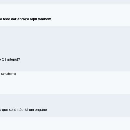
 o tedd dar abraço aqui tambem!
o OT inteiro!?
r: tamahome
 o que senti não foi um engano