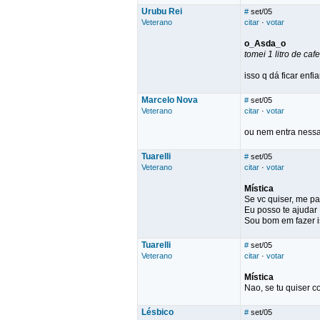
Urubu Rei
#
set/05
Veterano
citar
·
votar
o_Asda_o
tomei 1 litro de caf
isso q dá ficar en
Marcelo Nova
#
set/05
Veterano
citar
·
votar
ou nem entra nessas
Tuarelli
#
set/05
Veterano
citar
·
votar
Mística
Se vc quiser, me pa
Eu posso te ajudar ;
Sou bom em fazer i
Tuarelli
#
set/05
Veterano
citar
·
votar
Mística
Nao, se tu quiser 
Lésbico
#
set/05