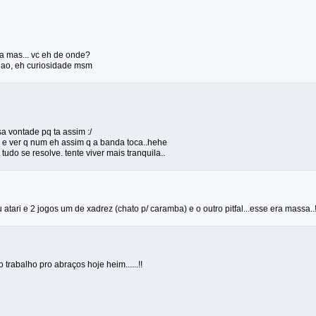
a mas... vc eh de onde?
nao, eh curiosidade msm
a vontade pq ta assim :/
ir e ver q num eh assim q a banda toca..hehe
tudo se resolve. tente viver mais tranquila..
atari e 2 jogos um de xadrez (chato p/ caramba) e o outro pitfal...esse era massa..!
 trabalho pro abraços hoje heim......!!