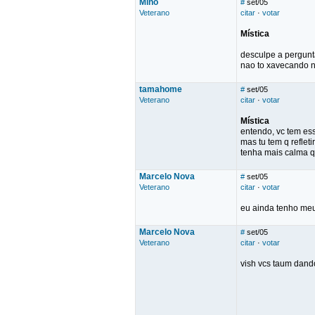
Mino
#
set/05
Veterano
citar
·
votar
Mística
desculpe a pergunt
nao to xavecando 
tamahome
#
set/05
Veterano
citar
·
votar
Mística
entendo, vc tem ess
mas tu tem q reflet
tenha mais calma q 
Marcelo Nova
#
set/05
Veterano
citar
·
votar
eu ainda tenho meu 
Marcelo Nova
#
set/05
Veterano
citar
·
votar
vish vcs taum dando