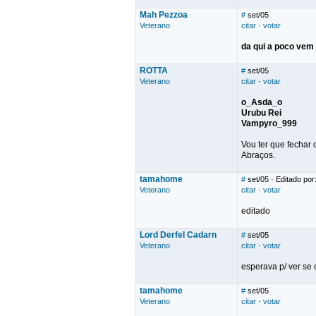
Mah Pezzoa
#
set/05
Veterano
citar
·
votar
da qui a poco vem
ROTTA
#
set/05
Veterano
citar
·
votar
o_Asda_o
Urubu Rei
Vampyro_999
Vou ter que fechar 
Abraços.
tamahome
#
set/05
· Editado po
Veterano
citar
·
votar
editado
Lord Derfel Cadarn
#
set/05
Veterano
citar
·
votar
esperava p/ ver se
tamahome
#
set/05
Veterano
citar
·
votar