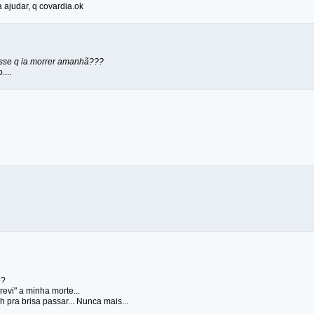
 ajudar, q covardia.ok
tisse q ia morrer amanhã???
....
o?
revi" a minha morte...
eh pra brisa passar... Nunca mais...