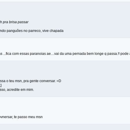
eh pra brisa passar
fiando panguões no parreco, vive chapada
 ...fica com essas paranoias ae....vai da uma pernada bem longe q passa.!! pode a
ssa o teu msn, pra gente conversar. =D
]
sso, acredite em mim.
covnersar, te passo meu msn