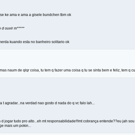
disse ke ama e ama a gisele bundchen tbm ok
 d ouvir m*****
erda kuando esta no banheiro solitario ok
mas naum de qlqr coisa, tu tem q fazer uma coisa q tu se sinta bem e feliz, tem q cur
ra t agradar...na verdad nao gosto d nada do q vc falo lah...
 d jogar tudo pro alto...eh mt responsabilidade!!!mt cobrança entende??eu jah s
ge mais um pokin...