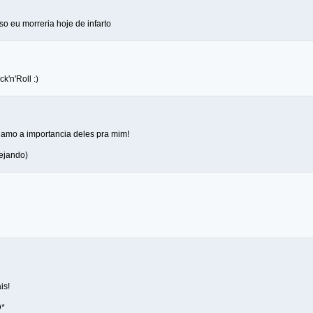
o eu morreria hoje de infarto
k'n'Roll :)
u amo a importancia deles pra mim!
ejando)
is!
D*