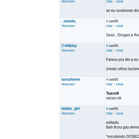
Veterano
citar
·
votar
se eu soubesse diss
_natalia_
#
set/05
Veterano
citar
·
votar
Sexo , Drogas e Roc
Coldplay
#
set/05
Veterano
citar
·
votar
Falava pra tds q e
(modo olhos lacrim
tamahome
#
set/05
Veterano
citar
·
votar
Tuarelli
vacuo.ok
labibo_girl
#
set/05
Veterano
citar
·
votar
editado
Bah ficou gay dema
*escutando DOSE