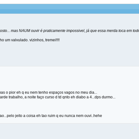
to... mas NAUM ouvir é praticamente impossivel, já que essa merda toca em todo 
o um valvulado. vizinhos, tremei!!!!
.mas o pior eh q eu nem tenho espaços vagos no meu dia...
arde trabalho, a noite faço curso d td qnto eh diabo a 4...dps durmo...
ao...pelo jeito a coisa eh tao ruim q eu nunca nem ouvi..hehe