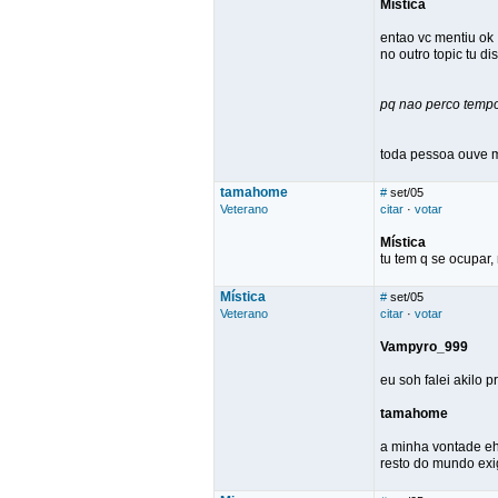
Mística
entao vc mentiu ok
no outro topic tu 
pq nao perco tempo
toda pessoa ouve m
tamahome
#
set/05
Veterano
citar
·
votar
Mística
tu tem q se ocupar, 
Mística
#
set/05
Veterano
citar
·
votar
Vampyro_999
eu soh falei akilo p
tamahome
a minha vontade eh
resto do mundo exi