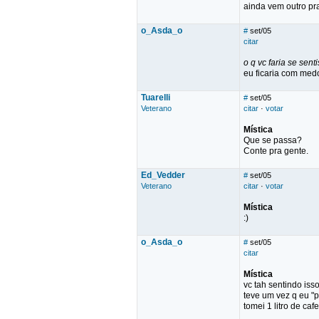
ainda vem outro pra
o_Asda_o
#
set/05
citar
o q vc faria se sen
eu ficaria com medo
Tuarelli
#
set/05
Veterano
citar
·
votar
Mística
Que se passa?
Conte pra gente.
Ed_Vedder
#
set/05
Veterano
citar
·
votar
Mística
:)
o_Asda_o
#
set/05
citar
Mística
vc tah sentindo iss
teve um vez q eu "p
tomei 1 litro de caf