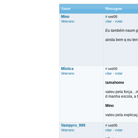
Autor
Mensagem
Mino
#
set/05
Veterano
citar
·
votar
Eu também naum gos
ainda bem q eu tenh
Mística
#
set/05
Veterano
citar
·
votar
tamahome
valeu pela força...
d manha escola, a t
Mino
valeu pela explicaç
Vampyro_999
#
set/05
Veterano
citar
·
votar