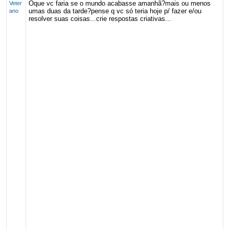
Oque vc faria se o mundo acabasse amanhã?mais ou menos
Veter
umas duas da tarde?pense q vc só teria hoje p/ fazer e/ou
ano
resolver suas coisas...crie respostas criativas...