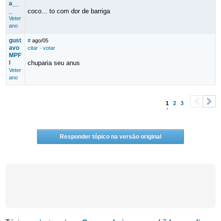
a__
_
coco... to com dor de barriga
Veter
ano
gust
#
ago/05
avo
citar
·
votar
MPF
I
chuparia seu anus
Veter
ano
1
2
3
<
>
Responder tópico na versão original