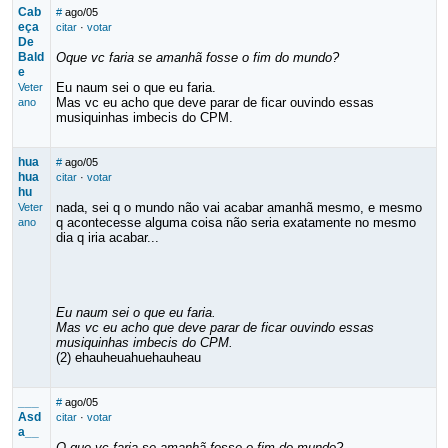
Cab
#
ago/05
eça
citar
·
votar
De
Bald
Oque vc faria se amanhã fosse o fim do mundo?
e
Eu naum sei o que eu faria.
Veter
Mas vc eu acho que deve parar de ficar ouvindo essas
ano
musiquinhas imbecis do CPM.
hua
#
ago/05
hua
citar
·
votar
hu
nada, sei q o mundo não vai acabar amanhã mesmo, e mesmo
Veter
q acontecesse alguma coisa não seria exatamente no mesmo
ano
dia q iria acabar...
Eu naum sei o que eu faria.
Mas vc eu acho que deve parar de ficar ouvindo essas
musiquinhas imbecis do CPM.
(2) ehauheuahuehauheau
___
#
ago/05
Asd
citar
·
votar
a__
_
O que vc faria se amanhã fosse o fim do mundo?