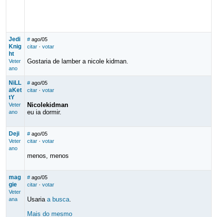
Jedi
#
ago/05
Knig
citar
·
votar
ht
Gostaria de lamber a nicole kidman.
Veter
ano
NiLL
#
ago/05
aKet
citar
·
votar
tY
Nicolekidman
Veter
eu ia dormir.
ano
Deji
#
ago/05
Veter
citar
·
votar
ano
menos, menos
mag
#
ago/05
gie
citar
·
votar
Veter
Usaria
a busca
.
ana
Mais do mesmo