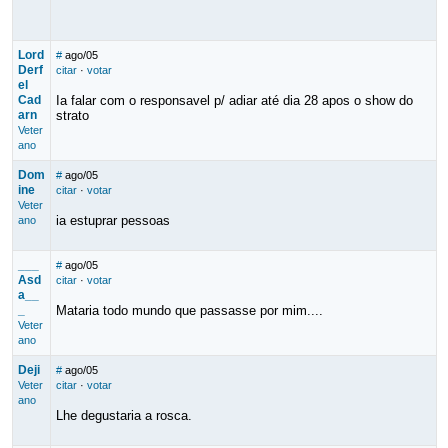
Lord
#
ago/05
Derf
citar
·
votar
el
Cad
Ia falar com o responsavel p/ adiar até dia 28 apos o show do
arn
strato
Veter
ano
Dom
#
ago/05
ine
citar
·
votar
Veter
ia estuprar pessoas
ano
___
#
ago/05
Asd
citar
·
votar
a__
_
Mataria todo mundo que passasse por mim....
Veter
ano
Deji
#
ago/05
Veter
citar
·
votar
ano
Lhe degustaria a rosca.