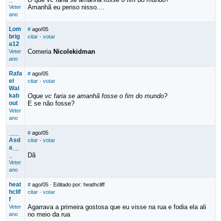
Amanhã eu penso nisso....
Veter
ano
Lom
#
ago/05
brig
citar
·
votar
a12
Comeria
Nicolekidman
Veter
ano
Rafa
#
ago/05
el
citar
·
votar
Wal
kab
Oque vc faria se amanhã fosse o fim do mundo?
out
E se não fosse?
Veter
ano
___
#
ago/05
Asd
citar
·
votar
a__
_
Dã
Veter
ano
heat
#
ago/05
· Editado por: heathcliff
hclif
citar
·
votar
f
Agarrava a primeira gostosa que eu visse na rua e fodia ela ali
Veter
no meio da rua
ano