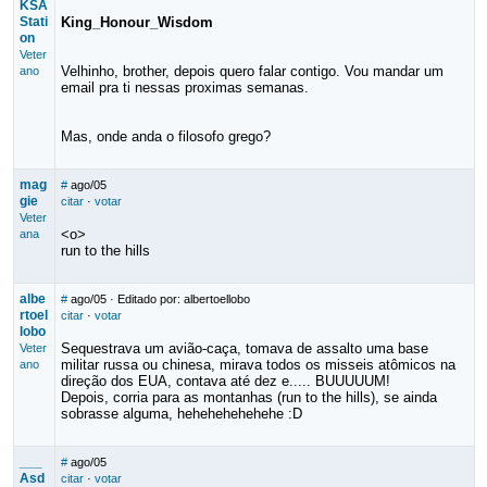
KSA
Stati
King_Honour_Wisdom
on
Veter
Velhinho, brother, depois quero falar contigo. Vou mandar um
ano
email pra ti nessas proximas semanas.
Mas, onde anda o filosofo grego?
mag
#
ago/05
gie
citar
·
votar
Veter
<o>
ana
run to the hills
albe
#
ago/05
· Editado por: albertoellobo
rtoel
citar
·
votar
lobo
Sequestrava um avião-caça, tomava de assalto uma base
Veter
militar russa ou chinesa, mirava todos os misseis atômicos na
ano
direção dos EUA, contava até dez e..... BUUUUUM!
Depois, corria para as montanhas (run to the hills), se ainda
sobrasse alguma, hehehehehehehe :D
___
#
ago/05
Asd
citar
·
votar