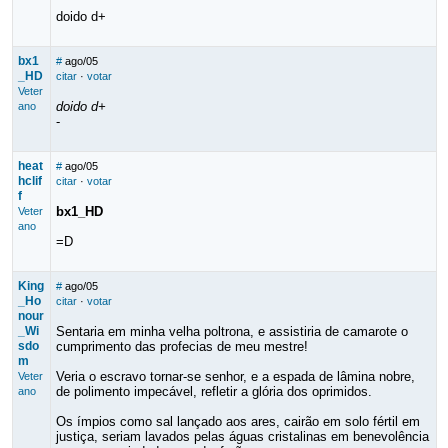
doido d+
bx1
#
ago/05
_HD
citar
·
votar
Veter
doido d+
ano
-
heat
#
ago/05
hclif
citar
·
votar
f
bx1_HD
Veter
ano
=D
King
#
ago/05
_Ho
citar
·
votar
nour
_Wi
Sentaria em minha velha poltrona, e assistiria de camarote o
sdo
cumprimento das profecias de meu mestre!
m
Veria o escravo tornar-se senhor, e a espada de lâmina nobre,
Veter
de polimento impecável, refletir a glória dos oprimidos.
ano
Os ímpios como sal lançado aos ares, cairão em solo fértil em
justiça, seriam lavados pelas águas cristalinas em benevolência