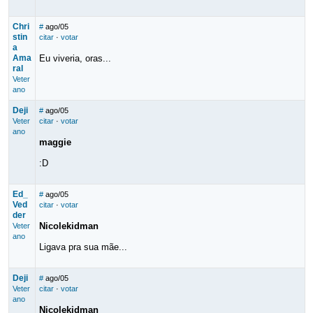
Chri
#
ago/05
stin
citar
·
votar
a
Ama
Eu viveria, oras...
ral
Veter
ano
Deji
#
ago/05
Veter
citar
·
votar
ano
maggie
:D
Ed_
#
ago/05
Ved
citar
·
votar
der
Nicolekidman
Veter
ano
Ligava pra sua mãe...
Deji
#
ago/05
Veter
citar
·
votar
ano
Nicolekidman