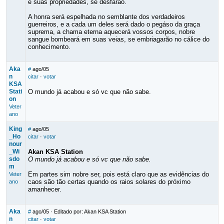
e suas propriedades, se desfarão.
A honra será espelhada no semblante dos verdadeiros
guerreiros, e a cada um deles será dado o pegáso da graça
suprema, a chama eterna aquecerá vossos corpos, nobre
sangue bombeará em suas veias, se embriagarão no cálice do
conhecimento.
Aka
#
ago/05
n
citar
·
votar
KSA
Stati
O mundo já acabou e só vc que não sabe.
on
Veter
ano
King
#
ago/05
_Ho
citar
·
votar
nour
_Wi
Akan KSA Station
sdo
O mundo já acabou e só vc que não sabe.
m
Em partes sim nobre ser, pois está claro que as evidências do
Veter
caos são tão certas quando os raios solares do próximo
ano
amanhecer.
Aka
#
ago/05
· Editado por: Akan KSA Station
n
citar
·
votar