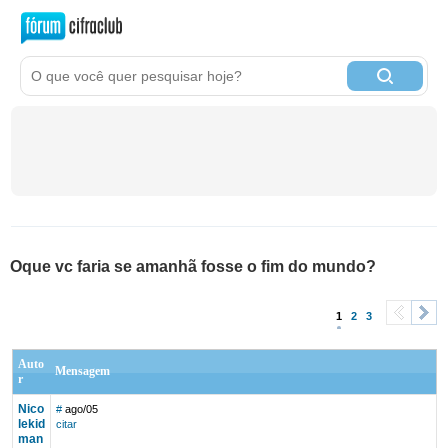
Oque vc faria se amanhã fosse o fim do mundo?
1
2
3
<
>
Auto
Mensagem
r
Nico
#
ago/05
lekid
citar
man