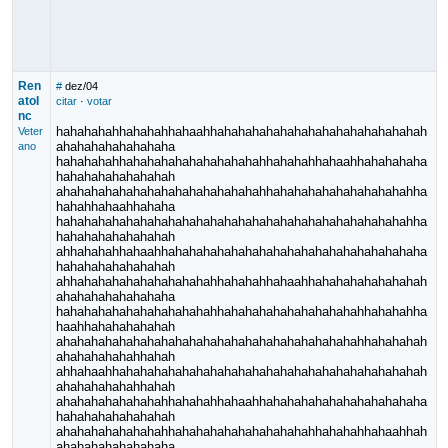
Ren
#
dez/04
atoI
citar
·
votar
nc
hahahahahhahahahhahaahhahahahahahahahahahahahahahahah
Veter
ahahahahahahahaha
ano
hahahahahhahahahahahahahahahahhahahahhahaahhahahahaha
hahahahahahahahah
ahahahahahahahahahahahahahahahhahahahahahahahahahahha
hahahhahaahhahaha
hahahahahahahahahahahahahahahahahahahahahahahahahahha
hahahahahahahahah
ahhahahahhahaahhahahahahahahahahahahahahahahahahahaha
hahahahahahahahah
ahhahahahahahahahahahahhahahahhahaahhahahahahahahahah
ahahahahahahahaha
hahahahahahahahahahahahhahahahahahahahahahahhahahahha
haahhahahahahahah
ahahahahahahahahahahahahahahahahahahahahahahhahahahah
ahahahahahahhahah
ahhahaahhahahahahahahahahahahahahahahahahahahahahahah
ahahahahahahhahah
ahahahahahahahahhahahahhahaahhahahahahahahahahahahaha
hahahahahahahahah
ahahahahahahahahhahahahahahahahahahahhahahahhahaahhah
ahahahahahahahaha