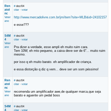
Ren
#
dez/04
atoI
citar
·
votar
nc
http://www.mercadolivre.com.br/jm/item?site=MLB&id=24102157
Veter
ano
e esse???
S4M
#
dez/04
4
citar
·
votar
Veter
Pra dizer a verdade, esse ampli eh muito ruim cara.
ano
Tem 10W, eh mto pequeno, a caixa deve ser de 6''... muito ruim
mesmo.
por isso q eh muito barato. eh amplificador de criança.
e essa distorção q diz q vem... deve ser um som péssimo!
Ren
#
dez/04
atoI
citar
·
votar
nc
recomenda um amplificador awe,de qualquer marca,que seja
Veter
barato e aguente um pedal boss
ano
S4M
#
dez/04
4
citar
·
votar