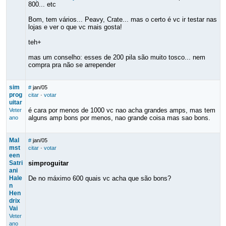
800... etc
Bom, tem vários... Peavy, Crate... mas o certo é vc ir testar nas
lojas e ver o que vc mais gosta!
teh+
mas um conselho: esses de 200 pila são muito tosco... nem
compra pra não se arrepender
sim
#
jan/05
prog
citar
·
votar
uitar
é cara por menos de 1000 vc nao acha grandes amps, mas tem
Veter
alguns amp bons por menos, nao grande coisa mas sao bons.
ano
Mal
#
jan/05
mst
citar
·
votar
een
Satri
simproguitar
ani
Hale
De no máximo 600 quais vc acha que são bons?
n
Hen
drix
Vai
Veter
ano