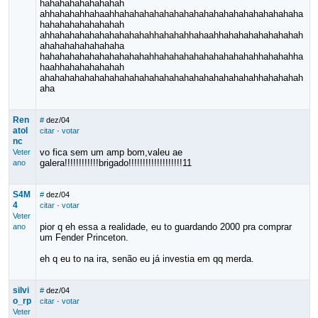
hahahahahahahahah
ahhahahahhahaahhahahahahahahahahahahahahahahahahahaha
hahahahahahahahah
ahhahahahahahahahahahahhahahahhahaahhahahahahahahahah
ahahahahahahahaha
hahahahahahahahahahahahhahahahahahahahahahahhahahahha
haahhahahahahahah
ahahahahahahahahahahahahahahahahahahahahahahhahahahah
aha
Ren
#
dez/04
atoI
citar
·
votar
nc
vo fica sem um amp bom,valeu ae
Veter
galera!!!!!!!!!!!!brigado!!!!!!!!!!!!!!!!!!!11
ano
S4M
#
dez/04
4
citar
·
votar
Veter
pior q eh essa a realidade, eu to guardando 2000 pra comprar
ano
um Fender Princeton.
eh q eu to na ira, senão eu já investia em qq merda.
silvi
#
dez/04
o_rp
citar
·
votar
Veter