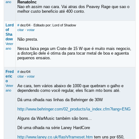
RenatoInc
ano
Nao eh assim nao cara. Vai atras dos Peavey Rage que sao o
melhor custo beneficio até 400 conto.
Lord
#
dez/04
· Editado por: Lord of Shadow
of
citar
·
votar
Sha
dow
Não presta.
Veter
Nessa faixa pega um Crate de 15 W que é muito mais negocio,
ano
a distorção dele é otima da para tocar metal de boa e aguenta
pequenos ensaios.
Fred
#
dez/04
eric
citar
·
votar
o
Ae cara, tem vários abaixo de 1000 que quebram o galho e
Veter
dependendo como você regular, eles ficam mto bons até.
ano
Dá uma olhada nas linhas da Behringer de 30W
http://www.behringer.com/02_products/ia_index.cfm?lang=ENG
Alguns da WarMusic também são bons...
Dê uma olhada na série Laney HardCore
http://www.laney.co.uk/flash/frameset.htm
tem uns por 650,