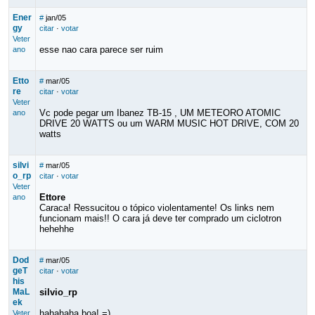
Ener
#
jan/05
gy
citar
·
votar
Veter
esse nao cara parece ser ruim
ano
Etto
#
mar/05
re
citar
·
votar
Veter
Vc pode pegar um Ibanez TB-15 , UM METEORO ATOMIC
ano
DRIVE 20 WATTS ou um WARM MUSIC HOT DRIVE, COM 20
watts
silvi
#
mar/05
o_rp
citar
·
votar
Veter
Ettore
ano
Caraca! Ressucitou o tópico violentamente! Os links nem
funcionam mais!! O cara já deve ter comprado um ciclotron
hehehhe
Dod
#
mar/05
geT
citar
·
votar
his
MaL
silvio_rp
ek
hahahaha boa! =)
Veter