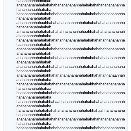
hahahahahahahahah
ahahahahahahahahahahahahahahahhahahahahahahahahahahha
hahahhahaahhahaha
hahahahahahahahahahahahahahahahahahahahahahahahahahha
hahahahahahahahah
ahhahahahhahaahhahahahahahahahahahahahahahahahahahaha
hahahahahahahahah
ahhahahahahahahahahahahhahahahhahaahhahahahahahahahah
ahahahahahahahaha
hahahahahahahahahahahahhahahahahahahahahahahhahahahha
haahhahahahahahah
ahahahahahahahahahahahahahahahahahahahahahahhahahahah
ahahahahahahhahah
ahhahaahhahahahahahahahahahahahahahahahahahahahahahah
ahahahahahahhahah
ahahahahahahahahhahahahhahaahhahahahahahahahahahahaha
hahahahahahahahah
ahahahahahahahahhahahahahahahahahahahhahahahhahaahhah
ahahahahahahahaha
hahahahahahahahahahahahahahahahahahahhahahahahahahaha
hahahhahahahhahaa
hhahahahahahahahahahahahahahahahahahahahahahahahahaha
hahahhahahahahaha
hahahahahhahahahhahaahhahahahahahahahahahahahahahahah
ahahahahahahahaha
hahahahahhahahahahahahahahahahhahahahhahaahhahahahaha
hahahahahahahahah
ahahahahahahahahahahahahahahahhahahahahahahahahahahha
hahahhahaahhahaha
hahahahahahahahahahahahahahahahahahahahahahahahahahha