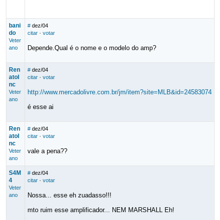
bani
#
dez/04
do
citar
·
votar
Veter
Depende.Qual é o nome e o modelo do amp?
ano
Ren
#
dez/04
atoI
citar
·
votar
nc
http://www.mercadolivre.com.br/jm/item?site=MLB&id=24583074
Veter
ano
é esse ai
Ren
#
dez/04
atoI
citar
·
votar
nc
vale a pena??
Veter
ano
S4M
#
dez/04
4
citar
·
votar
Veter
Nossa... esse eh zuadasso!!!
ano
mto ruim esse amplificador... NEM MARSHALL Eh!