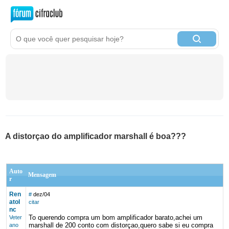
A distorçao do amplificador marshall é boa???
Auto
Mensagem
r
Ren
#
dez/04
atoI
citar
nc
To querendo compra um bom amplificador barato,achei um
Veter
marshall de 200 conto com distorçao,quero sabe si eu compra
ano