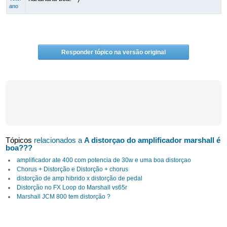
ano
Responder tópico na versão original
Tópicos
relacionados a
A distorçao do amplificador marshall é
boa???
amplificador ate 400 com potencia de 30w e uma boa distorçao
Chorus + Distorção e Distorção + chorus
distorção de amp hibrido x distorção de pedal
Distorção no FX Loop do Marshall vs65r
Marshall JCM 800 tem distorção ?