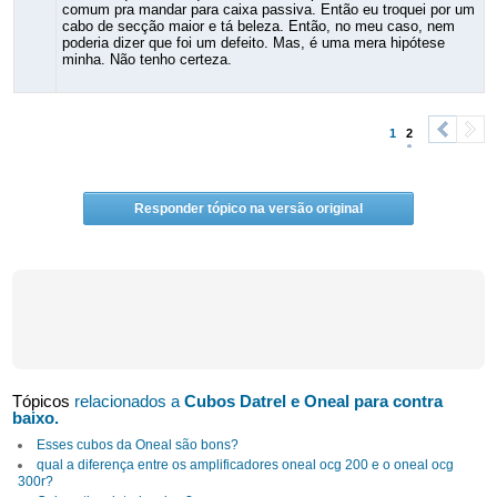
comum pra mandar para caixa passiva. Então eu troquei por um
cabo de secção maior e tá beleza. Então, no meu caso, nem
poderia dizer que foi um defeito. Mas, é uma mera hipótese
minha. Não tenho certeza.
1
2
<
>
Responder tópico na versão original
Tópicos
relacionados a
Cubos Datrel e Oneal para contra
baixo.
Esses cubos da Oneal são bons?
qual a diferença entre os amplificadores oneal ocg 200 e o oneal ocg
300r?