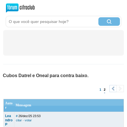
Cubos Datrel e Oneal para contra baixo.
1
2
<
>
Auto
Mensagem
r
Lea
#
26/dez/25 23:53
ndro
citar
·
votar
P