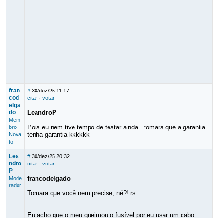
fran
#
30/dez/25 11:17
cod
citar
·
votar
elga
do
LeandroP
Mem
Pois eu nem tive tempo de testar ainda.. tomara que a garantia
bro
tenha garantia kkkkkk
Nova
to
Lea
#
30/dez/25 20:32
ndro
citar
·
votar
P
francodelgado
Mode
rador
Tomara que você nem precise, né?! rs
Eu acho que o meu queimou o fusível por eu usar um cabo