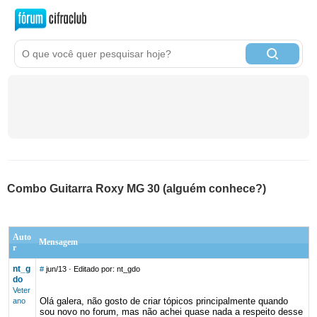
Combo Guitarra Roxy MG 30 (alguém conhece?)
Auto
Mensagem
r
nt_g
#
jun/13
· Editado por: nt_gdo
do
Veter
Olá galera, não gosto de criar tópicos principalmente quando
ano
sou novo no forum, mas não achei quase nada a respeito desse