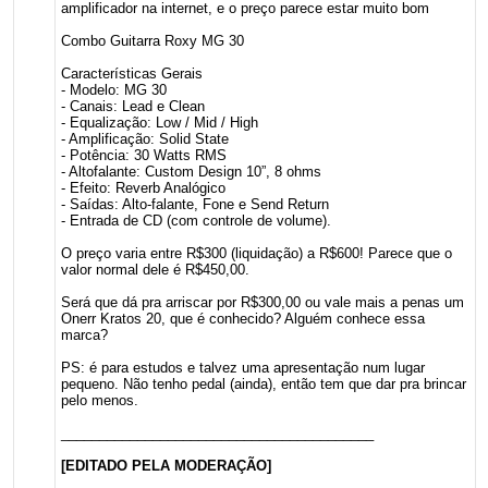
amplificador na internet, e o preço parece estar muito bom
Combo Guitarra Roxy MG 30
Características Gerais
- Modelo: MG 30
- Canais: Lead e Clean
- Equalização: Low / Mid / High
- Amplificação: Solid State
- Potência: 30 Watts RMS
- Altofalante: Custom Design 10”, 8 ohms
- Efeito: Reverb Analógico
- Saídas: Alto-falante, Fone e Send Return
- Entrada de CD (com controle de volume).
O preço varia entre R$300 (liquidação) a R$600! Parece que o
valor normal dele é R$450,00.
Será que dá pra arriscar por R$300,00 ou vale mais a penas um
Onerr Kratos 20, que é conhecido? Alguém conhece essa
marca?
PS: é para estudos e talvez uma apresentação num lugar
pequeno. Não tenho pedal (ainda), então tem que dar pra brincar
pelo menos.
_________________________________________
[EDITADO PELA MODERAÇÃO]