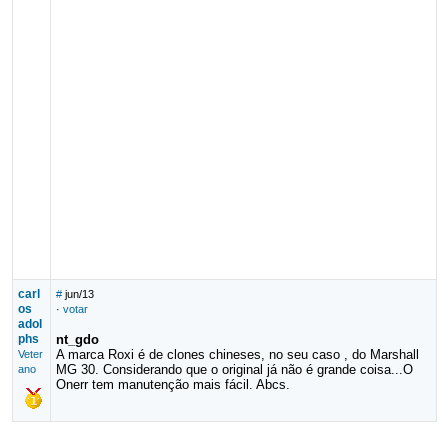
carl
#
jun/13
os
·
votar
adol
phs
nt_gdo
A marca Roxi é de clones chineses, no seu caso , do Marshall
Veter
MG 30. Considerando que o original já não é grande coisa...O
ano
Onerr tem manutenção mais fácil. Abcs.