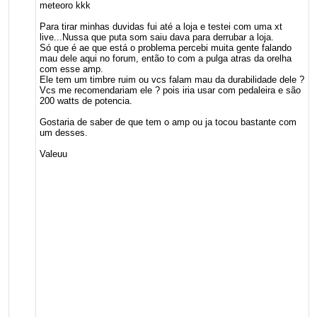
meteoro kkk
Para tirar minhas duvidas fui até a loja e testei com uma xt
live...Nussa que puta som saiu dava para derrubar a loja.
Só que é ae que está o problema percebi muita gente falando
mau dele aqui no forum, então to com a pulga atras da orelha
com esse amp.
Ele tem um timbre ruim ou vcs falam mau da durabilidade dele ?
Vcs me recomendariam ele ? pois iria usar com pedaleira e são
200 watts de potencia.
Gostaria de saber de que tem o amp ou ja tocou bastante com
um desses.
Valeuu