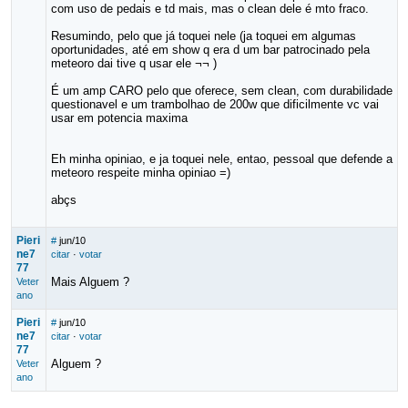
com uso de pedais e td mais, mas o clean dele é mto fraco.
Resumindo, pelo que já toquei nele (ja toquei em algumas
oportunidades, até em show q era d um bar patrocinado pela
meteoro dai tive q usar ele ¬¬ )
É um amp CARO pelo que oferece, sem clean, com durabilidade
questionavel e um trambolhao de 200w que dificilmente vc vai
usar em potencia maxima
Eh minha opiniao, e ja toquei nele, entao, pessoal que defende a
meteoro respeite minha opiniao =)
abçs
Pieri
#
jun/10
ne7
citar
·
votar
77
Mais Alguem ?
Veter
ano
Pieri
#
jun/10
ne7
citar
·
votar
77
Alguem ?
Veter
ano