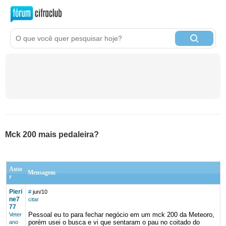
Mck 200 mais pedaleira?
Auto
Mensagem
r
Pieri
#
jun/10
ne7
citar
77
Pessoal eu to para fechar negócio em um mck 200 da Meteoro,
Veter
porém usei o busca e vi que sentaram o pau no coitado do
ano