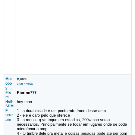
Mot
#
jun/10
obo
citar
·
votar
y
Fro
Pierine777
m
Hell-
hey man
SDM
F
1 - a durabilidade é um ponto mto fraco desse amp.
2 - ele é caro pelo que oferece
Veter
3 - a menos q vc toque em estadios, 200w nao serao
ano
necessarios. Principalmente se tocar em lugares onde se pode
microfonar o amp.
4 - O timbre dele pra metal e coisas pesadas pode até ser bom