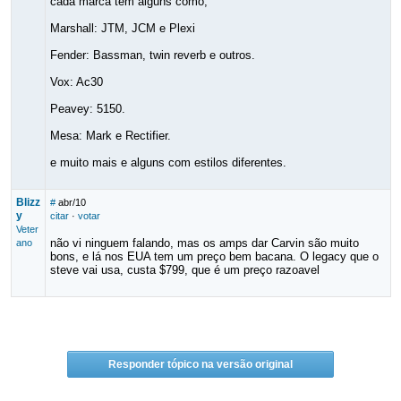
cada marca tem alguns como,
Marshall: JTM, JCM e Plexi
Fender: Bassman, twin reverb e outros.
Vox: Ac30
Peavey: 5150.
Mesa: Mark e Rectifier.
e muito mais e alguns com estilos diferentes.
Blizz
#
abr/10
y
citar
·
votar
Veter
não vi ninguem falando, mas os amps dar Carvin são muito
ano
bons, e lá nos EUA tem um preço bem bacana. O legacy que o
steve vai usa, custa $799, que é um preço razoavel
Responder tópico na versão original