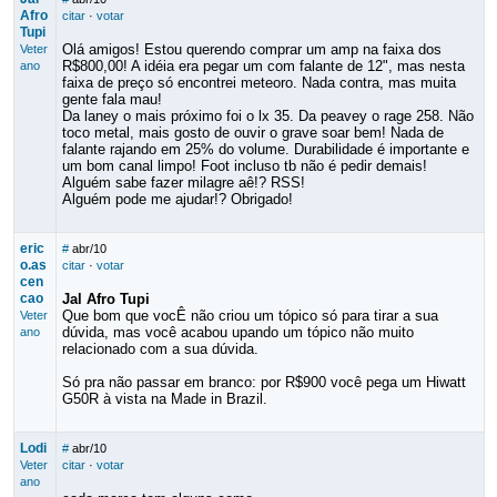
Afro
citar
·
votar
Tupi
Olá amigos! Estou querendo comprar um amp na faixa dos
Veter
R$800,00! A idéia era pegar um com falante de 12", mas nesta
ano
faixa de preço só encontrei meteoro. Nada contra, mas muita
gente fala mau!
Da laney o mais próximo foi o lx 35. Da peavey o rage 258. Não
toco metal, mais gosto de ouvir o grave soar bem! Nada de
falante rajando em 25% do volume. Durabilidade é importante e
um bom canal limpo! Foot incluso tb não é pedir demais!
Alguém sabe fazer milagre aê!? RSS!
Alguém pode me ajudar!? Obrigado!
eric
#
abr/10
o.as
citar
·
votar
cen
cao
Jal Afro Tupi
Que bom que vocÊ não criou um tópico só para tirar a sua
Veter
dúvida, mas você acabou upando um tópico não muito
ano
relacionado com a sua dúvida.
Só pra não passar em branco: por R$900 você pega um Hiwatt
G50R à vista na Made in Brazil.
Lodi
#
abr/10
Veter
citar
·
votar
ano