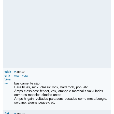
wisk
#
abr/10
eria
citar
·
votar
Veter
basicamente são:
ano
Para blues, rock, classic rock, hard rock, pop, etc...
Amps classicos: fender, vox, orange e marshalls valvulados
como os modelos citados antes
Amps hi-gain: voltados para sons pesados como mesa boogie,
soldano, alguns peavey, etc...
Jal
#
abr/10