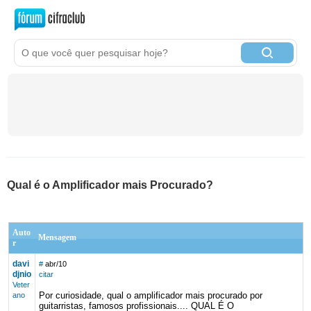
Qual é o Amplificador mais Procurado?
Auto
Mensagem
r
davi
#
abr/10
djnio
citar
Veter
Por curiosidade, qual o amplificador mais procurado por
ano
guitarristas, famosos profissionais.... QUAL É O