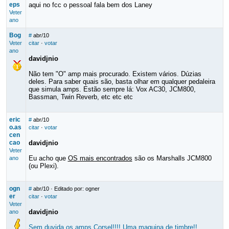
eps
aqui no fcc o pessoal fala bem dos Laney
Veter
ano
Bog
#
abr/10
Veter
citar
·
votar
ano
davidjnio
Não tem "O" amp mais procurado. Existem vários. Dúzias
deles. Para saber quais são, basta olhar em qualquer pedaleira
que simula amps. Estão sempre lá: Vox AC30, JCM800,
Bassman, Twin Reverb, etc etc etc
eric
#
abr/10
o.as
citar
·
votar
cen
cao
davidjnio
Veter
Eu acho que
OS mais encontrados
são os Marshalls JCM800
ano
(ou Plexi).
ogn
#
abr/10
· Editado por: ogner
er
citar
·
votar
Veter
davidjnio
ano
Sem duvida os amps Corsel!!!! Uma maquina de timbre!!