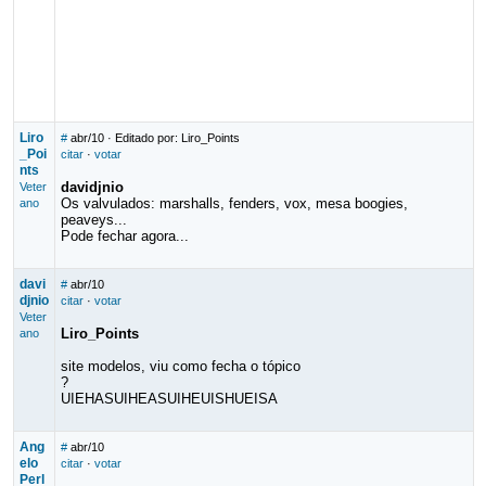
Liro
#
abr/10
· Editado por: Liro_Points
_Poi
citar
·
votar
nts
davidjnio
Veter
Os valvulados: marshalls, fenders, vox, mesa boogies,
ano
peaveys...
Pode fechar agora...
davi
#
abr/10
djnio
citar
·
votar
Veter
Liro_Points
ano
site modelos, viu como fecha o tópico
?
UIEHASUIHEASUIHEUISHUEISA
Ang
#
abr/10
elo
citar
·
votar
Perl