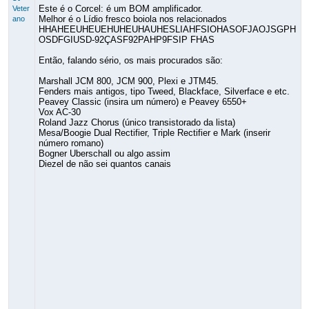
Este é o Corcel: é um BOM amplificador.
Veter
Melhor é o Lídio fresco boiola nos relacionados
ano
HHAHEEUHEUEHUHEUHAUHESLIAHFSIOHASOFJAOJSGPH
OSDFGIUSD-92ÇASF92PAHP9FSIP FHAS
Então, falando sério, os mais procurados são:
Marshall JCM 800, JCM 900, Plexi e JTM45.
Fenders mais antigos, tipo Tweed, Blackface, Silverface e etc.
Peavey Classic (insira um número) e Peavey 6550+
Vox AC-30
Roland Jazz Chorus (único transistorado da lista)
Mesa/Boogie Dual Rectifier, Triple Rectifier e Mark (inserir
número romano)
Bogner Uberschall ou algo assim
Diezel de não sei quantos canais