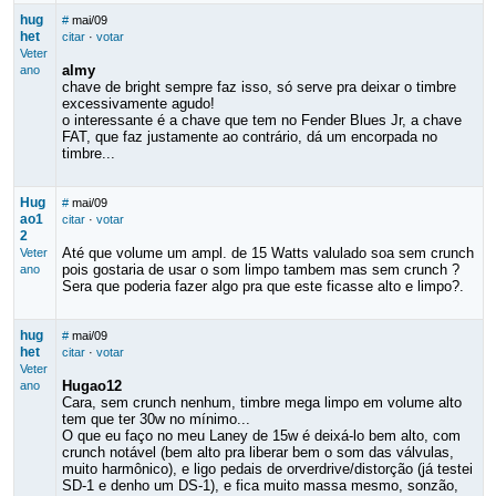
hug
#
mai/09
het
citar
·
votar
Veter
almy
ano
chave de bright sempre faz isso, só serve pra deixar o timbre
excessivamente agudo!
o interessante é a chave que tem no Fender Blues Jr, a chave
FAT, que faz justamente ao contrário, dá um encorpada no
timbre...
Hug
#
mai/09
ao1
citar
·
votar
2
Até que volume um ampl. de 15 Watts valulado soa sem crunch
Veter
pois gostaria de usar o som limpo tambem mas sem crunch ?
ano
Sera que poderia fazer algo pra que este ficasse alto e limpo?.
hug
#
mai/09
het
citar
·
votar
Veter
Hugao12
ano
Cara, sem crunch nenhum, timbre mega limpo em volume alto
tem que ter 30w no mínimo...
O que eu faço no meu Laney de 15w é deixá-lo bem alto, com
crunch notável (bem alto pra liberar bem o som das válvulas,
muito harmônico), e ligo pedais de orverdrive/distorção (já testei
SD-1 e denho um DS-1), e fica muito massa mesmo, sonzão,