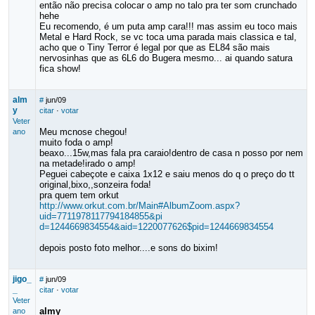
então não precisa colocar o amp no talo pra ter som crunchado
hehe
Eu recomendo, é um puta amp cara!!! mas assim eu toco mais
Metal e Hard Rock, se vc toca uma parada mais classica e tal,
acho que o Tiny Terror é legal por que as EL84 são mais
nervosinhas que as 6L6 do Bugera mesmo... ai quando satura
fica show!
alm
#
jun/09
y
citar
·
votar
Veter
Meu mcnose chegou!
ano
muito foda o amp!
beaxo...15w,mas fala pra caraio!dentro de casa n posso por nem
na metade!irado o amp!
Peguei cabeçote e caixa 1x12 e saiu menos do q o preço do tt
original,bixo,,sonzeira foda!
pra quem tem orkut
http://www.orkut.com.br/Main#AlbumZoom.aspx?
uid=7711978117794184855&pi
d=1244669834554&aid=1220077626$pid=1244669834554
depois posto foto melhor....e sons do bixim!
jigo_
#
jun/09
_
citar
·
votar
Veter
almy
ano