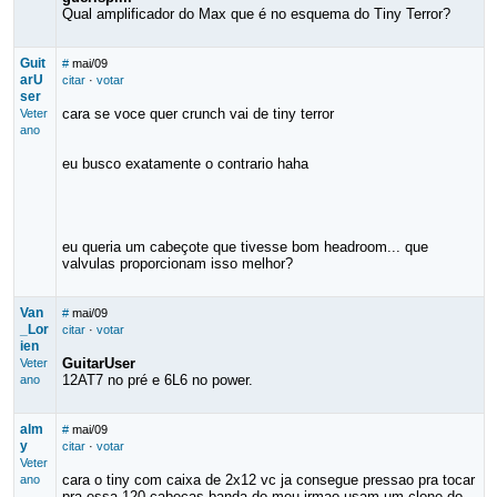
Qual amplificador do Max que é no esquema do Tiny Terror?
Guit
#
mai/09
arU
citar
·
votar
ser
cara se voce quer crunch vai de tiny terror
Veter
ano
eu busco exatamente o contrario haha
eu queria um cabeçote que tivesse bom headroom... que
valvulas proporcionam isso melhor?
Van
#
mai/09
_Lor
citar
·
votar
ien
GuitarUser
Veter
12AT7 no pré e 6L6 no power.
ano
alm
#
mai/09
y
citar
·
votar
Veter
cara o tiny com caixa de 2x12 vc ja consegue pressao pra tocar
ano
pra essa 120 cabeças,banda do meu irmao usam um clone do