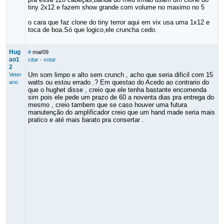
tiny 2x12 e fazem show grande com volume no maximo no 5
o cara que faz clone do tiny terror aqui em vix usa uma 1x12 e
toca de boa.Só que logico,ele cruncha cedo.
Hug
#
mai/09
ao1
citar
·
votar
2
Um som limpo e alto sem crunch , acho que seria dificil com 15
Veter
watts ou estou errado .? Em questao do Acedo ao contrario do
ano
que o hughet disse , creio que ele tenha bastante encomenda
sim pois ele pede um prazo de 60 a noventa dias pra entrega do
mesmo , creio tambem que se caso houver uma futura
manutenção do amplificador creio que um hand made seria mais
pratico e até mais barato pra consertar .