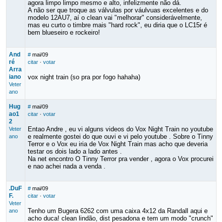
agora limpo limpo mesmo e alto, infelizmente não dá.
A não ser que troque as válvulas por váulvuas excelentes e do
modelo 12AU7, aí o clean vai "melhorar" considerávelmente,
mas eu curto o timbre mais "hard rock", eu diria que o LC15r é
bem blueseiro e rockeiro!
And
#
mai/09
ré
citar
·
votar
Arra
iano
vox night train (so pra por fogo hahaha)
Veter
ano
Hug
#
mai/09
ao1
citar
·
votar
2
Entao Andre , eu vi alguns videos do Vox Night Train no youtube
Veter
e realmente gostei do que ouvi e vi pelo youtube . Sobre o Tinny
ano
Terror e o Vox eu iria de Vox Night Train mas acho que deveria
testar os dois lado a lado antes .
Na net encontro O Tinny Terror pra vender , agora o Vox procurei
e nao achei nada a venda .
.DuF
#
mai/09
F.
citar
·
votar
Veter
Tenho um Bugera 6262 com uma caixa 4x12 da Randall aqui e
ano
acho duca! clean lindão, dist pesadona e tem um modo "crunch"