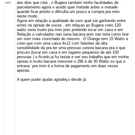
dos dois que citei , o Bugera tambem tenho facilidades de
ano
parcelamento agora o acedo quer metade antes e metade
quando ficar pronto o dificulta um pouco a compra pra mim
neste modo .
Agora em relação a qualidade de som qual sai ganhando entre
estes na opniao de voces , em relaçao ao Bugera creio 120
watts seria muito pra mim pois pretendo tocar em casa e em
Relação a valvulados nao seria bacana pois nao teria como tirar
um som mais crunchado do mesmo . O Orange tem 15 Watts e
creio que com uma caixa 4x12 com falantes de alta
sensibilidade da pra ter uma pressao sonora bacana pra o que
procuro (tocar em casa e em lugares pequenos de ate 150
pessoas ) o Acedo ja fui testar e ver seu trabalho que em minha
opniao é muito bacana mesmoe o 296 é de 30 Watts so que o
entrave ´pra mim é a forma de pagamento em duas vezes
apenas.
A quem puder ajudar agradeço desde já.