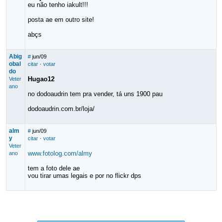
eu não tenho iakult!!!
posta ae em outro site!
abçs
Abig
#
jun/09
obal
citar
·
votar
do
Hugao12
Veter
ano
no dodoaudrin tem pra vender, tá uns 1900 pau
dodoaudrin.com.br/loja/
alm
#
jun/09
y
citar
·
votar
Veter
www.fotolog.com/almy
ano
tem a foto dele ae
vou tirar umas legais e por no flickr dps