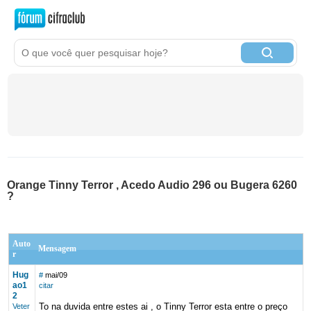
Orange Tinny Terror , Acedo Audio 296 ou Bugera 6260
?
Auto
Mensagem
r
Hug
#
mai/09
ao1
citar
2
To na duvida entre estes ai , o Tinny Terror esta entre o preço
Veter