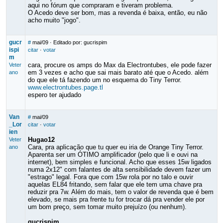
aqui no fórum que compraram e tiveram problema.
O Acedo deve ser bom, mas a revenda é baixa, então, eu não
acho muito "jogo".
gucr
#
mai/09
· Editado por: gucrispim
ispi
citar
·
votar
m
cara, procure os amps do Max da Electrontubes, ele pode fazer
Veter
em 3 vezes e acho que sai mais barato até que o Acedo. além
ano
do que ele tá fazendo um no esquema do Tiny Terror.
www.electrontubes.page.tl
espero ter ajudado
Van
#
mai/09
_Lor
citar
·
votar
ien
Hugao12
Veter
Cara, pra aplicação que tu quer eu iria de Orange Tiny Terror.
ano
Aparenta ser um ÓTIMO amplificador (pelo que li e ouvi na
internet), bem simples e funcional. Acho que esses 15w ligados
numa 2x12" com falantes de alta sensibilidade devem fazer um
"estrago" legal. Fora que com 15w rola por no talo e ouvir
aquelas EL84 fritando, sem falar que ele tem uma chave pra
reduzir pra 7w. Além do mais, tem o valor de revenda que é bem
elevado, se mais pra frente tu for trocar dá pra vender ele por
um bom preço, sem tomar muito prejuízo (ou nenhum).
gucrispim