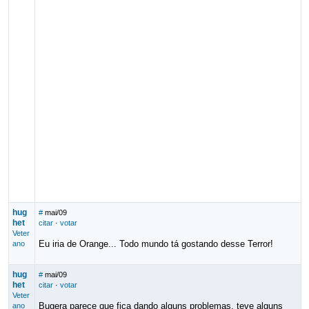
hug
#
mai/09
het
citar
·
votar
Veter
Eu iria de Orange... Todo mundo tá gostando desse Terror!
ano
hug
#
mai/09
het
citar
·
votar
Veter
Bugera parece que fica dando alguns problemas, teve alguns
ano