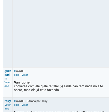
gucr
#
mai/09
ispi
citar
·
votar
m
Van_Lorien
Veter
converse com ele q ele te fala! ;-) ainda não tem nada no site
ano
sobre, mas ele já esta fazendo.
roxy
#
mai/09
· Editado por: roxy
Veter
citar
·
votar
ano