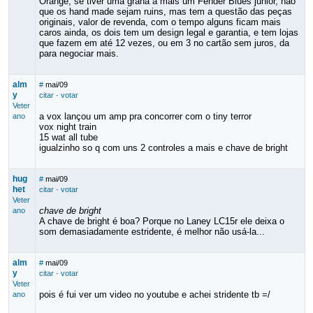
Orange, se tiver uma grana a mais um Fender Blues junior, não
que os hand made sejam ruins, mas tem a questão das peças
originais, valor de revenda, com o tempo alguns ficam mais
caros ainda, os dois tem um design legal e garantia, e tem lojas
que fazem em até 12 vezes, ou em 3 no cartão sem juros, da
para negociar mais.
alm
#
mai/09
y
citar
·
votar
Veter
a vox lançou um amp pra concorrer com o tiny terror
ano
vox night train
15 wat all tube
igualzinho so q com uns 2 controles a mais e chave de bright
hug
#
mai/09
het
citar
·
votar
Veter
chave de bright
ano
A chave de bright é boa? Porque no Laney LC15r ele deixa o
som demasiadamente estridente, é melhor não usá-la...
alm
#
mai/09
y
citar
·
votar
Veter
pois é fui ver um video no youtube e achei stridente tb =/
ano