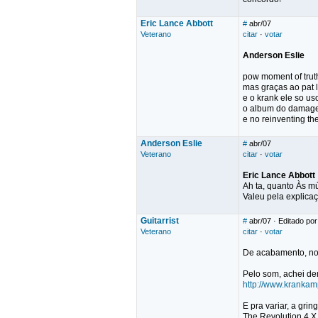
Eric Lance Abbott
#
abr/07
Veterano
citar
·
votar
Anderson Eslie
pow moment of trut
mas graças ao pat
e o krank ele so us
o album do damagep
e no reinventing t
Anderson Eslie
#
abr/07
Veterano
citar
·
votar
Eric Lance Abbott
Ah ta, quanto Às mú
Valeu pela explicaçã
Guitarrist
#
abr/07
· Editado por:
Veterano
citar
·
votar
De acabamento, no g
Pelo som, achei de
http://www.kranka
E pra variar, a gri
The Revolution 4 X