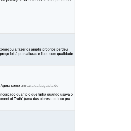
er ou peavey 5150 tomando a maior parte don
começou a fazer os amplis próprios perdeu
reço foi lá pras alturas e ficou com qualidade
li. Agora como um cara da bagatela de
s encorpado quanto o que tinha quando usava o
ment of Truth" (uma das piores do disco pra