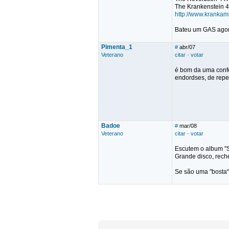
The Krankenstein 4
http://www.krankam
Bateu um GAS agora
Pimenta_1
#
abr/07
Veterano
citar
·
votar
é bom da uma conf
endordses, de repe
Badoe
#
mar/08
Veterano
citar
·
votar
Escutem o album "S
Grande disco, rech
Se são uma "bosta" 