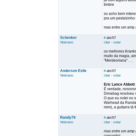
ja ouvi alguns alb
timbre
so acho bem intere
pra um pedalzinho 
mas entre um amp a
Schenker
#
abr/07
Veterano
citar
·
votar
os melhores Kranks
muito da magia, ain
"Merdeoriana" . . .
Anderson Eslie
#
abr/07
Veterano
citar
·
votar
Eric Lance Abbott
É verdade, rsrsrsrs
Dimebag resolveu v
O que eu notei no 
Warhead da Randall
mim), a guitarra tá fra
Randy78
#
abr/07
Veterano
citar
·
votar
mas entre um amp a
concordo!