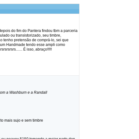
pois do fim do Pantera findou tbm a parceria
lado ou transistorizado, seu timbre,
o tenho pretensão de comprá-lo, sei que
zer um Handmade tendo esse ampli como
srsrs....... É isso, abraço!!!!!
 com a Washburn e a Randall
to mais sujo e sem timbre