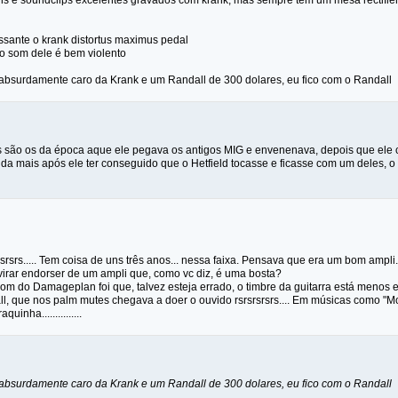
uns e soundclips excelentes gravados com krank, mas sempre tem um mesa rectifi
ssante o krank distortus maximus pedal
o som dele é bem violento
bsurdamente caro da Krank e um Randall de 300 dolares, eu fico com o Randall
 são os da época aque ele pegava os antigos MIG e envenenava, depois que ele 
da mais após ele ter conseguido que o Hetfield tocasse e ficasse com um deles, o p
rsrsrs..... Tem coisa de uns três anos... nessa faixa. Pensava que era um bom amp
irar endorser de um ampli que, como vc diz, é uma bosta?
som do Damageplan foi que, talvez esteja errado, o timbre da guitarra está meno
, que nos palm mutes chegava a doer o ouvido rsrsrsrsrs.... Em músicas como "Mo
quinha...............
bsurdamente caro da Krank e um Randall de 300 dolares, eu fico com o Randall