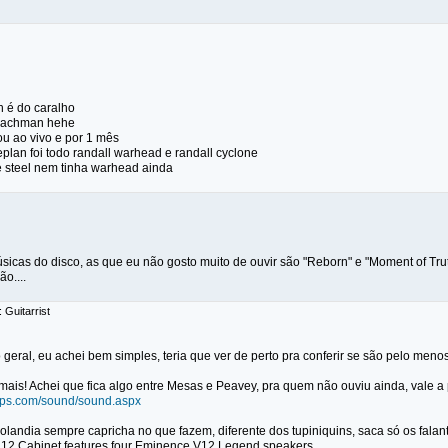
h é do caralho
 lachman hehe
ou ao vivo e por 1 mês
lan foi todo randall warhead e randall cyclone
he steel nem tinha warhead ainda
sicas do disco, as que eu não gosto muito de ouvir são "Reborn" e "Moment of Truth
o....
 Guitarrist
eral, eu achei bem simples, teria que ver de perto pra conferir se são pelo menos
mais! Achei que fica algo entre Mesas e Peavey, pra quem não ouviu ainda, vale 
mps.com/sound/sound.aspx
ngolandia sempre capricha no que fazem, diferente dos tupiniquins, saca só os fala
 12 Cabinet features four Eminence V12 Legend speakers.