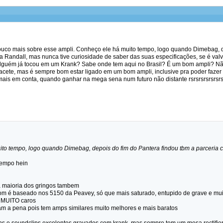
uco mais sobre esse ampli. Conheço ele há muito tempo, logo quando Dimebag, de
Randall, mas nunca tive curiosidade de saber das suas especificações, se é valvu
. Alguém já tocou em um Krank? Sabe onde tem aqui no Brasil? É um bom ampli? Nã
cacete, mas é sempre bom estar ligado em um bom ampli, inclusive pra poder fa
mais em conta, quando ganhar na mega sena num futuro não distante rsrsrsrsrsrsrsrsrsr
to tempo, logo quando Dimebag, depois do fim do Pantera findou tbm a parceria
 tempo hein
 maioria dos gringos tambem
m é baseado nos 5150 da Peavey, só que mais saturado, entupido de grave e mui
o MUITO caros
m a pena pois tem amps similares muito melhores e mais baratos