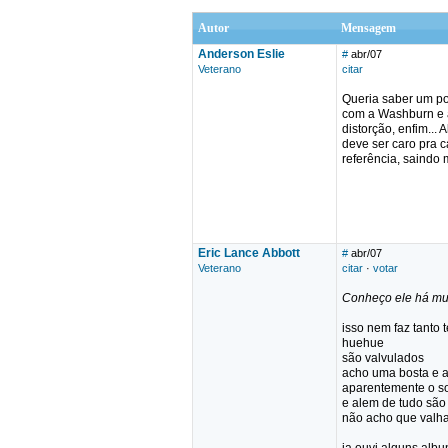
Autor
Mensagem
Anderson Eslie
#
abr/07
Veterano
citar
Queria saber um po
com a Washburn e a 
distorção, enfim..
deve ser caro pra 
referência, saindo 
Eric Lance Abbott
#
abr/07
Veterano
citar
·
votar
Conheço ele há mui
isso nem faz tanto
huehue
são valvulados
acho uma bosta e a
aparentemente o so
e alem de tudo sã
não acho que valha