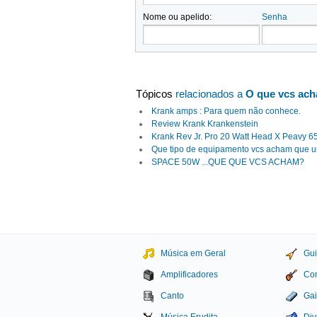
Nome ou apelido:
Senha
Tópicos
relacionados a
O que vcs ac
Krank amps : Para quem não conhece.
Review Krank Krankenstein
Krank Rev Jr. Pro 20 Watt Head X Peavy 6
Que tipo de equipamento vcs acham que 
SPACE 50W ...QUE QUE VCS ACHAM?
Música em Geral
Gui
Amplificadores
Con
Canto
Gai