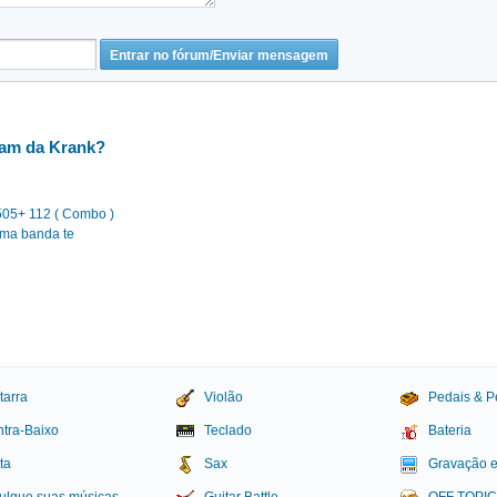
ham da Krank?
505+ 112 ( Combo )
uma banda te
tarra
Violão
Pedais & P
tra-Baixo
Teclado
Bateria
ta
Sax
Gravação 