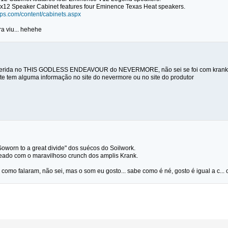
x12 Speaker Cabinet features four Eminence Texas Heat speakers.
ps.com/content/cabinets.aspx
 viu... hehehe
erida no THIS GODLESS ENDEAVOUR do NEVERMORE, não sei se foi com krank q f
te tem alguma informação no site do nevermore ou no site do produtor
oworn to a great divide" dos suécos do Soilwork.
eado com o maravilhoso crunch dos amplis Krank.
como falaram, não sei, mas o som eu gosto... sabe como é né, gosto é igual a c... 