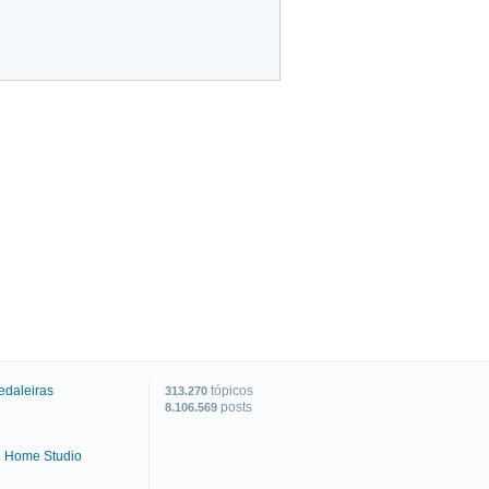
edaleiras
tópicos
313.270
posts
8.106.569
e Home Studio