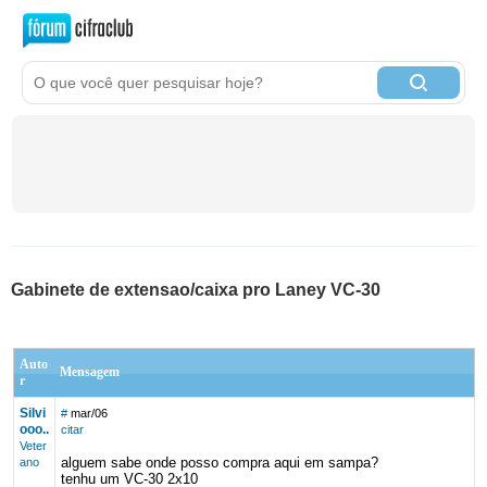
Gabinete de extensao/caixa pro Laney VC-30
Auto
Mensagem
r
Silvi
#
mar/06
ooo..
citar
Veter
alguem sabe onde posso compra aqui em sampa?
ano
tenhu um VC-30 2x10