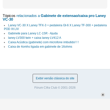
Tópicos
relacionados a
Gabinete de extensao/caixa pro Laney
VC-30
Laney VC-30 X Laney TFX-3 + pedaleira Gt-6 X Laney TF-300 + pedaleira
POD Xt LIV
Gabinete para Laney LC-15R - Ajuda
laney LV300 twin + caixa laney LV412 A
Caixa Acústica (gabinete) com microfone imbutido! ! !
Caixa de 4omhs ligada em gabinete de 16ohms
Exibir versão clássica do site
Fórum Cifra Club © 2001-2026