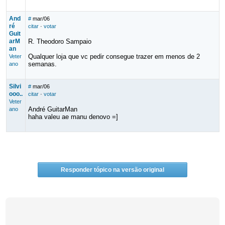
And
#
mar/06
ré
citar
·
votar
Guit
arM
R. Theodoro Sampaio
an
Qualquer loja que vc pedir consegue trazer em menos de 2
Veter
semanas.
ano
Silvi
#
mar/06
ooo..
citar
·
votar
Veter
André GuitarMan
ano
haha valeu ae manu denovo =]
Responder tópico na versão original