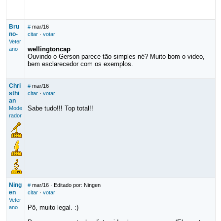
Bru
#
mar/16
no-
citar
·
votar
Veter
wellingtoncap
ano
Ouvindo o Gerson parece tão simples né? Muito bom o video,
bem esclarecedor com os exemplos.
Chri
#
mar/16
sthi
citar
·
votar
an
Sabe tudo!!! Top total!!
Mode
rador
Ning
#
mar/16
· Editado por: Ningen
en
citar
·
votar
Veter
Pô, muito legal. :)
ano