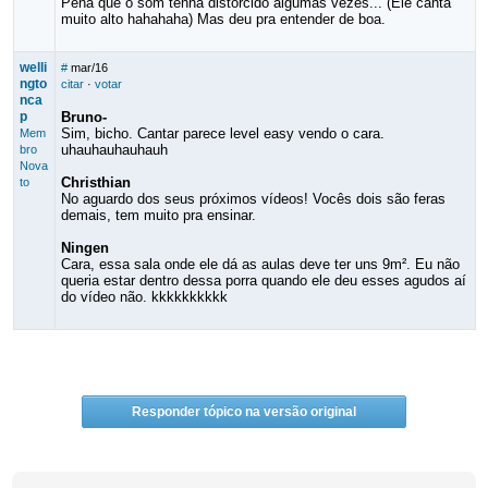
Pena que o som tenha distorcido algumas vezes... (Ele canta
muito alto hahahaha) Mas deu pra entender de boa.
welli
#
mar/16
ngto
citar
·
votar
nca
p
Bruno-
Sim, bicho. Cantar parece level easy vendo o cara.
Mem
uhauhauhauhauh
bro
Nova
Christhian
to
No aguardo dos seus próximos vídeos! Vocês dois são feras
demais, tem muito pra ensinar.
Ningen
Cara, essa sala onde ele dá as aulas deve ter uns 9m². Eu não
queria estar dentro dessa porra quando ele deu esses agudos aí
do vídeo não. kkkkkkkkkk
Responder tópico na versão original