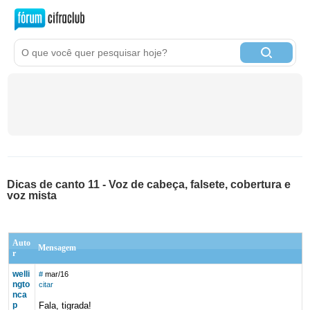
Dicas de canto 11 - Voz de cabeça, falsete, cobertura e
voz mista
Auto
Mensagem
r
welli
#
mar/16
ngto
citar
nca
p
Fala, tigrada!