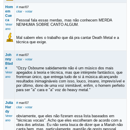
Hom
#
mar/07
em
citar
·
votar
Cue
ca
Pessoal fala essas merdas, mas não conhecem MERDA
NENHUMA SOBRE CANTO ALGUM.
Veter
ano
Mal sabem eles o trabalho que dá pra cantar Death Metal e a
técnica que exige.
Joh
#
mar/07
nny
citar
·
votar
Blad
e
"Ozzy Osbourne sabidamente não é um músico dos mais
apegados á teoria e técnica, mas que intérprete fantástico, que
Veter
frontman único, que entrega tudo de si á música alcançando
ano
resultados inimagináveis com isso, louco, insano, imprevisível e
por último, dono de uma voz inimitável, enfim, o homem perfeito
para ser "a" cara e "a" voz do heavy metal."
Julia
#
mar/07
Har
citar
·
votar
dy
obviamente, que eles não fizeram essa lista baseados em
Veter
"técnicas vocais". Acho que eles escolheram de acordo com a
ano
obra dos artistas. Eu não seria louca de dizer que a Mariah não
canta bem, mas, particulamente, questão de gosto pessoal,