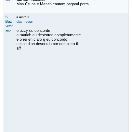
Mas Celine e Mariah cantam bagarai porra.
S
#
mar/07
Baz
citar
·
votar
Veter
o ozzy eu concordo
ano
a mariah eu descordo completamente
e o rei eh claro q eu concordo
celine dion descordo por completo tb
aff