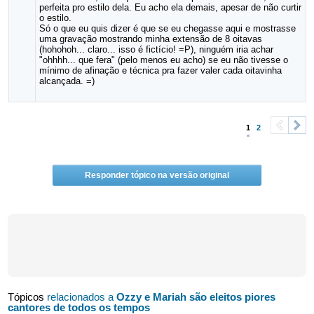
perfeita pro estilo dela. Eu acho ela demais, apesar de não curtir
o estilo.
Só o que eu quis dizer é que se eu chegasse aqui e mostrasse
uma gravação mostrando minha extensão de 8 oitavas
(hohohoh... claro... isso é fictício! =P), ninguém iria achar
"ohhhh... que fera" (pelo menos eu acho) se eu não tivesse o
mínimo de afinação e técnica pra fazer valer cada oitavinha
alcançada. =)
1
2
<
>
Responder tópico na versão original
Tópicos
relacionados a
Ozzy e Mariah são eleitos piores
cantores de todos os tempos