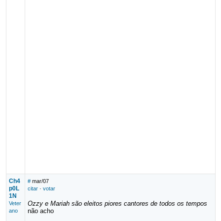
Ch4
#
mar/07
p0L
citar
·
votar
1N
Ozzy e Mariah são eleitos piores cantores de todos os tempos
Veter
não acho
ano