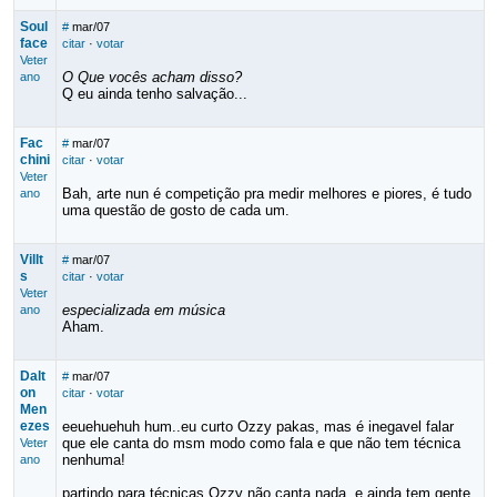
Soul
#
mar/07
face
citar
·
votar
Veter
O Que vocês acham disso?
ano
Q eu ainda tenho salvação...
Fac
#
mar/07
chini
citar
·
votar
Veter
Bah, arte nun é competição pra medir melhores e piores, é tudo
ano
uma questão de gosto de cada um.
Villt
#
mar/07
s
citar
·
votar
Veter
especializada em música
ano
Aham.
Dalt
#
mar/07
on
citar
·
votar
Men
ezes
eeuehuehuh hum..eu curto Ozzy pakas, mas é inegavel falar
que ele canta do msm modo como fala e que não tem técnica
Veter
nenhuma!
ano
partindo para técnicas Ozzy não canta nada, e ainda tem gente