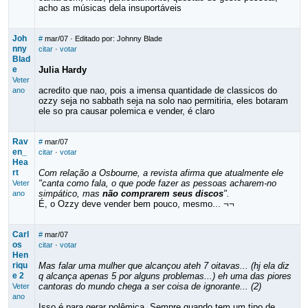
acho as músicas dela insuportáveis
Joh
#
mar/07
· Editado por: Johnny Blade
nny
citar
·
votar
Blad
e
Julia Hardy
Veter
acredito que nao, pois a imensa quantidade de classicos do
ano
ozzy seja no sabbath seja na solo nao permitiria, eles botaram
ele so pra causar polemica e vender, é claro
Rav
#
mar/07
en_
citar
·
votar
Hea
rt
Com relação a Osbourne, a revista afirma que atualmente ele
"canta como fala, o que pode fazer as pessoas acharem-no
Veter
simpático, mas
não comprarem seus discos
".
ano
É, o Ozzy deve vender bem pouco, mesmo... ¬¬
Carl
#
mar/07
os
citar
·
votar
Hen
riqu
Mas falar uma mulher que alcançou ateh 7 oitavas... (hj ela diz
e 2
q alcança apenas 5 por alguns problemas...) eh uma das piores
cantoras do mundo chega a ser coisa de ignorante... (2)
Veter
ano
Isso é para gerar polêmica. Sempre quando tem um tipo de