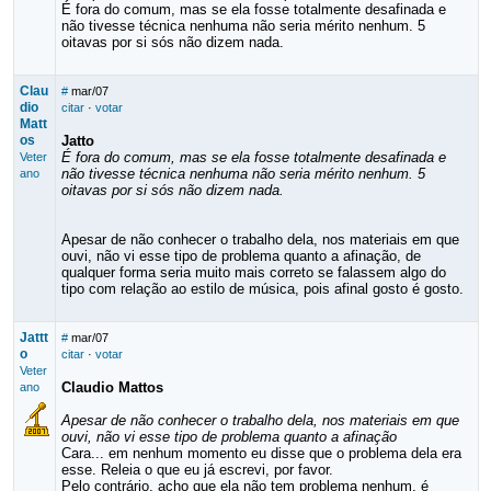
É fora do comum, mas se ela fosse totalmente desafinada e
não tivesse técnica nenhuma não seria mérito nenhum. 5
oitavas por si sós não dizem nada.
Clau
#
mar/07
dio
citar
·
votar
Matt
os
Jatto
É fora do comum, mas se ela fosse totalmente desafinada e
Veter
não tivesse técnica nenhuma não seria mérito nenhum. 5
ano
oitavas por si sós não dizem nada.
Apesar de não conhecer o trabalho dela, nos materiais em que
ouvi, não vi esse tipo de problema quanto a afinação, de
qualquer forma seria muito mais correto se falassem algo do
tipo com relação ao estilo de música, pois afinal gosto é gosto.
Jattt
#
mar/07
o
citar
·
votar
Veter
Claudio Mattos
ano
Apesar de não conhecer o trabalho dela, nos materiais em que
ouvi, não vi esse tipo de problema quanto a afinação
Cara... em nenhum momento eu disse que o problema dela era
esse. Releia o que eu já escrevi, por favor.
Pelo contrário, acho que ela não tem problema nenhum, é