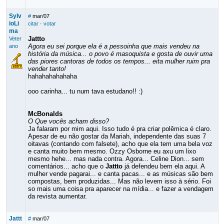
Sylv
#
mar/07
ioLi
citar
·
votar
ma
Jattto
Veter
Agora eu sei porque ela é a pessoinha que mais vendeu na
ano
história da música... o povo é masoquista e gosta de ouvir uma
das piores cantoras de todos os tempos... eita mulher ruim pra
vender tanto!
hahahahahahaha
ooo carinha... tu num tava estudano!! :)
McBonalds
O Que vocês acham disso?
Ja falaram por mim aqui. Isso tudo é pra criar polêmica é claro.
Apesar de eu não gostar da Mariah, independente das suas 7
oitavas (contando com falsete), acho que ela tem uma bela voz
e canta muito bem mesmo. Ozzy Osborne eu axu um lixo
mesmo hehe... mas nada contra. Agora... Celine Dion... sem
comentários... acho que o
Jattto
já defendeu bem ela aqui. A
mulher vende pagarai... e canta pacas... e as músicas são bem
compostas, bem produzidas... Mas não levem isso à sério. Foi
so mais uma coisa pra aparecer na mídia... e fazer a vendagem
da revista aumentar.
Jattt
#
mar/07