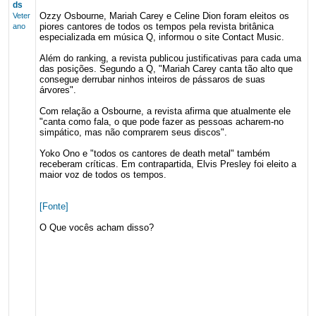
ds
Ozzy Osbourne, Mariah Carey e Celine Dion foram eleitos os
Veter
piores cantores de todos os tempos pela revista britânica
ano
especializada em música Q, informou o site Contact Music.
Além do ranking, a revista publicou justificativas para cada uma
das posições. Segundo a Q, "Mariah Carey canta tão alto que
consegue derrubar ninhos inteiros de pássaros de suas
árvores".
Com relação a Osbourne, a revista afirma que atualmente ele
"canta como fala, o que pode fazer as pessoas acharem-no
simpático, mas não comprarem seus discos".
Yoko Ono e "todos os cantores de death metal" também
receberam críticas. Em contrapartida, Elvis Presley foi eleito a
maior voz de todos os tempos.
[Fonte]
O Que vocês acham disso?