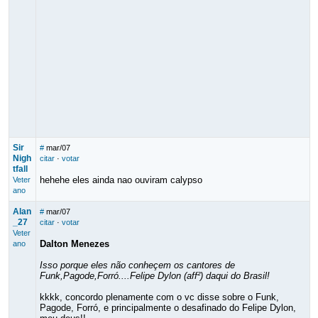
Sir
#
mar/07
Nigh
citar
·
votar
tfall
hehehe eles ainda nao ouviram calypso
Veter
ano
Alan
#
mar/07
_27
citar
·
votar
Veter
Dalton Menezes
ano
Isso porque eles não conheçem os cantores de
Funk,Pagode,Forró....Felipe Dylon (aff²) daqui do Brasil!
kkkk, concordo plenamente com o vc disse sobre o Funk,
Pagode, Forró, e principalmente o desafinado do Felipe Dylon,