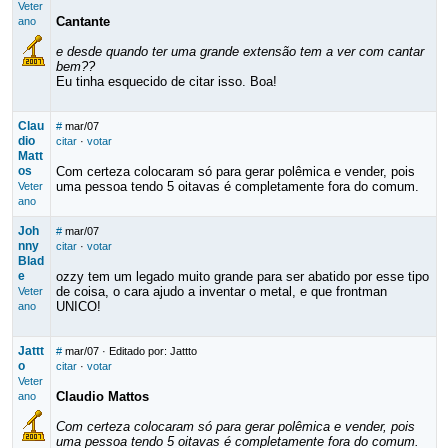
Veter
Cantante
ano
e desde quando ter uma grande extensão tem a ver com cantar
bem??
Eu tinha esquecido de citar isso. Boa!
Clau
#
mar/07
dio
citar
·
votar
Matt
os
Com certeza colocaram só para gerar polêmica e vender, pois
uma pessoa tendo 5 oitavas é completamente fora do comum.
Veter
ano
Joh
#
mar/07
nny
citar
·
votar
Blad
e
ozzy tem um legado muito grande para ser abatido por esse tipo
de coisa, o cara ajudo a inventar o metal, e que frontman
Veter
UNICO!
ano
Jattt
#
mar/07
· Editado por: Jattto
o
citar
·
votar
Veter
Claudio Mattos
ano
Com certeza colocaram só para gerar polêmica e vender, pois
uma pessoa tendo 5 oitavas é completamente fora do comum.