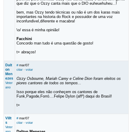
que diz que o Ozzy canta mais que o DIO euheuehuheu...!
bem, mas Ozzy tendo técnicas ou não é um dos karas mais
importantes na historia do Rock e possuidor de uma voz
inconfundivel,diferente e macabra!
\o/ essa é minha opinião!
Facchini
Concordo man tudo é uma questão de gosto!
t+ abraços!
Dalt
#
mar/07
on
citar
·
votar
Men
ezes
Ozzy Osbourne, Mariah Carey e Celine Dion foram eleitos os
piores cantores de todos os tempos...
Veter
ano
Isso porque eles não conheçem os cantores de
Funk,Pagode,Forró....Felipe Dylon (aff²) daqui do Brasil!
t+
Villt
#
mar/07
s
citar
·
votar
Veter
Dalton Menezes
ano