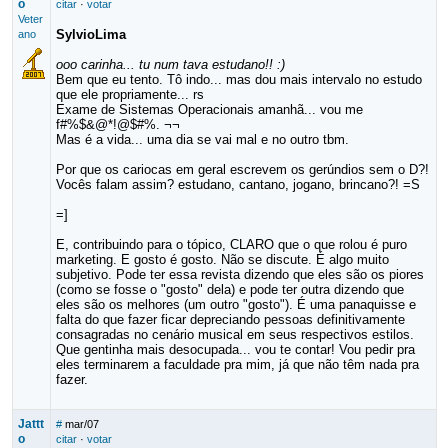
o
citar
·
votar
Veter
SylvioLima
ano
ooo carinha... tu num tava estudano!! :)
Bem que eu tento. Tô indo... mas dou mais intervalo no estudo
que ele propriamente... rs
Exame de Sistemas Operacionais amanhã... vou me
f#%$&@*!@$#%. ¬¬
Mas é a vida... uma dia se vai mal e no outro tbm.
Por que os cariocas em geral escrevem os gerúndios sem o D?!
Vocês falam assim? estudano, cantano, jogano, brincano?! =S
=]
E, contribuindo para o tópico, CLARO que o que rolou é puro
marketing. E gosto é gosto. Não se discute. É algo muito
subjetivo. Pode ter essa revista dizendo que eles são os piores
(como se fosse o "gosto" dela) e pode ter outra dizendo que
eles são os melhores (um outro "gosto"). É uma panaquisse e
falta do que fazer ficar depreciando pessoas definitivamente
consagradas no cenário musical em seus respectivos estilos.
Que gentinha mais desocupada... vou te contar! Vou pedir pra
eles terminarem a faculdade pra mim, já que não têm nada pra
fazer.
Jattt
#
mar/07
o
citar
·
votar