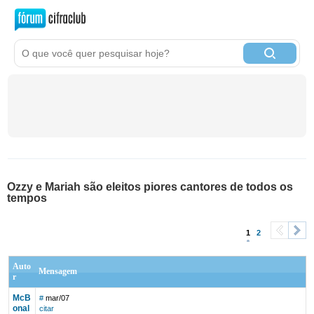
Ozzy e Mariah são eleitos piores cantores de todos os
tempos
1
2
<
>
Auto
Mensagem
r
McB
#
mar/07
onal
citar