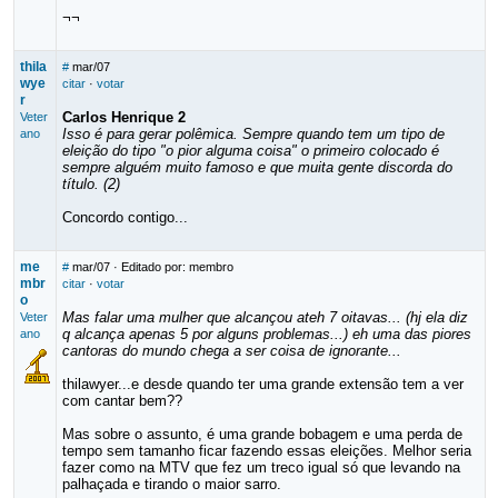
¬¬
thila
#
mar/07
wye
citar
·
votar
r
Carlos Henrique 2
Veter
Isso é para gerar polêmica. Sempre quando tem um tipo de
ano
eleição do tipo "o pior alguma coisa" o primeiro colocado é
sempre alguém muito famoso e que muita gente discorda do
título. (2)
Concordo contigo...
me
#
mar/07
· Editado por: membro
mbr
citar
·
votar
o
Mas falar uma mulher que alcançou ateh 7 oitavas... (hj ela diz
Veter
q alcança apenas 5 por alguns problemas...) eh uma das piores
ano
cantoras do mundo chega a ser coisa de ignorante...
thilawyer...e desde quando ter uma grande extensão tem a ver
com cantar bem??
Mas sobre o assunto, é uma grande bobagem e uma perda de
tempo sem tamanho ficar fazendo essas eleições. Melhor seria
fazer como na MTV que fez um treco igual só que levando na
palhaçada e tirando o maior sarro.