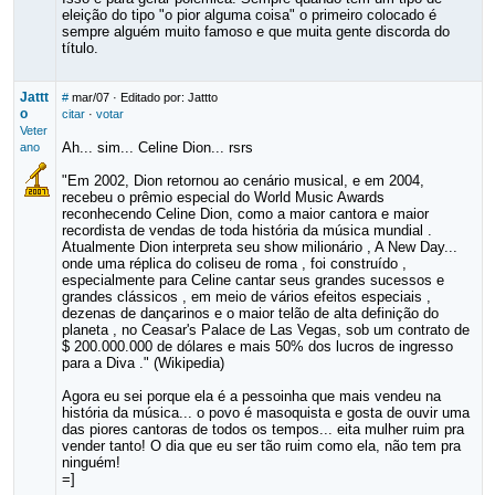
eleição do tipo "o pior alguma coisa" o primeiro colocado é
sempre alguém muito famoso e que muita gente discorda do
título.
Jattt
#
mar/07
· Editado por: Jattto
o
citar
·
votar
Veter
Ah... sim... Celine Dion... rsrs
ano
"Em 2002, Dion retornou ao cenário musical, e em 2004,
recebeu o prêmio especial do World Music Awards
reconhecendo Celine Dion, como a maior cantora e maior
recordista de vendas de toda história da música mundial .
Atualmente Dion interpreta seu show milionário , A New Day...
onde uma réplica do coliseu de roma , foi construído ,
especialmente para Celine cantar seus grandes sucessos e
grandes clássicos , em meio de vários efeitos especiais ,
dezenas de dançarinos e o maior telão de alta definição do
planeta , no Ceasar's Palace de Las Vegas, sob um contrato de
$ 200.000.000 de dólares e mais 50% dos lucros de ingresso
para a Diva ." (Wikipedia)
Agora eu sei porque ela é a pessoinha que mais vendeu na
história da música... o povo é masoquista e gosta de ouvir uma
das piores cantoras de todos os tempos... eita mulher ruim pra
vender tanto! O dia que eu ser tão ruim como ela, não tem pra
ninguém!
=]