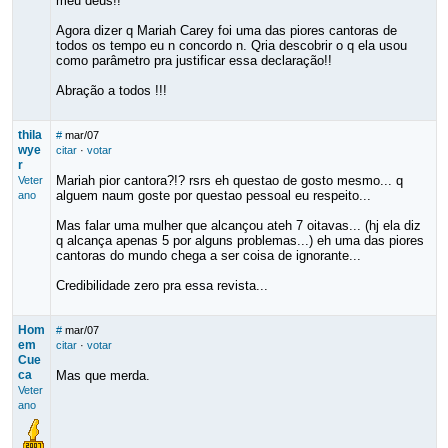
meu deus!!
Agora dizer q Mariah Carey foi uma das piores cantoras de
todos os tempo eu n concordo n. Qria descobrir o q ela usou
como parâmetro pra justificar essa declaração!!
Abração a todos !!!
thila
#
mar/07
wye
citar
·
votar
r
Mariah pior cantora?!? rsrs eh questao de gosto mesmo... q
Veter
alguem naum goste por questao pessoal eu respeito...
ano
Mas falar uma mulher que alcançou ateh 7 oitavas... (hj ela diz
q alcança apenas 5 por alguns problemas...) eh uma das piores
cantoras do mundo chega a ser coisa de ignorante...
Credibilidade zero pra essa revista...
Hom
#
mar/07
em
citar
·
votar
Cue
ca
Mas que merda.
Veter
ano