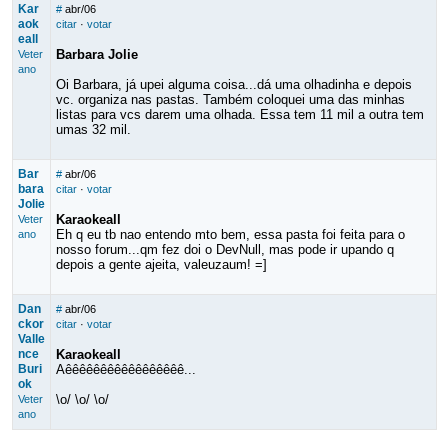
Kar
#
abr/06
aok
citar
·
votar
eall
Barbara Jolie
Veter
ano
Oi Barbara, já upei alguma coisa...dá uma olhadinha e depois
vc. organiza nas pastas. Também coloquei uma das minhas
listas para vcs darem uma olhada. Essa tem 11 mil a outra tem
umas 32 mil.
Bar
#
abr/06
bara
citar
·
votar
Jolie
Karaokeall
Veter
Eh q eu tb nao entendo mto bem, essa pasta foi feita para o
ano
nosso forum...qm fez doi o DevNull, mas pode ir upando q
depois a gente ajeita, valeuzaum! =]
Dan
#
abr/06
ckor
citar
·
votar
Valle
nce
Karaokeall
Buri
Aêêêêêêêêêêêêêêêêê...
ok
\o/ \o/ \o/
Veter
ano