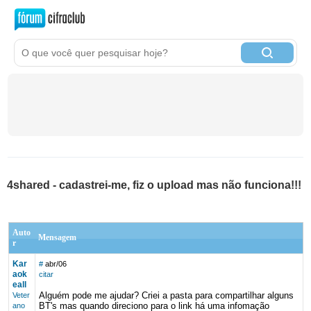
4shared - cadastrei-me, fiz o upload mas não funciona!!!
Auto
Mensagem
r
Kar
#
abr/06
aok
citar
eall
Alguém pode me ajudar? Criei a pasta para compartilhar alguns
Veter
BT's mas quando direciono para o link há uma infomação
ano