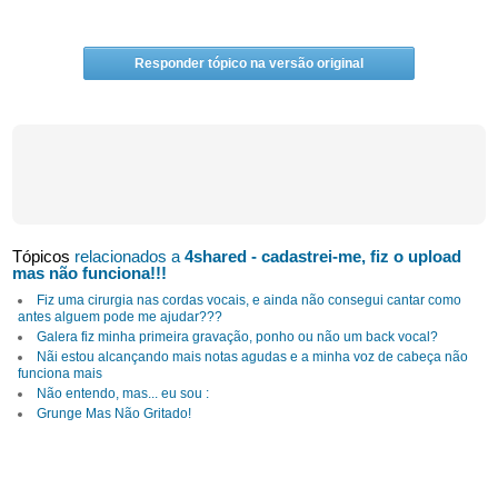
Responder tópico na versão original
Tópicos
relacionados a
4shared - cadastrei-me, fiz o upload
mas não funciona!!!
Fiz uma cirurgia nas cordas vocais, e ainda não consegui cantar como
antes alguem pode me ajudar???
Galera fiz minha primeira gravação, ponho ou não um back vocal?
Nãi estou alcançando mais notas agudas e a minha voz de cabeça não
funciona mais
Não entendo, mas... eu sou :
Grunge Mas Não Gritado!