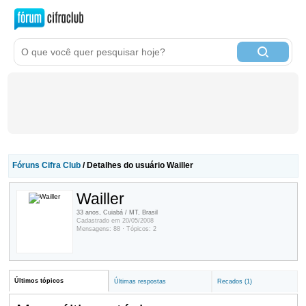
Fóruns Cifra Club
/ Detalhes do usuário Wailler
Wailler
33 anos, Cuiabá / MT, Brasil
Cadastrado em 20/05/2008
Mensagens: 88 · Tópicos: 2
Últimos tópicos
Últimas respostas
Recados (1)