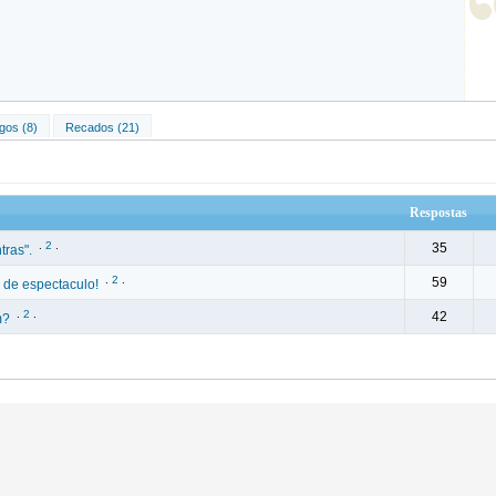
gos (8)
Recados (21)
Respostas
.
2
.
35
tras".
.
2
.
59
 de espectaculo!
.
2
.
42
m?