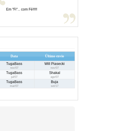
Em "Fi"... com Fé!!!!!
Data
Último envio
TugaBass
Will Piasecki
nov/07
nov/07
TugaBass
Shakal
jul/07
ago/07
TugaBass
Buja
mar/07
set/17