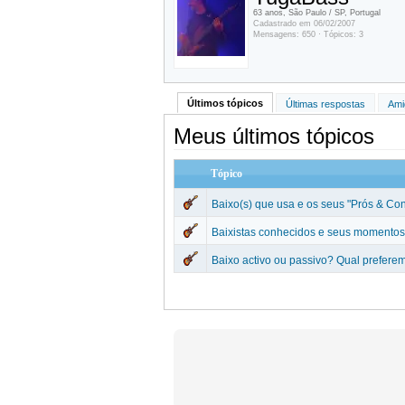
63 anos, São Paulo / SP, Portugal
Cadastrado em 06/02/2007
Mensagens: 650 · Tópicos: 3
Últimos tópicos
Últimas respostas
Ami
Meus últimos tópicos
Tópico
Baixo(s) que usa e os seus "Prós & Con
Baixistas conhecidos e seus momentos
Baixo activo ou passivo? Qual prefere