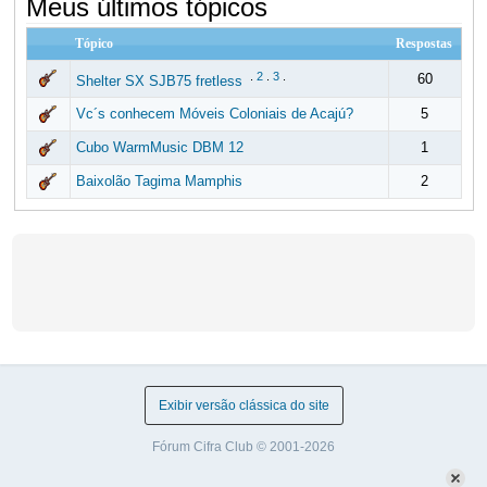
Meus últimos tópicos
Tópico
Respostas
.
2
.
3
.
60
Shelter SX SJB75 fretless
Vc´s conhecem Móveis Coloniais de Acajú?
5
Cubo WarmMusic DBM 12
1
Baixolão Tagima Mamphis
2
Exibir versão clássica do site
Fórum Cifra Club © 2001-2026